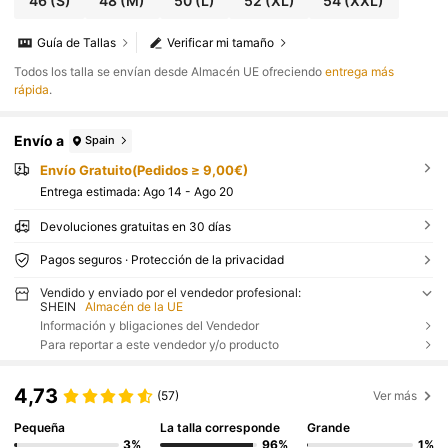
46
(S)
48
(M)
50
(L)
52
(XL)
54
(XXL)
Guía de Tallas
Verificar mi tamaño
Todos los talla se envían desde Almacén UE ofreciendo
entrega más
rápida
.
Envío a
Spain
Envío Gratuito(Pedidos ≥ 9,00€)
Entrega estimada:
Ago 14 - Ago 20
Devoluciones gratuitas en 30 días
Pagos seguros · Protección de la privacidad
Vendido y enviado por el vendedor profesional:
SHEIN
Almacén de la UE
Información y bligaciones del Vendedor
Para reportar a este vendedor y/o producto
4,73
(57)
Ver más
Pequeña
La talla corresponde
Grande
3%
96%
1%