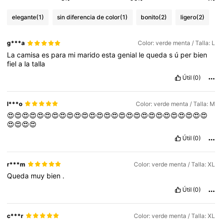
elegante
(1)
sin diferencia de color
(1)
bonito
(2)
ligero
(2)
g***a
Color: verde menta / Talla: L
La
camisa
es
para
mi
marido
esta
genial
le
queda
s
ú
per
bien
fiel
a
la
talla
Útil
(0)
l***o
Color: verde menta / Talla: M
😍😍😍😍😍😍😍😍😍😍😍😍😍😍😍😍😍😍😍😍😍😍😍😍😍😍😍
😍😍😍😍
Útil
(0)
r***m
Color: verde menta / Talla: XL
Queda
muy
bien
.
Útil
(0)
c***r
Color: verde menta / Talla: XL