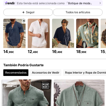
187K Seguidores
4,84
Esta tienda está seleccionada como
「Botique de moda」
Seguir
Todos los artículos
187K Seguidores
4,84
187K Seguidores
4,84
187K Seguidores
4,84
14
12
16
18
15
,99€
,49€
,49€
,99€
187K Seguidores
4,84
También Podría Gustarte
Recomendados
Accesorios de Vestir
Ropa Interior y Ropa de Dormi
187K Seguidores
4,84
187K Seguidores
4,84