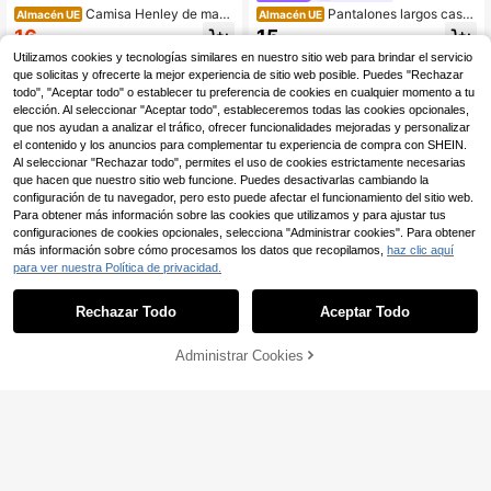
Camisa Henley de mang
Pantalones largos casu
Almacén UE
Almacén UE
a corta para hombre, cuello en V pr
ales de lino para hombre, primaver
16
15
,17€
16,22€
,99€
ofundo de verano, ajuste holgado,
a/verano, delgados y transpirables,
Utilizamos cookies y tecnologías similares en nuestro sitio web para brindar el servicio
multibotones, estilo minimalista ma
estilo hip-hop, lounge y deportivos,
duro, adecuada para uso casual y v
de pierna recta, color liso, estilo ha
que solicitas y ofrecerte la mejor experiencia de sitio web posible. Puedes "Rechazar
acaciones
waiano para playa y vacaciones, V
todo", "Aceptar todo" o establecer tu preferencia de cookies en cualquier momento a tu
acationcore
elección. Al seleccionar "Aceptar todo", estableceremos todas las cookies opcionales,
que nos ayudan a analizar el tráfico, ofrecer funcionalidades mejoradas y personalizar
el contenido y los anuncios para complementar tu experiencia de compra con SHEIN.
Al seleccionar "Rechazar todo", permites el uso de cookies estrictamente necesarias
que hacen que nuestro sitio web funcione. Puedes desactivarlas cambiando la
configuración de tu navegador, pero esto puede afectar el funcionamiento del sitio web.
Para obtener más información sobre las cookies que utilizamos y para ajustar tus
configuraciones de cookies opcionales, selecciona "Administrar cookies". Para obtener
más información sobre cómo procesamos los datos que recopilamos,
haz clic aquí
para ver nuestra Política de privacidad.
Rechazar Todo
Aceptar Todo
AÑADIR A LA
Administrar Cookies
COMPRAR AHORA
14
7
BOLSA
Manfinity CasualCool
HIMLAND
Manfinity CasualCool C
HIMLAND Camisa de m
Almacén UE
Almacén UE
amisa casual de cuello alto de man
anga corta con diseño de mezclilla,
#1 Más vendidos
en Parcheado Camisas de hombre
14
,49€
ga corta de gasa de dos colores
cuello redondo y abotonadura senci
8
lla para hombre
,49€