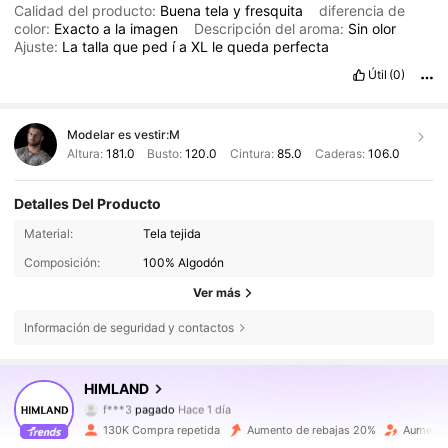
Calidad del producto:
Buena
tela
y
fresquita
diferencia de
color:
Exacto
a
la
imagen
Descripción del aroma:
Sin
olor
Ajuste:
La
talla
que
ped
í
a
XL
le
queda
perfecta
Útil
(0)
Modelar es vestir:
M
Altura:
181.0
Busto:
120.0
Cintura:
85.0
Caderas:
106.0
Detalles Del Producto
Material:
Tela tejida
Composición:
100% Algodón
Ver más
Información de seguridad y contactos
187K Seguidores
4,84
HIMLAND
f***3
pagado
Hace 1 día
m***u
seguido hace
Hace 3 horas
130K Compra repetida
Aumento de rebajas 20%
Aumento