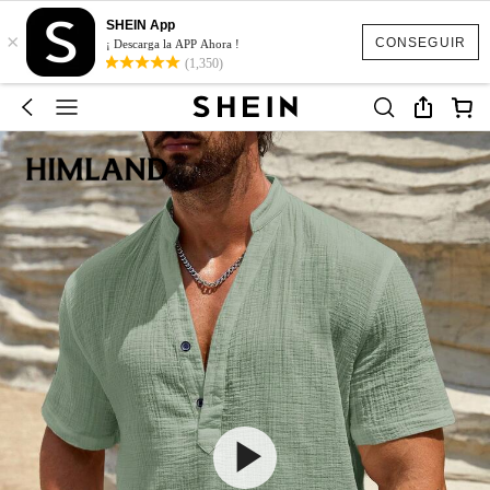
SHEIN App
×
CONSEGUIR
¡ Descarga la APP Ahora !
(1,350)