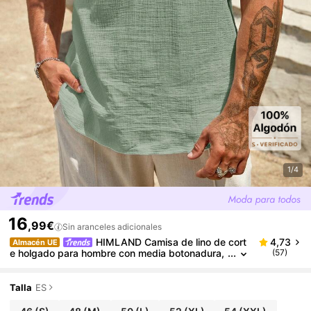
1/4
16
,99€
Sin aranceles adicionales
HIMLAND Camisa de lino de cort
4,73
Almacén UE
e holgado para hombre con media botonadura,
(57)
camisa lisa para hombre, top casual de playa p
ara vacaciones de verano, regalo del Día del Padre
Talla
ES