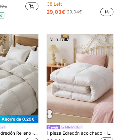
38 Left
99€
29,03€
29,04€
do
Ahorro de 0,29€
la
MirthVilla
redón para Todas las Estaciones, Edredón de Relleno Alternativo al Plumón, Santuario del Hogar
1 pieza Edredón acolchado - Inserción de edredón para todas las estaciones, alternativa a la pluma, certificado Oeko-Tex