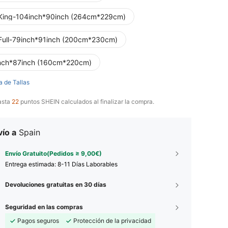
King-104inch*90inch (264cm*229cm)
Full-79inch*91inch (200cm*230cm)
nch*87inch (160cm*220cm)
a de Tallas
asta
22
puntos SHEIN calculados al finalizar la compra.
ío a
Spain
Envío Gratuito(Pedidos ≥ 9,00€)
Entrega estimada:
8-11 Días Laborables
Devoluciones gratuitas en 30 días
Seguridad en las compras
Pagos seguros
Protección de la privacidad