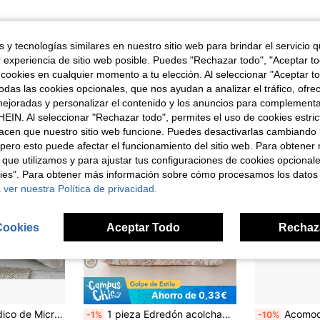
 y tecnologías similares en nuestro sitio web para brindar el servicio qu
r experiencia de sitio web posible. Puedes "Rechazar todo", "Aceptar t
ron
 cookies en cualquier momento a tu elección. Al seleccionar "Aceptar to
das las cookies opcionales, que nos ayudan a analizar el tráfico, ofre
ejoradas y personalizar el contenido y los anuncios para complementa
EIN. Al seleccionar "Rechazar todo", permites el uso de cookies estri
acen que nuestro sitio web funcione. Puedes desactivarlas cambiando 
pero esto puede afectar el funcionamiento del sitio web. Para obtener
 que utilizamos y para ajustar tus configuraciones de cookies opcional
kies". Para obtener más información sobre cómo procesamos los datos
 ver nuestra Política de privacidad.
Cookies
Aceptar Todo
Rechaz
Ahorro de 0,33€
co 4 Estaciones Con Estampado Y Reversible .Variedad de Colores.
1 pieza Edredón acolchado con estampado floral botánico de flores pequeñas estilo dibujos animados lindo, Versión A de tela de punto, Versión B de terciopelo de felpa de frijol, cómodo para todas las estaciones, con relleno alternativo de plumón, con lazos en las esquinas, cálido, suave, grueso y artesanal, adecuado para dormitorio, habitación de invitados, temporada de regreso a clases, útiles escolares y ropa de cama para dormitorio
Acomoda Textil Edredón/Relleno Nórdico 350gr/m². R
-1%
-10%