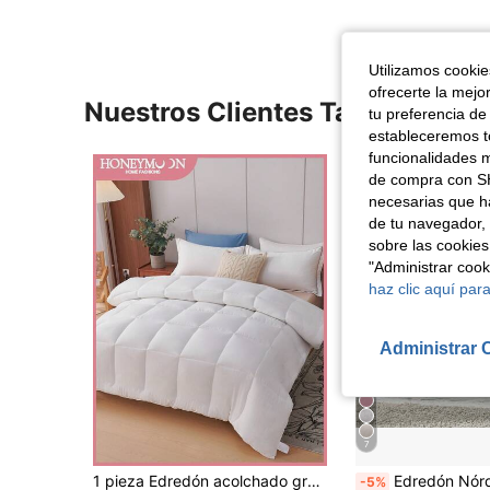
Utilizamos cookies
ofrecerte la mejo
Nuestros Clientes También Vie
tu preferencia de
estableceremos to
funcionalidades m
de compra con SH
necesarias que h
de tu navegador, 
sobre las cookies
"Administrar coo
haz clic aquí para
Administrar 
7
1 pieza Edredón acolchado grueso de tela de poliéster para todos los tamaños | Decoración de dormitorio de unicolor elegante | Acento de ropa de cama con estilo, suave, cálido y esponjoso para todas las estaciones
Edredón Nórdico de Microfibra Alternativa al plumón,Edredón Relleno Nórdi
-5%