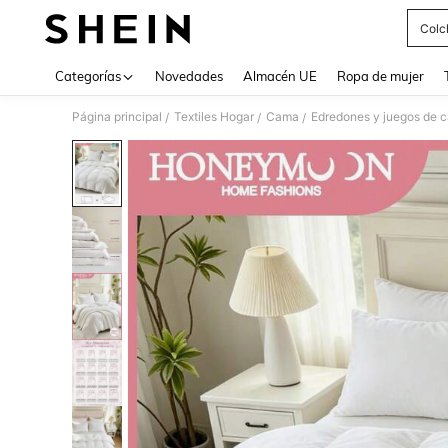
Colc
Use up 
Categorías
Novedades
Almacén UE
Ropa de mujer
Página principal
Textiles Hogar
Cama
Edredones y juegos de 
/
/
/