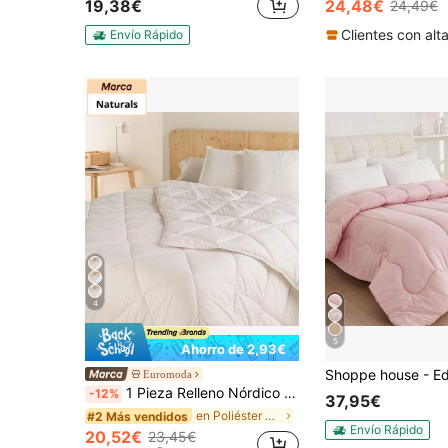
19,38€
24,48€
24,49€
#1 Más vendidos
(1000+
Envío Rápido
4
5
Ahorro de 2,93€
Euromoda
1 Pieza Relleno Nórdico Blanco de Microfibra Tacto Pluma, Edredón Acolchado Antialérgico y Transpirable, Cuatro Gramajes Disponibles de 120/300/400/250+120g, Camas de 90/105/135/150/180 cm - Naturals, Fabricado en España
-12%
37,95€
en Poliéster Edredones y juegos de cama
#2 Más vendidos
Envío Rápido
20,52€
23,45€