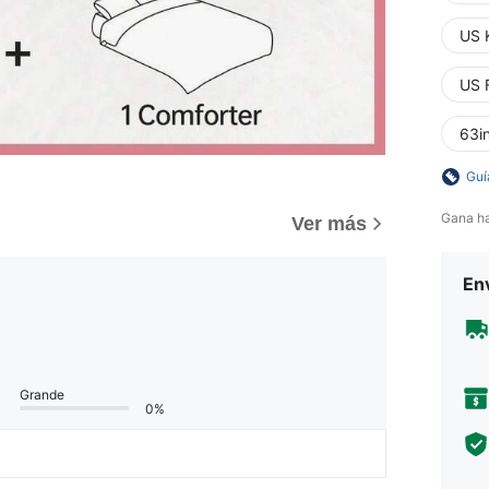
US 
US 
63i
Guí
Gana h
Ver más
Env
Grande
0%