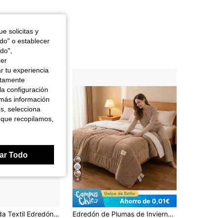
4,88
685
25K
e solicitas y
odo" o establecer
do",
4,88
685
25K
cer
r tu experiencia
ctamente
4,88
685
25K
la configuración
 más información
es, selecciona
4,88
685
25K
 que recopilamos,
4,88
685
25K
ar Todo
4
Ahorro de 0,01€
elleno Dermoprotector con Tratamiento Aloe Vera, Hipoalergénico y Transpirable con Tacto Plumón para Invierno.
Edredón de Plumas de Invierno Engrosado de Lujo - Relleno de Microfibra Ultra Suave, Edredón Acolchado de unicolor, Adecuado para Todas las Estaciones, Lavable a Máquina - Ideal para Dormitorio, Hotel y Habitación de Huéspedes (Fundas de Almohada No Incluidas) Regreso a la Escuela; Suministros Escolares, Ropa de Cama para Dormitorio