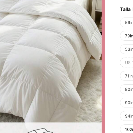
Talla
59i
79i
53i
US 
71i
80i
90i
94i
102