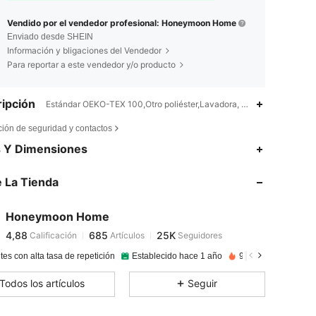
Vendido por el vendedor profesional: Honeymoon Home
Enviado desde SHEIN
Información y bligaciones del Vendedor
Para reportar a este vendedor y/o producto
ipción
Estándar OEKO-TEX 100,Otro poliéster,Lavadora, no limpiar en seco
ción de seguridad y contactos
4,88
685
25K
s Y Dimensiones
 La Tienda
4,88
685
25K
Honeymoon Home
4,88
685
25K
Calificación
Artículos
Seguidores
s***0
pagado
Hace 1 día
tes con alta tasa de repetición
Establecido hace 1 año
99K+ Vendido reci
4,88
685
25K
Todos los artículos
Seguir
4,88
685
25K