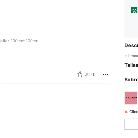
0cm*200cm
alla:
200cm*200cm
Descr
Informa
Talla
Útil (1)
Sobre
Clien