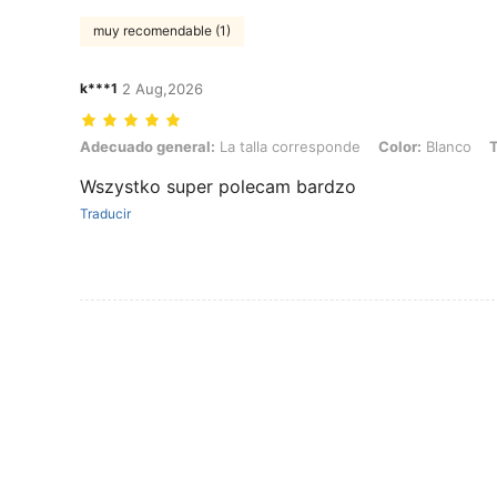
muy recomendable (1)
k***1
2 Aug,2026
Adecuado general: La talla corresponde, Color: Blanco, Talla: 20
Adecuado general:
La talla corresponde
Color:
Blanco
T
Wszystko super polecam bardzo
Traducir