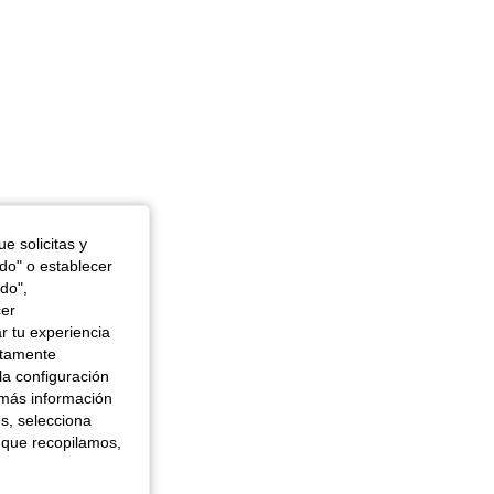
e solicitas y
odo" o establecer
do",
cer
r tu experiencia
ctamente
la configuración
 más información
es, selecciona
 que recopilamos,