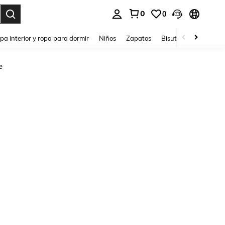
0
0
ar. Press Enter to select.
pa interior y ropa para dormir
Niños
Zapatos
Bisutería Y Accesorio
e