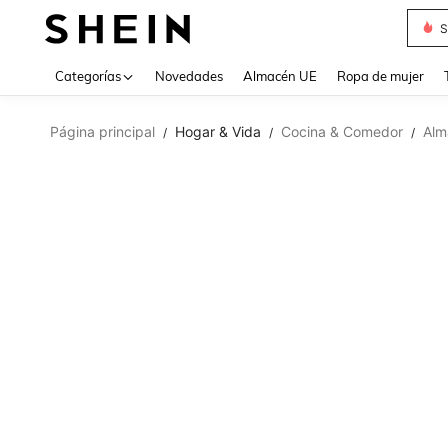
S
Use up 
Categorías
Novedades
Almacén UE
Ropa de mujer
Página principal
Hogar & Vida
Cocina & Comedor
Alm
/
/
/