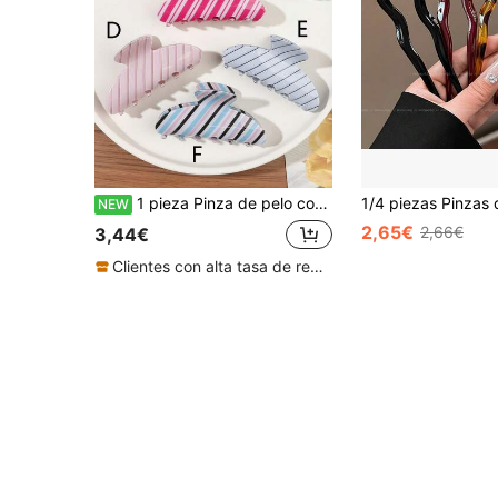
1 pieza Pinza de pelo con estampado de rayas de color caramelo en forma de medio círculo, clip para coleta alta y media coleta, accesorio de pelo minimalista y dulce para vacaciones y picnic
NEW
2,65€
2,66€
3,44€
Clientes con alta tasa de repetición