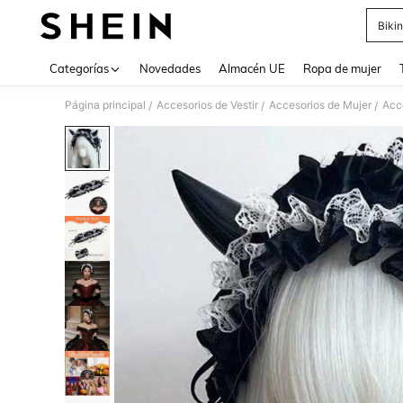
Bikin
Use up 
Categorías
Novedades
Almacén UE
Ropa de mujer
Página principal
Accesorios de Vestir
Accesorios de Mujer
Acce
/
/
/