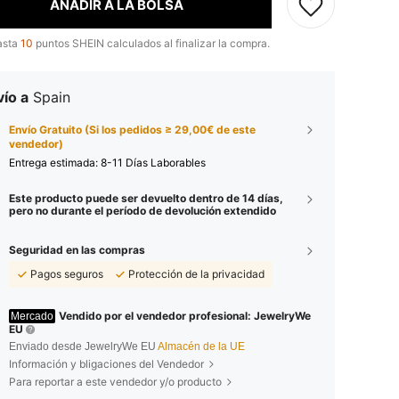
AÑADIR A LA BOLSA
asta
10
puntos SHEIN calculados al finalizar la compra.
ío a
Spain
Envío Gratuito (Si los pedidos ≥ 29,00€ de este
vendedor)
Entrega estimada:
8-11 Días Laborables
Este producto puede ser devuelto dentro de 14 días,
pero no durante el período de devolución extendido
Seguridad en las compras
Pagos seguros
Protección de la privacidad
Vendido por el vendedor profesional: JewelryWe
Mercado
EU
Enviado desde JewelryWe EU
Almacén de la UE
Información y bligaciones del Vendedor
Para reportar a este vendedor y/o producto