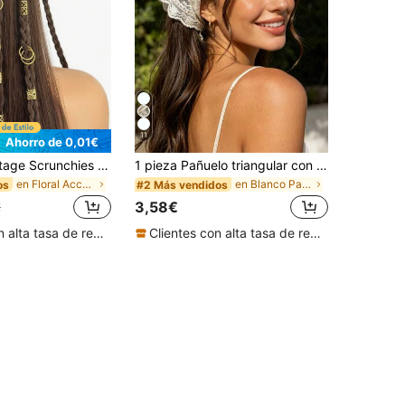
11
Ahorro de 0,01€
40 piezas Vintage Scrunchies de metal hueco, Pasadores de pelo, Anillos de pelo, Accesorios para el cabello para trenzas, Verano, Accesorios para la cabeza, Horquillas, Estilo bohemio
1 pieza Pañuelo triangular con ribete de encaje floral bohemio de moda, accesorio para mujer, pañuelos para vacaciones
en Floral Accesorios para el cabello de las mujere
en Blanco Pañuelos
os
#2 Más vendidos
3,58€
€
Clientes con alta tasa de repetición
Clientes con alta tasa de repetición