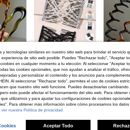
 y tecnologías similares en nuestro sitio web para brindar el servicio qu
r experiencia de sitio web posible. Puedes "Rechazar todo", "Aceptar t
 cookies en cualquier momento a tu elección. Al seleccionar "Aceptar to
das las cookies opcionales, que nos ayudan a analizar el tráfico, ofre
#1 Más vendid
1-5 piezas Horquillas para el cabello estilo francés, Pinzas para el cabello en forma de U onduladas, Accesorios para el cabello de mujer elegantes, flexibles y duraderos, Pinzas para el cabello, Accesorios de baño
Juego de 2 piezas de peines para el cabello con cuentas de perlas falsas, pasador para moño de cabello, creador de moño de cabello, pieza de moño de cabello, pasadores para peinar el cabello, artículos escolares, accesorios para el cabello, accesorios para la cabeza
-1%
(
ejoradas y personalizar el contenido y los anuncios para complementa
en Multicolor Moño y horquilla
#1 Más vendid
#1 Más vendid
en Acero inoxidable Accesorios para el cabello de
#7 Más vendidos
EIN. Al seleccionar "Rechazar todo", permites el uso de cookies estri
(
(
2,95€
3,74€
3,78€
acen que nuestro sitio web funcione. Puedes desactivarlas cambiando 
#1 Más vendid
pero esto puede afectar el funcionamiento del sitio web. Para obtener
(
 que utilizamos y para ajustar tus configuraciones de cookies opcional
kies". Para obtener más información sobre cómo procesamos los datos
 ver nuestra Política de privacidad.
Cookies
Aceptar Todo
Rechaz