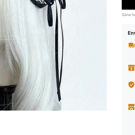
Gana h
Env