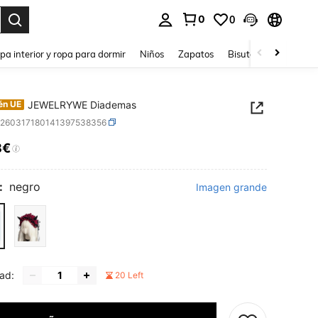
0
0
ar. Press Enter to select.
pa interior y ropa para dormir
Niños
Zapatos
Bisutería Y Accesorio
JEWELRYWE Diademas
én UE
c260317180141397538356
8€
ICE AND AVAILABILITY
:
negro
Imagen grande
ad:
20 Left