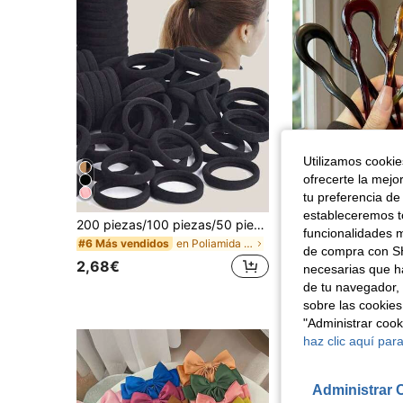
Utilizamos cookies
ofrecerte la mejo
tu preferencia de
estableceremos to
200 piezas/100 piezas/50 piezas/30 piezas/20 piezas Bandas elásticas para el cabello de color negro sólido, para uso diario, simples y duraderas, sujetadores de cola de caballo gruesos, minimalistas y elegantes, accesorios para el cabello sin costuras y de gran elasticidad, adecuados para la vida diaria, ducha, rotura del cabello, pueden ser regalos de Navidad/Año Nuevo
funcionalidades m
en Poliamida Accesorios para el cabello de las muj
#6 Más vendidos
#1 Más vendidos
de compra con SH
2,68€
2,78€
necesarias que h
de tu navegador, 
sobre las cookies
"Administrar coo
haz clic aquí para
Administrar 