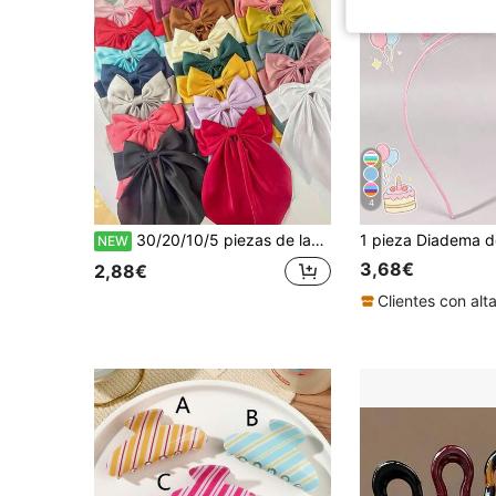
4
30/20/10/5 piezas de lazos de satén grandes con colas largas para mujeres y niñas, estilo francés, lazos de cinta de seda grandes, pasadores de pelo, accesorios para el cabello Y2K, decoración de otoño
NEW
3,68€
2,88€