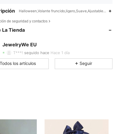
ipción
Halloween,Volante fruncido,ligero,Suave,Ajustable,Duradero,Animal,
4,76
25
18
ción de seguridad y contactos
 La Tienda
4,76
25
18
4,76
25
18
JewelryWe EU
n***e
pagado
Hace 1 día
T***!
seguido hace
Hace 1 día
4,76
25
18
Todos los artículos
Seguir
4,76
25
18
4,76
25
18
4,76
25
18
4,76
25
18
4,76
25
18