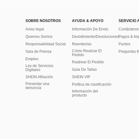
SOBRE NOSOTROS
AYUDA & APOYO
SERVICIO 
Aviso legal
Información De Envío
Contácteno
Quienes Somos
Desistimiento/Devoluciones
Pagos & Im
Responsabilidad Social
Reembolso
Puntos
Cómo Realizar El
Sala de Prensa
Preguntas f
Pedido
Empleo
Rastrear El Pedido
Ley de Servicios
Guía De Tallas
Digitales
SHEIN Afiliación
SHEIN VIP
Presentar una
Política de clasificación
denuncia
​Información del
producto