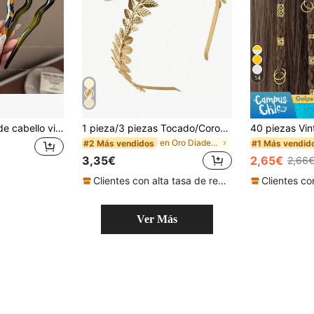
14
1/4 piezas Pinzas de cabello vintage con patrón ondulado en forma de U - Adecuado para cabello grueso y fino, accesorios de cabello retro para trenzas, coletas, moños y peinados recogidos
1 pieza/3 piezas Tocado/Corona de rama con hoja de oro/Accesorio de tocado de novia y boda, Accesorios de diosa griega, Diadema, Coletero, Cinta para el cabello, Accesorios de belleza y hogar para el cabello
en Oro Diademas
#2 Más vendidos
#1 Más vendid
3,35€
2,65€
2,66
Clientes con alta tasa de repetición
Ver Más