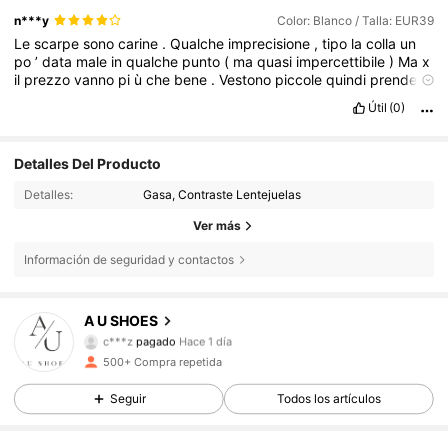
n***y
Color: Blanco / Talla: EUR39
Le
scarpe
sono
carine
.
Qualche
imprecisione
,
tipo
la
colla
un
po
’
data
male
in
qualche
punto
(
ma
quasi
impercettibile
)
Ma
x
il
prezzo
vanno
pi
ù
che
bene
.
Vestono
piccole
quindi
prendere
una
taglia
in
pi
ù.
Io
ho
38
e
ho
preso
39
.
Il
mio
piede
misura
24
Útil
(0)
cm
💕
Detalles Del Producto
Detalles:
Gasa, Contraste Lentejuelas
Ver más
Información de seguridad y contactos
A U SHOES
1.2K Seguidores
4,89
c***z
pagado
Hace 1 día
500+ Compra repetida
1.2K Seguidores
4,89
Seguir
Todos los artículos