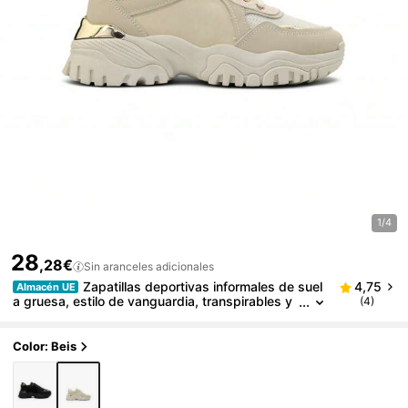
1/4
28
,28€
Sin aranceles adicionales
Zapatillas deportivas informales de suel
4,75
Almacén UE
a gruesa, estilo de vanguardia, transpirables y
(4)
con parches, de estética de metal pesado
Color: Beis