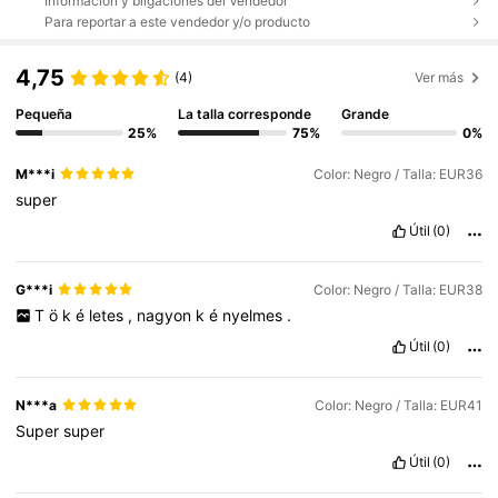
Información y bligaciones del Vendedor
Para reportar a este vendedor y/o producto
4,75
(4)
Ver más
Pequeña
La talla corresponde
Grande
25%
75%
0%
M***i
Color: Negro / Talla: EUR36
super
Útil
(0)
G***i
Color: Negro / Talla: EUR38
T
ö
k
é
letes
,
nagyon
k
é
nyelmes
.
Útil
(0)
N***a
Color: Negro / Talla: EUR41
Super
super
Útil
(0)