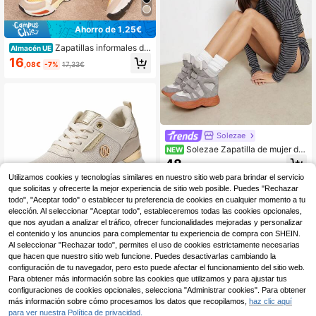
Ahorro de 1,25€
Zapatillas informales de
Almacén UE
mujer con suelas gruesas y colorida
16
,08€
-7%
17,33€
s
Solezae
Solezae Zapatilla de mujer de
NEW
moda con cuello acolchado y cierre
48
,28€
de gancho y bucle, suela con cuña
Utilizamos cookies y tecnologías similares en nuestro sitio web para brindar el servicio
oculta, estilo maranto de ante sintét
ico gris lobo, para primavera y vera
que solicitas y ofrecerte la mejor experiencia de sitio web posible. Puedes "Rechazar
no
todo", "Aceptar todo" o establecer tu preferencia de cookies en cualquier momento a tu
elección. Al seleccionar "Aceptar todo", estableceremos todas las cookies opcionales,
que nos ayudan a analizar el tráfico, ofrecer funcionalidades mejoradas y personalizar
el contenido y los anuncios para complementar tu experiencia de compra con SHEIN.
JOTA KA Zapatillas Muj
Al seleccionar "Rechazar todo", permites el uso de cookies estrictamente necesarias
Almacén UE
er Moda Cómodas – Diseño Elegant
que hacen que nuestro sitio web funcione. Puedes desactivarlas cambiando la
16
,97€
-5%
17,96€
e y Ligero, Transpirables, Estilo Cas
configuración de tu navegador, pero esto puede afectar el funcionamiento del sitio web.
ual Urbano con Detalles Dorados ,
4-5 días hábiles
Para obtener más información sobre las cookies que utilizamos y para ajustar tus
3 COLORES PARA ELIGIR Deportivo
configuraciones de cookies opcionales, selecciona "Administrar cookies". Para obtener
ANUDADO
más información sobre cómo procesamos los datos que recopilamos,
haz clic aquí
para ver nuestra Política de privacidad.