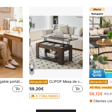
4
4
ad de carga, equipado con un orificio para agarre, adecuado para múltiples escenarios en el hogar y al aire libre.
CLIPOP Mesa de centro elevable, escritorio de madera para portátil con compartimento de almacenamiento, mesa auxiliar para salón y sofá con compartimento oculto.
Almacén UE
Almacén UE
-
#9 Más vendid
59,20€
59,12€
62,
4-7 días hábiles