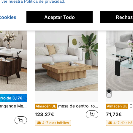
 ver nuestra Política de privacidad.
Est 3 días lab.
Cookies
Aceptar Todo
Rechaz
rro de 3,17€
 moderna con tapa elevable y espacio de almacenamiento, mesa de centro clásica para el salón, tablero con efecto mármol y acabado en madera de roble claro, mesa de centro regulable en altura, 105 x 53 x 42 cm
mesa de centro, roble artesano, tablero de madera, 90 x 90 x 28 cm, con construcción robusta, con superficie lisa, con estante inferior, para el salón
CLIPOP Mesa de c
Almacén UE
Almacén UE
123,27€
71,72€
4-7 días hábiles
4-7 días há