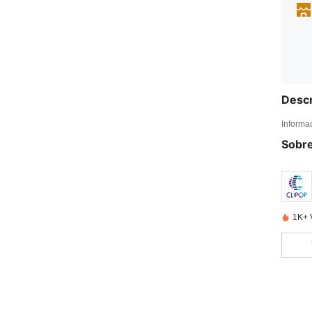
Descr
Informa
Sobre
1K+ 