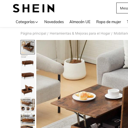
Mesa
Use up 
Categorías
Novedades
Almacén UE
Ropa de mujer
Página principal
Herramientas & Mejoras para el Hogar
Mobiliari
/
/