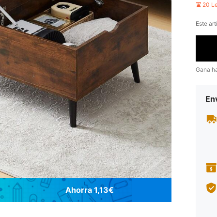
20 L
Este art
Gana h
Env
Ahorra 1,13€