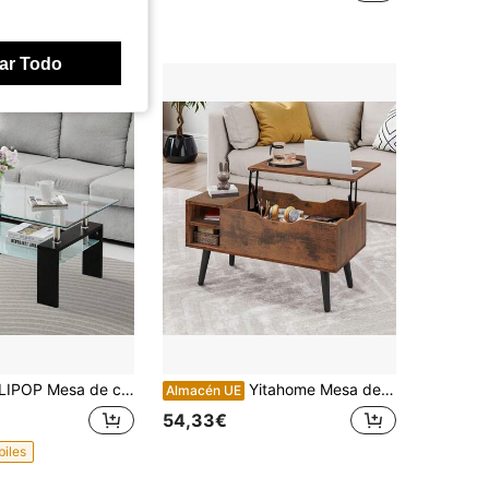
ar Todo
entro moderna de cristal, mesa auxiliar rectangular con bandeja inferior, mesas de centro de cristal para sala de estar, recepción, dormitorio, color blanco
Yitahome Mesa de centro con tapa elevable y compartimento oculto, estante regulable, 80 x 40 x 61,5 cm - de GeoTower -
Almacén UE
54,33€
biles