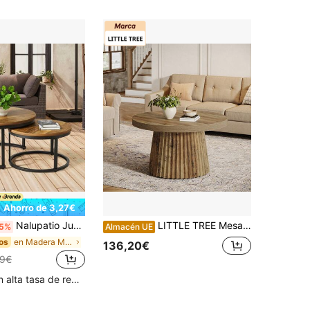
Ahorro de 3,27€
Nalupatio Juego de mesa auxiliar redonda, mesa de centro de madera con estructura de metal, mesas de centro modernas, juego de mesas para sala de estar, dormitorio marrón
LITTLE TREE Mesa redonda de salón de 80 cm, mesa de centro moderna de mediados de siglo con base acanalada para habitaciones y apartamentos pequeños.
5%
Almacén UE
en Madera Muebles de sala de estar
os
136,20€
39€
Clientes con alta tasa de repetición