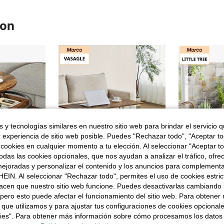
ron
 y tecnologías similares en nuestro sitio web para brindar el servicio qu
r experiencia de sitio web posible. Puedes "Rechazar todo", "Aceptar t
 cookies en cualquier momento a tu elección. Al seleccionar "Aceptar to
das las cookies opcionales, que nos ayudan a analizar el tráfico, ofre
ejoradas y personalizar el contenido y los anuncios para complementa
EIN. Al seleccionar "Rechazar todo", permites el uso de cookies estri
acen que nuestro sitio web funcione. Puedes desactivarlas cambiando 
itahome Mesa de centro redonda con tablero abatible y compartimento de almacenamiento oculto, dimensiones 60 x 60 x 47 cm.
SONGMICS HOME ES 2
Almacén UE
-
pero esto puede afectar el funcionamiento del sitio web. Para obtener
VASAGLE Mesa de Centro Elevable, Mesa de Salón, con Cajones de Almacenamiento, Compartimentos Ocultos y Estante Abierto, 50 x 100 cm, Marrón Rústico y Negro Tinta
Almacén UE
en Marrón Muebles de sala de estar
 que utilizamos y para ajustar tus configuraciones de cookies opcional
#8 Más vendid
kies". Para obtener más información sobre cómo procesamos los datos
97,97€
76,03€
80,