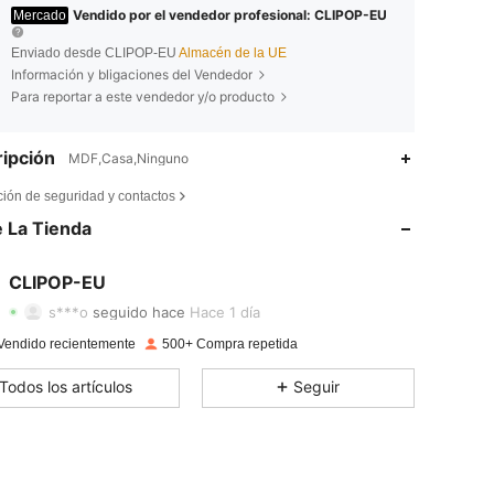
Vendido por el vendedor profesional: CLIPOP-EU
Mercado
Enviado desde CLIPOP-EU
Almacén de la UE
Información y bligaciones del Vendedor
Para reportar a este vendedor y/o producto
ipción
MDF,Casa,Ninguno
4,78
229
916
ción de seguridad y contactos
 La Tienda
4,78
229
916
4,78
229
916
CLIPOP-EU
s***o
seguido hace
Hace 1 día
4,78
229
916
Vendido recientemente
500+ Compra repetida
4,78
229
916
Todos los artículos
Seguir
4,78
229
916
4,78
229
916