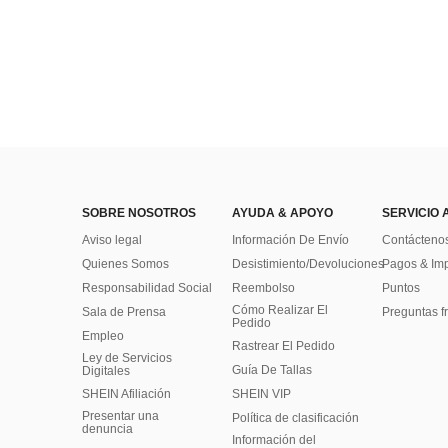
SOBRE NOSOTROS
AYUDA & APOYO
SERVICIO 
Aviso legal
Información De Envío
Contácteno
Quienes Somos
Desistimiento/Devoluciones
Pagos & Im
Responsabilidad Social
Reembolso
Puntos
Cómo Realizar El
Sala de Prensa
Preguntas f
Pedido
Empleo
Rastrear El Pedido
Ley de Servicios
Guía De Tallas
Digitales
SHEIN Afiliación
SHEIN VIP
Presentar una
Política de clasificación
denuncia
​Información del