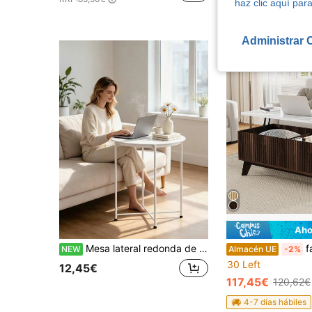
haz clic aquí para
Administrar 
Aho
Mesa lateral redonda de hierro plegable con bandeja de disco en la parte superior, fácil de montar y desmontar, simple y versátil, práctica para almacenamiento en el hogar y para sostener bebidas.
fangange Mesa de centro
NEW
Almacén UE
-2%
30 Left
12,45€
117,45€
120,62€
4-7 días hábiles