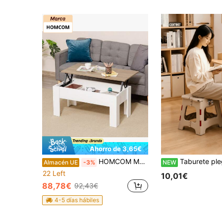
Ahorro de 3,65€
HOMCOM Mesas de centro
Taburete plegable portátil, fácil de abrir y cerrar, ahorra espacio para almacenamiento; diseño reforzado con gran capacid
Almacén UE
-3%
NEW
22 Left
10,01€
88,78€
92,43€
4-5 días hábiles