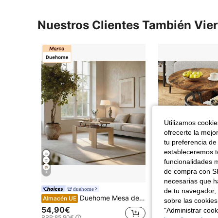
Nuestros Clientes También Vie
Utilizamos cookies
ofrecerte la mejo
tu preferencia de
estableceremos to
funcionalidades m
de compra con SH
5
necesarias que h
Y
duehome
Almacén UE
-43%
de tu navegador, 
Duehome Mesa de centro elevable Norak
Almacén UE
sobre las cookies
#1 Más vendidos
54,90€
"Administrar coo
31,47€
55,68€
RRP:
85,90€