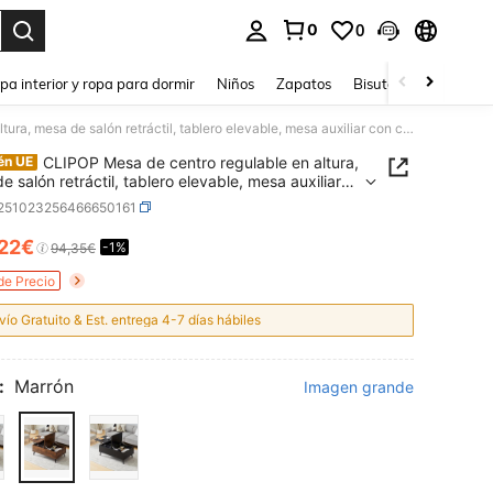
0
0
ar. Press Enter to select.
pa interior y ropa para dormir
Niños
Zapatos
Bisutería Y Accesorio
CLIPOP Mesa de centro regulable en altura, mesa de salón retráctil, tablero elevable, mesa auxiliar con compartimento oculto, mesa de sofá de madera, para salón, oficina
CLIPOP Mesa de centro regulable en altura,
én UE
e salón retráctil, tablero elevable, mesa auxiliar
mpartimento oculto, mesa de sofá de madera,
r251023256466650161
lón, oficina
,22€
-1%
ICE AND AVAILABILITY
94,35€
de Precio
vío Gratuito & Est. entrega 4-7 días hábiles
:
Marrón
Imagen grande