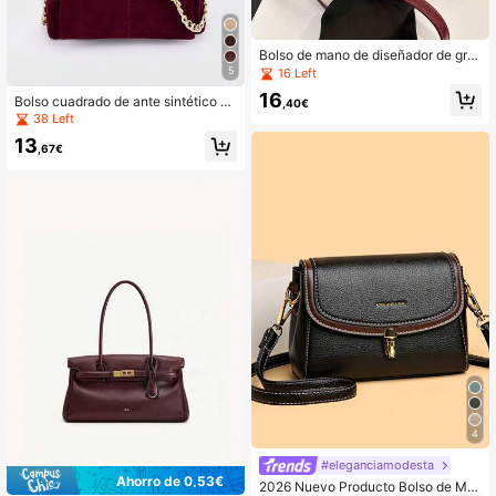
Bolso de mano de diseñador de gra
n capacidad, de estilo francés eleg
5
16 Left
ante y chic, de color burdeos, de alt
16
Bolso cuadrado de ante sintético ac
a calidad y con diseño de caja
,40€
olchado color burdeos de estilo vint
38 Left
age, minimalista moderno de lujo, c
13
on bordado de hilo y herrajes de ca
,67€
dena metálica
4
#eleganciamodesta
Ahorro de 0,53€
2026 Nuevo Producto Bolso de Ma