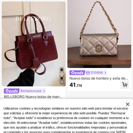
EVIANA
Nuevo bolso de hombro y axila de l
ujo color champán para mujer, bolso
16
41
,77€
de cadena acolchado y bordado de
alta gama para ir al trabajo, bolso cr
#milanomuse
uzado versátil de gran capacidad d
BELLEBORG Nuevo bolso de mano
e PU
de mujer de negocios de textura de
21
,81€
ante color vino tinto con correa par
Utilizamos cookies y tecnologías similares en nuestro sitio web para brindar el servicio
a el hombro, bolso elegante para m
ujer, el bolso de ante talla grande nu
que solicitas y ofrecerte la mejor experiencia de sitio web posible. Puedes "Rechazar
evo y de moda para mujer, que com
todo", "Aceptar todo" o establecer tu preferencia de cookies en cualquier momento a tu
bina perfectamente con los atuend
elección. Al seleccionar "Aceptar todo", estableceremos todas las cookies opcionales,
os de otoño para mujeres
que nos ayudan a analizar el tráfico, ofrecer funcionalidades mejoradas y personalizar
el contenido y los anuncios para complementar tu experiencia de compra con SHEIN.