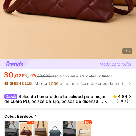
1/12
30
,02€
-1%
30,63€
Precio con IVA y aranceles incluidos
Ahorra
1,50€
en este artículo después de unirte.
Bolso de hombro de alta calidad para mujer
4,84
de cuero PU, bolsos de lujo, bolsos de diseñad
(100+)
or de hombro y bandolera para mujer 2025
Color: Burdeos
-1%