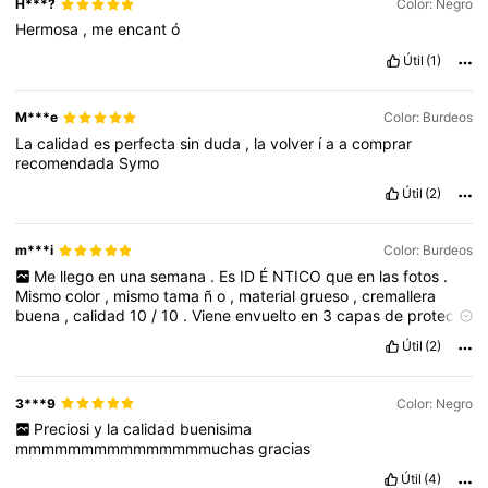
H***?
Color: Negro
Hermosa
,
me
encant
ó
Útil
(1)
M***e
Color: Burdeos
La
calidad
es
perfecta
sin
duda
,
la
volver
í
a
a
comprar
recomendada
Symo
Útil
(2)
m***i
Color: Burdeos
Me
llego
en
una
semana
.
Es
ID
É
NTICO
que
en
las
fotos
.
Mismo
color
,
mismo
tama
ñ
o
,
material
grueso
,
cremallera
buena
,
calidad
10
/
10
.
Viene
envuelto
en
3
capas
de
protecci
ó
n
💯.
Estoy
extremadamente
contenta
,
sin
duda
volver
é
a
Útil
(2)
comprar
de
este
vendedor
.
🟢🟢🟢🟢🟢🟢🟢🟢🟢🟢🟢
3***9
Color: Negro
Preciosi
y
la
calidad
buenisima
mmmmmmmmmmmmmmmuchas
gracias
Útil
(4)