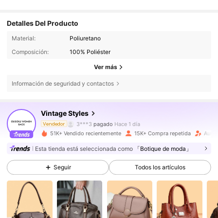
Detalles Del Producto
Material:
Poliuretano
Composición:
100% Poliéster
Ver más
73K Seguidores
4,86
Información de seguridad y contactos
Vintage Styles
73K Seguidores
4,86
3***3
pagado
Hace 1 día
Vendedor
51K+ Vendido recientemente
15K+ Compra repetida
Aume
73K Seguidores
4,86
Esta tienda está seleccionada como
「Botique de moda」
Seguir
Todos los artículos
73K Seguidores
4,86
73K Seguidores
4,86