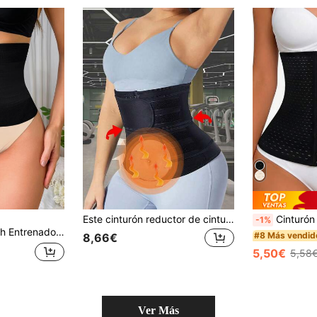
Este cinturón reductor de cintura está diseñado especialmente para mujeres. Es un cinturón de cintura integral para apretar y dar forma a la grasa abdominal con funciones de compresión y moldeado abdominal. Envuelve eficazmente el abdomen y absorbe el sudor, acelerando la quema de grasa y duplicando la descarga de sudor.
Cinturón de corsé moldeador de cintura pa
-1%
er con control de abdomen, cómodo y de alta elasticidad, con botones frontales
#8 Más vendid
8,66€
5,50€
5,58
Ver Más