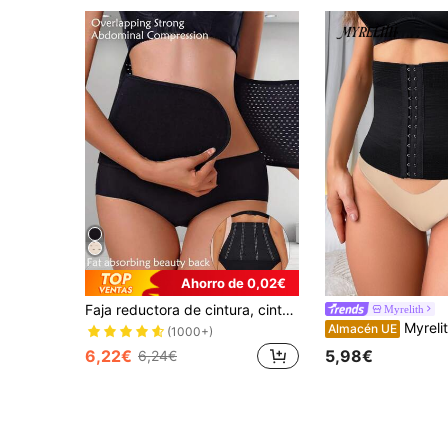
Ahorro de 0,02€
Faja reductora de cintura, cinturón ajustable con panel de malla transpirable
Myrelith
Myrelith Entrenador de cintura negro de muj
Almacén UE
(1000+)
6,22€
5,98€
6,24€