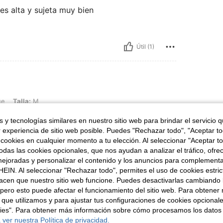
es alta y sujeta muy bien
Útil (1)
M
ue
Talla:
M
a recuperación de una operacion hernia
 y tecnologías similares en nuestro sitio web para brindar el servicio qu
r experiencia de sitio web posible. Puedes "Rechazar todo", "Aceptar t
 cookies en cualquier momento a tu elección. Al seleccionar "Aceptar to
das las cookies opcionales, que nos ayudan a analizar el tráfico, ofre
Útil (1)
ejoradas y personalizar el contenido y los anuncios para complementa
EIN. Al seleccionar "Rechazar todo", permites el uso de cookies estri
acen que nuestro sitio web funcione. Puedes desactivarlas cambiando 
señas
pero esto puede afectar el funcionamiento del sitio web. Para obtener
 que utilizamos y para ajustar tus configuraciones de cookies opcional
kies". Para obtener más información sobre cómo procesamos los datos
 ver nuestra Política de privacidad.