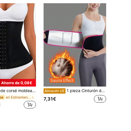
Ahorro de 0,08€
ra mujer, cinturón de compresión transpirable con 3 filas de cierre con ganchos
1 pieza Cinturón de control de abdomen con iones de plata, reductor de cintura, cinturón moldeador con bolsillo para teléfono para mujer
Almacén UE
en Estiramiento medio Entrenadores de cintura para
os
7,31€
€