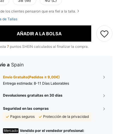
(S)
38 (M)
40 (L)
de los clientes pensaron que era fiel a la talla.
a de Tallas
AÑADIR A LA BOLSA
asta
7
puntos SHEIN calculados al finalizar la compra.
ío a
Spain
Envío Gratuito(Pedidos ≥ 9,00€)
Entrega estimada:
8-11 Días Laborables
Devoluciones gratuitas en 30 días
Seguridad en las compras
Pagos seguros
Protección de la privacidad
Vendido por el vendedor profesional:
Mercado