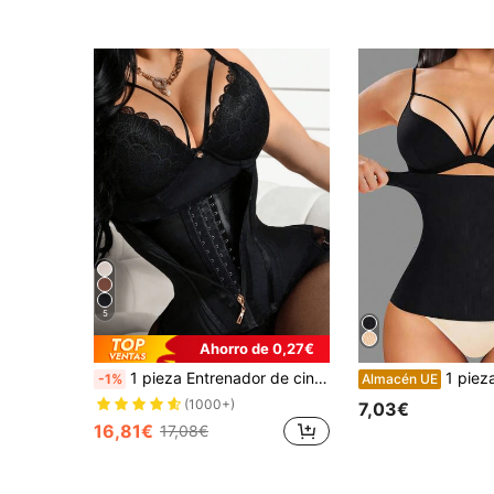
5
Ahorro de 0,27€
1 pieza Entrenador de cintura para mujer, color rosa, moldeador de Body para mujer, ropa moldeadora, parte superior de ropa deportiva, ropa moldeadora, para uso diario
1 pieza Faja reductora de cintura, Cinturón moldead
-1%
Almacén UE
(1000+)
7,03€
16,81€
17,08€