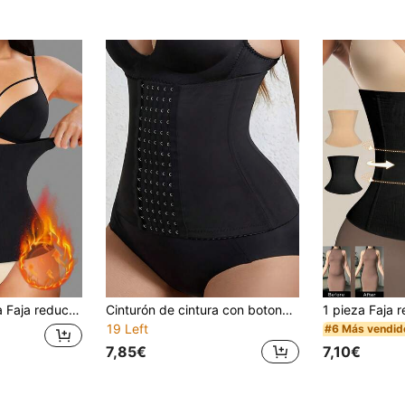
(100+)
or de cintura, Moldeador corporal para mujeres, Apto para deportes, yoga, pérdida de peso
Cinturón de cintura con botones delanteros de tela elástica de alta calidad color negro sólido para mujer
19 Left
#6 Más vendid
7,85€
7,10€