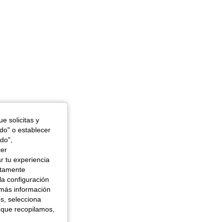
e solicitas y
odo" o establecer
do",
cer
r tu experiencia
ctamente
la configuración
 más información
es, selecciona
 que recopilamos,