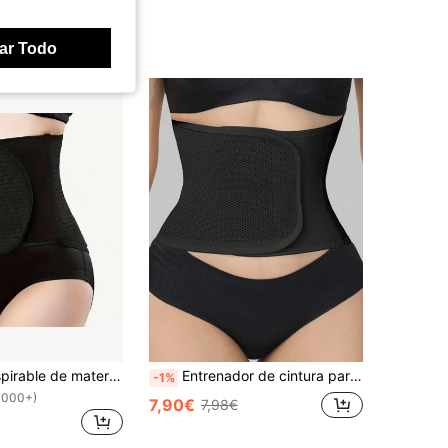
ar Todo
Cinturón transpirable de maternidad postparto para nuevas mamás, modelador corporal, soporte elástico para cintura y abdomen, deportes
Entrenador de cintura para grasa abdominal, faja y cinturón para los abdominales, corsé moldeador Fajas para mujer, moldeador de abdomen inferior y soporte para ejercicios
-1%
1000+)
7,90€
7,98€