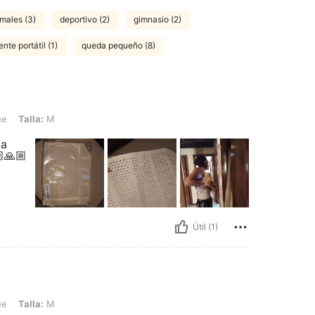
males (3)
deportivo (2)
gimnasio (2)
nte portátil (1)
queda pequeño (8)
M
ue
Talla:
M
va
🏼🙏🏼
Útil (1)
M
ue
Talla:
M