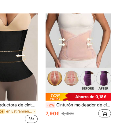
Ahorro de 0,18€
1 pieza Faja reductora de cintura Moldeador corporal Faja de control de abdomen Corsé Ropa interior moldeadora Moldeador corporal para mujer
Cinturón moldeador de cintura para mujer, control de abdomen, diseño de malla transpirable de alta calidad para entrenamiento en el gimnasio, postura y fitness corporal
-2%
en Estiramiento Alto Entrenadores de cintura para
os
7,90€
8,08€