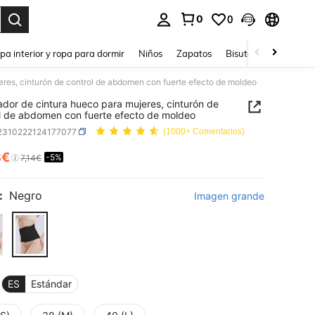
0
0
ar. Press Enter to select.
pa interior y ropa para dormir
Niños
Zapatos
Bisutería Y Accesorio
res, cinturón de control de abdomen con fuerte efecto de moldeo
dor de cintura hueco para mujeres, cinturón de
l de abdomen con fuerte efecto de moldeo
i2310222124177077
(1000+ Comentarios)
8€
-5%
ICE AND AVAILABILITY
7,14€
:
Negro
Imagen grande
ES
Estándar