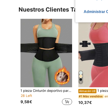
Nuestros Clientes También Vie
Administrar 
5
1 pieza Cinturón deportivo para mujer, faja reductora de cintura tipo sauna, cinturón de entrenamiento fitness, cinturón de plástico para cintura
1 pieza Faja moldeadora de cintura con doble cinturón, 
Almacén UE
28 Left
#1 Más vendidos
9,58€
10,37€