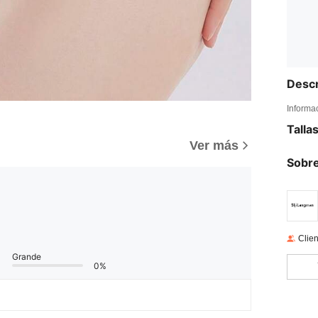
Descr
Informa
Talla
)
Ver más
Sobre
Clien
Grande
0%