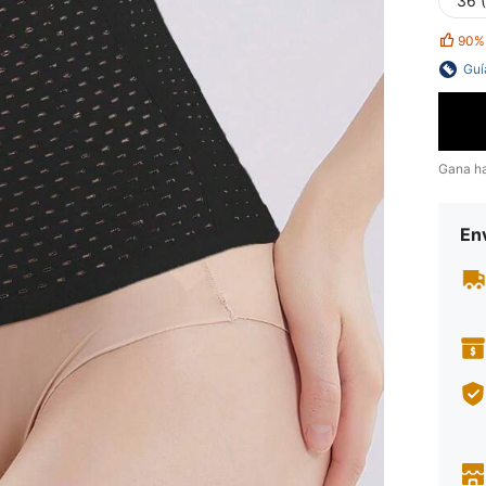
36 
90%
Guí
Gana h
Env