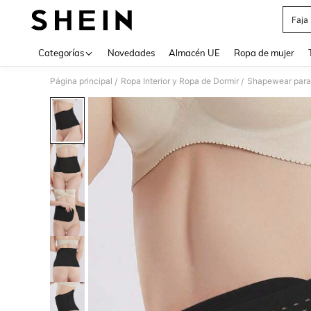
Faja
Use up 
Categorías
Novedades
Almacén UE
Ropa de mujer
Página principal
Ropa Interior y Ropa de Dormir
Shapewear para
/
/