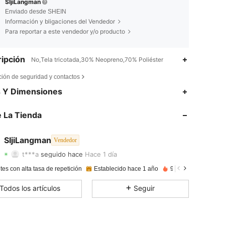
SIjiLangman
Enviado desde SHEIN
Información y bligaciones del Vendedor
Para reportar a este vendedor y/o producto
ipción
No,Tela tricotada,30% Neopreno,70% Poliéster
ción de seguridad y contactos
4,89
7
583
s Y Dimensiones
4,89
7
583
 La Tienda
4,89
7
583
SIjiLangman
Vendedor
t***a
seguido hace
Hace 1 día
4,89
7
583
Calificación
Artículos
Seguidores
tes con alta tasa de repetición
Establecido hace 1 año
9.6K Vendido recie
4,89
7
583
Todos los artículos
Seguir
4,89
7
583