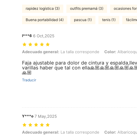
rapidez logística (3)
outfits premamá (3)
ocasiones for
Buena portabilidad (4)
pascua (1)
tenis (1)
fácilme
l***6
6 Oct,2025
Adecuado general: La talla corresponde, Color: Albaricoque, Talla: 
Adecuado general:
La talla corresponde
Color:
Albaricoq
Faja ajustable para dolor de cintura y espalda,lle
varillas haber que tal con ella🙏🏼🙏🏼🙏🏼🙏🏼🙏
🙏🏼
Traducir
Y***o
7 May,2025
Adecuado general: La talla corresponde, Color: Albaricoque, Talla: 
Adecuado general:
La talla corresponde
Color:
Albaricoq