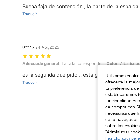
Buena faja de contención , la parte de la espalda 
Traducir
3***5
24 Apr,2025
Adecuado general: La talla corresponde, Color: Albaricoque, Talla: 
Adecuado general:
La talla corresponde
Color:
Albaricoq
es la segunda que pido .. esta genial ,la uso par
Utilizamos cookies
ofrecerte la mejo
Traducir
tu preferencia de
estableceremos to
funcionalidades m
de compra con SH
necesarias que h
Ver Más Re
de tu navegador, 
sobre las cookies
"Administrar coo
haz clic aquí para