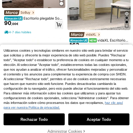
SoBuy
Escritorio plegable SoB
Almacén UE
90
uy con 5 estantes, ahorra espacio,
,00€
9
64x145x58cm, oficina | Escritorio
pequeño con estante, mesa plegabl
4-7 días hábiles
Escritorio esquinero vint
Almacén UE
vidaXL
e con 5 estantes para trabajar ahorr
84
age marrón BALCONERA de 130 x 1
,00€
-4%
88,06€
ando espacio, mesa de pared blanc
vidaXL Escritorio c
Almacén UE
NEW
00 x 75 cm | Estantería de 4 niveles
a, FWT92-H-W
163
on cajones, escritorio para ordenad
+ 2 tomas USB y de corriente | Ofici
,33€
4-7 días hábiles
or con amplio espacio de almacena
na y estudio en casa
Utilizamos cookies y tecnologías similares en nuestro sitio web para brindar el servicio
miento, mesa para salón u oficina,
que solicitas y ofrecerte la mejor experiencia de sitio web posible. Puedes "Rechazar
escritorio de oficina, mesa de trabaj
todo", "Aceptar todo" o establecer tu preferencia de cookies en cualquier momento a tu
o, compuesto de madera gris hormi
gón
elección. Al seleccionar "Aceptar todo", estableceremos todas las cookies opcionales,
que nos ayudan a analizar el tráfico, ofrecer funcionalidades mejoradas y personalizar
el contenido y los anuncios para complementar tu experiencia de compra con SHEIN.
Al seleccionar "Rechazar todo", permites el uso de cookies estrictamente necesarias
que hacen que nuestro sitio web funcione. Puedes desactivarlas cambiando la
configuración de tu navegador, pero esto puede afectar el funcionamiento del sitio web.
Para obtener más información sobre las cookies que utilizamos y para ajustar tus
madeby BLANC
configuraciones de cookies opcionales, selecciona "Administrar cookies". Para obtener
Haus Hana 1 Set de estantería de li
más información sobre cómo procesamos los datos que recopilamos,
haz clic aquí
Escritorios de oficina en
bros y organizador de documentos
Almacén UE
#1 Más vendidos
en Para decoración Estanterías para libros
para ver nuestra Política de privacidad.
casa
de madera, estante para exhibir dis
8 Left
Mostrar artículos similares con stock en '
80 x 40 x 76 centímetros
'
Ver todo
5
,56€
cos de vinilo y álbumes de fotos, al
27
5
,30€
macenamiento de carpetas y libros,
Rechazar Todo
Aceptar Todo
Lo sentimos, este producto está agotado.
Miroytengo
fácil de ensamblar, apropiado para
Nalupatio
colocar junto a la cama o en la mes
Miroytengo Mesa de or
Almacén UE
Nalupatio Silla de oficin
Almacén UE
a
denador, Escritorio Touch oficina D
Administrar Cookies
14 Left
a en casa, silla de terciopelo con al
AGOTADO
#3 Más vendidos
en Parte trasera sólida Muebles de oficina para el