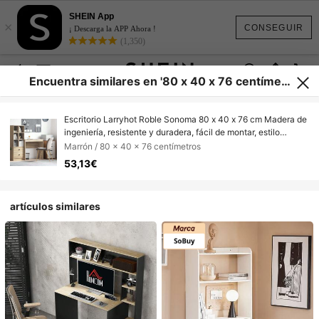
SHEIN App
×
CONSEGUIR
¡ Descarga la APP Ahora !
(1,350)
Encuentra similares en '80 x 40 x 76 centímetr
os'
Escritorio Larryhot Roble Sonoma 80 x 40 x 76 cm Madera de
ingeniería, resistente y duradera, fácil de montar, estilo
decorativo, bonito y práctico.
Marrón / 80 x 40 x 76 centímetros
53,13€
artículos similares