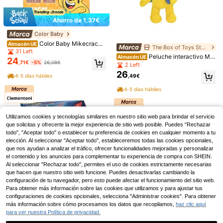
os Juguetes STEM Sensorial Regal
o para niños y niñas de 3+ años
Ahorro de 1,37€
Color Baby
Color Baby Mikecrack
Almacén UE
The Box of Toys Store
Peluche oficial gatita Akela <<Can
31 Left
Peluche interactivo Mik
to y repito lo que dices» ✅ Entrega
Almacén UE
24
,71€
-5%
26,08€
e Crack 29 cm ¡repite lo que dices!
24/48h a España (península)
2 Left
- Mikecrack - Peluches Interactivo
26
,49€
4-5 días hábiles
s - Mascotas Interactivas - Peluch
Juguete creativo DIY de figura artic
es con mecanismo - Color Baby - R
3
ulada multiarticulada Lucky de 13 a
,39€
4-5 días hábiles
ef. 85423
rticulaciones, adorno y figurita de a
utoensamblaje
Utilizamos cookies y tecnologías similares en nuestro sitio web para brindar el servicio
que solicitas y ofrecerte la mejor experiencia de sitio web posible. Puedes "Rechazar
6 piezas de serpientes de goma real
4
istas para decoración de jardín, bro
todo", "Aceptar todo" o establecer tu preferencia de cookies en cualquier momento a tu
,44€
4,45€
ma y decoración de Halloween - Se
elección. Al seleccionar "Aceptar todo", estableceremos todas las cookies opcionales,
t de broma de serpiente realista, par
que nos ayudan a analizar el tráfico, ofrecer funcionalidades mejoradas y personalizar
a espantar a pájaros, caracoles y ra
el contenido y los anuncios para complementar tu experiencia de compra con SHEIN.
tones - Estacas de serpiente de plá
Al seleccionar "Rechazar todo", permites el uso de cookies estrictamente necesarias
stico falsa resistente para bromas di
que hacen que nuestro sitio web funcione. Puedes desactivarlas cambiando la
vertidas y el Día de los Inocentes
configuración de tu navegador, pero esto puede afectar el funcionamiento del sitio web.
Para obtener más información sobre las cookies que utilizamos y para ajustar tus
configuraciones de cookies opcionales, selecciona "Administrar cookies". Para obtener
Clementoni
más información sobre cómo procesamos los datos que recopilamos,
haz clic aquí
Peluche Conejito Polar
Almacén UE
Bizak
para ver nuestra Política de privacidad.
Aurora Boreal con luz y sonidos. -
2 Left
Peluche electrónico Os
Peluches De Animales - Clementon
Almacén UE