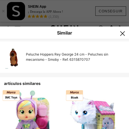
SHEIN App
×
CONSEGUIR
¡ Descarga la APP Ahora !
(1,350)
Similar
Peluche Hoppers Rey George 24 cm - Peluches sin
mecanismo - Smoby - Ref. 6315870707
artículos similares