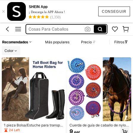
Caballos
SHEIN App
×
Equitación
CONSEGUIR
¡ Descarga la APP Ahora !
(1,350)
Cosas Para Caballos
Caballos Accesorios
Cabezada Caballo
Recomendados
Más populares
Precio
Filtros
Caballos
Color
1 pieza Bolsa/Estuche para transpor
Cuerda de guía de caballo de nylon
tar botas de montar a caballo
tejida a mano, resistente al desgast
24 Left
9
,44€