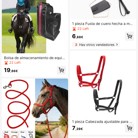
1 pieza Fusta de cuero hecha a ma
no, utilería de escenario
22 Left
6
,88€
2
Hay otros vendedores
Bolsa de almacenamiento de equip
o ecuestre, bolsa de almacenamien
22 Left
to de botas de montar, equipo ecue
19
stre, botas de montar, casco de mon
,66€
tar, bolsa de almacenamiento de fus
ta de montar
1 pieza Cabezada ajustable para ca
ballos, Cabezada de arnés de cinta
7
,39€
de polipropileno de 2,5 cm de anch
o, Adecuada para diversos escenari