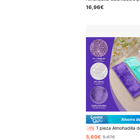
16,96€
Ahorro d
1 pieza Almohadilla de enfriamiento perineal - 2.8*9.3 pulgadas - Paquete de hielo con perlas de gel y cubierta de PVC, para alivio posparto, terapia de calor/frío, adecuado para mujeres embarazadas y posparto, alivia las molestias del embarazo | Ajuste cómodo | Textura su
-1%
5,60€
5,67€