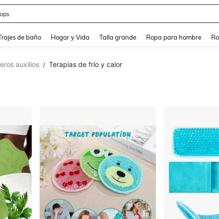
ops
and down arrow keys to navigate search Búsqueda Reciente and Buscar y Encontr
Trajes de baño
Hogar y Vida
Talla grande
Ropa para hombre
Ro
eros auxilios
Terapias de frío y calor
/