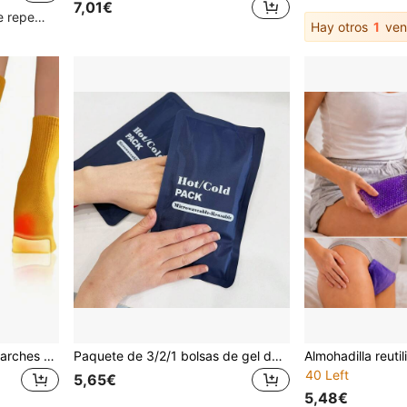
7,01€
Clientes con alta tasa de repetición
Hay otros
1
ven
2/5/10/15/20/30pcs/Set Parches Calentadores para Pies Invierno Anti-Frío Calentamiento Corporal Calentamiento Rápido Larga Duración Portátil Desechable Parches Autocalentables
Paquete de 3/2/1 bolsas de gel de hielo, compresas suaves reutilizables de calor y frío, alivian el dolor articular y muscular, alivio flexible para lesiones de hombro, espalda, rodilla, cuello y tobillo
40 Left
5,65€
5,48€