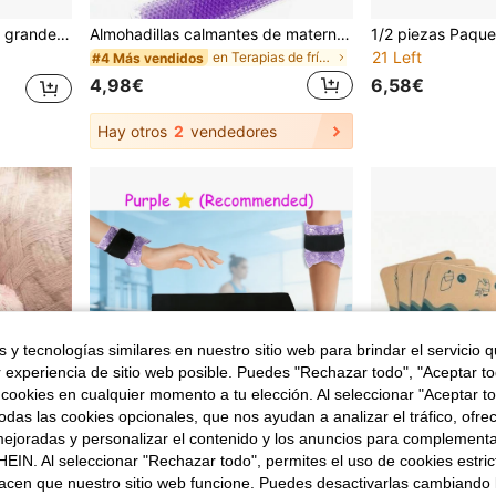
nto para rodilla, pierna, cuello, hombro, cadera
Almohadillas calmantes de maternidad: Compresas calientes y frías para pechos/perineo - Ajuste cómodo, textura suave, esencial para el embarazo y el posparto; Almohadillas de gel con bolsa de hielo para pechos
21 Left
en Terapias de frío y calor
#4 Más vendidos
4,98€
6,58€
Hay otros
2
vendedores
 y tecnologías similares en nuestro sitio web para brindar el servicio qu
r experiencia de sitio web posible. Puedes "Rechazar todo", "Aceptar t
 cookies en cualquier momento a tu elección. Al seleccionar "Aceptar to
das las cookies opcionales, que nos ayudan a analizar el tráfico, ofre
ejoradas y personalizar el contenido y los anuncios para complementa
EIN. Al seleccionar "Rechazar todo", permites el uso de cookies estri
acen que nuestro sitio web funcione. Puedes desactivarlas cambiando 