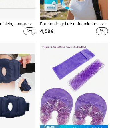
Paquete de gel de hielo, compresa fría/caliente reutilizable y suave, relaja las articulaciones y los músculos, alivio flexible para lesiones de hombro, espalda, rodilla, cuello y tobillo
Parche de gel de enfriamiento instantáneo de verano Cofoe - Compresa de gel fría, bolsa de hielo, lámina de gel de enfriamiento físico, parche de enfriamiento portátil y suave, adecuado para la frente, el cuello y el Body, cuello, brazos, piernas y espalda, parche de gel de enfriamiento corporal, uso diario
4,59€