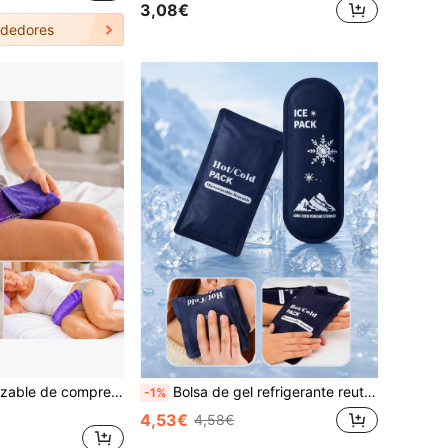
3,08€
dedores
Almohadilla reutilizable de compresión fría perineal, compresa de gel de frío posparto, adecuada para mujeres embarazadas y posparto con funda lavable, multifuncional
Bolsa de gel refrigerante reutilizable, apta para congelar y calentar, bolsa de enfriamiento profesional, enfriador portátil para viajes al aire libre
-1%
4,53€
4,58€