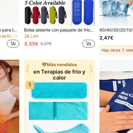
Envoltura de bolsa de hielo para tobillo y pie con compresión fría para ejercicio y relajación, bolsa de hielo de gel con perlas, almohadillas para el cuidado del talón y los pies, uso en frío y calor
Bolsa aislante con paquete de frío reutilizable, esencial de viaje, herramienta multifuncional para la conservación de alimentos y terapia de frío, adecuada para la temporada de graduación, camping al aire libre, picnic, también adecuada para el almacenamiento de medicamentos para la diabetes, entrenamiento físico y primeros auxilios, regalo del Día del Padre, Día de la Madre, paquete de hielo enviado al azar
28 Left
en Terapias de frío y calor
2,47€
3,35€
3,37€
Hay otros
1
ven
Más vendidos
en Terapias de frío y
calor
1