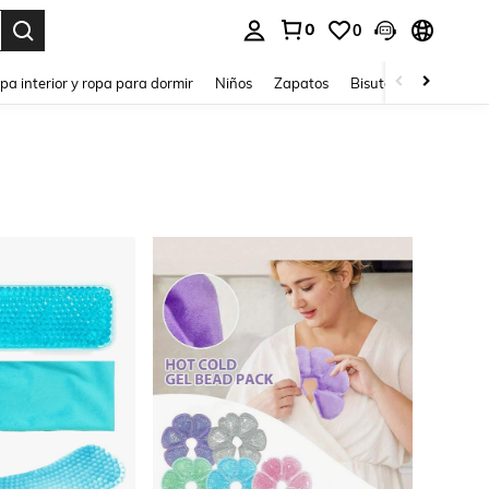
0
0
ar. Press Enter to select.
pa interior y ropa para dormir
Niños
Zapatos
Bisutería Y Accesorio