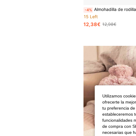
Almohadilla de rodilla grande de 58*35cm con autoabsorción, bolsa de hielo para terapia de frío & calor, envoltura de calentamie
-4%
15 Left
12,38€
12,98€
Utilizamos cookies
ofrecerte la mejo
tu preferencia de
estableceremos to
funcionalidades m
de compra con SH
necesarias que h