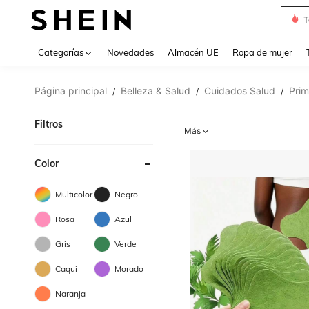
T
Use up 
Categorías
Novedades
Almacén UE
Ropa de mujer
Página principal
Belleza & Salud
Cuidados Salud
Prim
/
/
/
Filtros
Más
Color
Multicolor
Negro
Rosa
Azul
Gris
Verde
Caqui
Morado
Naranja