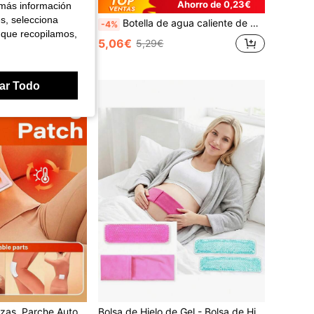
Ahorro de 0,23€
 más información
es, selecciona
10 piezas/paquete Parches de terapia de frío y calor, aplicables para hombro, espalda, rodilla y cintura, adecuados para deportes al aire libre
Botella de agua caliente de peluche con diseño de dibujos animados, bolsa de agua caliente gruesa y cálida para sostener con la mano, regalo de San Valentín, Navidad, cumpleaños para mujeres, novio/novia
-4%
 que recopilamos,
5,06€
5,29€
ar Todo
ibre y Diario, Material de Hierro, Sin Baterías Requeridas, Cálido, Adecuado para Uso al Aire Libre y Diario, Material de Hierro, Sin Baterías Requeridas
Bolsa de Hielo de Gel - Bolsa de Hielo Postparto, Bolsa de Hielo Perineal, Bolsa de Hielo de Gel Reutilizable Caliente & Fría, Perfecta para Enfriar, Regalo Postparto Ideal, Regalo de Embarazo, Esencial Postparto