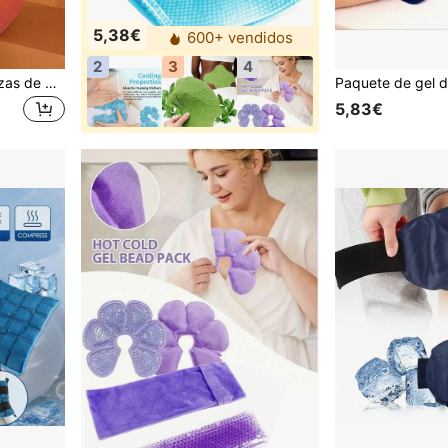
5,38€
600+ vendidos
2
3
4
5 piezas/10 piezas/20 piezas de parches autocalentables, parches para calentar el Body, parches para calentar los pies, parches para calentar el útero, calentadores de manos activados por aire de larga duración, naturales e inodoros, desechables para calentar la cintura y el abdomen (el embalaje se envía al azar)
5,83€