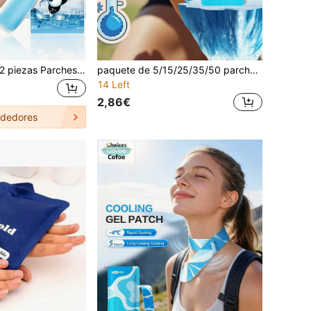
60/40/30/20/10/2 piezas Parches de gel refrescante, autoadhesivos fáciles, enfriamiento físico efectivo, disipación de calor duradera, alivia eficazmente las molestias causadas por el clima caluroso, enfriamiento de verano, esencial para viajes a la playa, opción de enfriamiento ideal para el hogar y los viajes, esencial de verano, adecuado para estudiantes, viajes, pequeños regalos, fiestas, juegos, botellas de agua, aulas, suministros para exteriores, suministros de viaje, artículos esenciales para el hogar, artículos para el hogar, regalos para mujeres, regalos para hombres, regalos para madres, regalos para padres
paquete de 5/15/25/35/50 parches de bálsamo de tigre para alivio del dolor, de larga duración y efectivos, adecuados para espalda, rodilla, cuello, hombro, músculos y articulaciones, sin electricidad, parches naturales de bálsamo de tigre
14 Left
2,86€
dedores