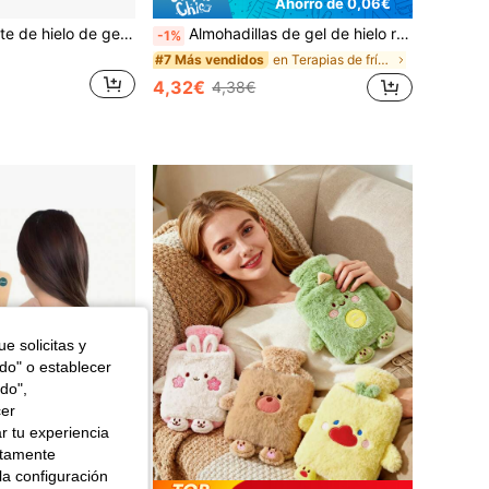
Ahorro de 0,06€
1/2 piezas Paquete de hielo de gel para la rodilla, paquete de frío y calor reutilizable de gel para la rodilla, paquete de hielo de doble temperatura para aliviar y relajar la rodilla después del ejercicio diario, flexible y ajustable, accesorio de cuidado de los pies
Almohadillas de gel de hielo reutilizables para el cuidado de los senos y almohadillas de enfriamiento perineal, conjunto de terapia de frío y calor, ajuste cómodo, textura suave, regalo ideal posparto, regalo de embarazo, esencial posparto, ayuda a relajarse y sentirse talla grande , productos para parejas casadas
-1%
en Terapias de frío y calor
#7 Más vendidos
4,32€
4,38€
e solicitas y
odo" o establecer
do",
cer
r tu experiencia
ctamente
la configuración