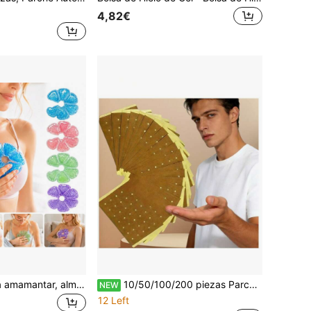
4,82€
Almohadillas para amamantar, almohadillas de gel de enfriamiento/calentamiento para amamantar, suministros esenciales para la lactancia y la recuperación posparto, lactancia materna
10/50/100/200 piezas Parche aliviador del dolor transpirable - Extractos herbales naturales para comodidad muscular y articular
NEW
12 Left