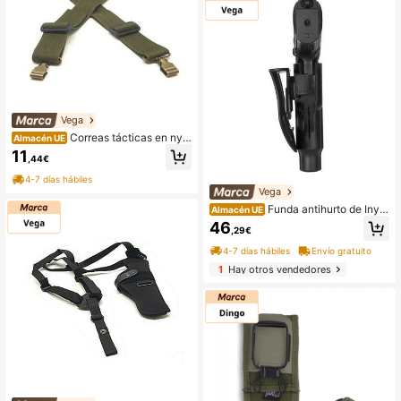
Vega
Correas tácticas en nylo
Almacén UE
n para ametralladoras verde o negr
11
,44€
o Vega Holster 2BR02
4-7 días hábiles
Vega
Funda antihurto de Inye
Almacén UE
cción Shockwave para arma corta
46
,29€
Vega Holster SHWC0070
4-7 días hábiles
Envío gratuito
1
Hay otros vendedores