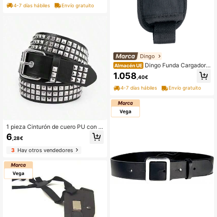
4-7 días hábiles
Envío gratuito
Dingo
Dingo Funda Cargador.
Almacén UE
Verde
1.058
,40€
4-7 días hábiles
Envío gratuito
1 pieza Cinturón de cuero PU con r
emaches estilo punk para hombre,
6
,28€
adecuado para Halloween, verano,
uso diario
3
Hay otros vendedores