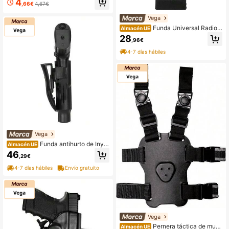
4
unisex
,66€
4,67€
Vega
Funda Universal Radio
Almacén UE
Walkie-Talkie de color negro Vega
28
,96€
Holster 2R03
4-7 días hábiles
Vega
Funda antihurto de Inye
Almacén UE
cción Shockwave para arma corta
46
,29€
Vega Holster SHWC000
4-7 días hábiles
Envío gratuito
Vega
Pernera táctica de musl
Almacén UE