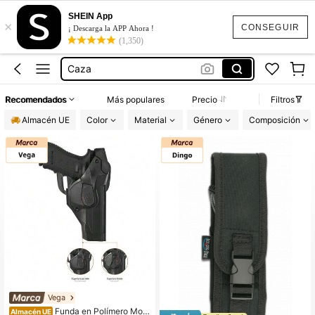
Airsoft
SHEIN App
×
Militar
CONSEGUIR
¡ Descarga la APP Ahora !
(1,350)
Caza
Mira Punto Rojo
Funda Linterna
Recomendados
Más populares
Precio
Filtros
Airsoft
Almacén UE
Color
Material
Género
Composición
Vega
Funda en Polímero Mold
Almacén UE