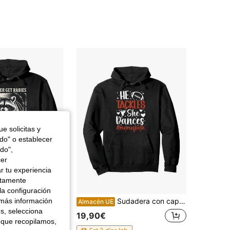
4,66
987
11
4,66
987
11
4,66
987
11
4,66
987
11
e solicitas y
odo" o establecer
do",
cer
r tu experiencia
ctamente
la configuración
n capucha unisex para parejas con diseño de mapache divertido "Rabia, estás en mi lista de favoritos" 2026
Sudadera con capucha para mamá de fútbol y danza - El rol de la mamá que hace malabares y baila, suéter con capucha suave y cálido, ropa de invierno canadiense lavable a máquina para juegos de fútbol y actuaciones de danza
 más información
Almacén UE
es, selecciona
19,90€
 que recopilamos,