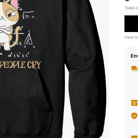
Todos l
Gana h
Env