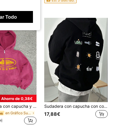
biles
Est 3 días lab.
ar Todo
Ahorro de 0,38€
n gráfico de letras casual para uso diario de hombre, otoño, streetwear
Sudadera con capucha con cordón y estampado de elementos de aventura al aire libre para hombres, de vuelta a la escuela, otoño/invierno, parte superior de manga larga
en Gráfico Sudaderas con cremallera para hombre
os
17,88€
9€