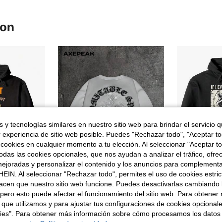
ron
 y tecnologías similares en nuestro sitio web para brindar el servicio qu
r experiencia de sitio web posible. Puedes "Rechazar todo", "Aceptar t
 cookies en cualquier momento a tu elección. Al seleccionar "Aceptar to
das las cookies opcionales, que nos ayudan a analizar el tráfico, ofre
ejoradas y personalizar el contenido y los anuncios para complementa
EIN. Al seleccionar "Rechazar todo", permites el uso de cookies estri
7
acen que nuestro sitio web funcione. Puedes desactivarlas cambiando 
con el lema "Realmente quiero ser un búho", material suave y lavable a máquina, con bolsillo y capucha para fiestas temáticas y uso casual, sudadera con capucha de disfraz de búho divertido para hombres.
Sudadera co
pero esto puede afectar el funcionamiento del sitio web. Para obtener
AXEPEAK
Almacén UE
AXEPEAK Sudadera de hombre con estampado de letras y cruz de strass
NEW
 que utilizamos y para ajustar tus configuraciones de cookies opcional
19,90€
kies". Para obtener más información sobre cómo procesamos los datos
20,99€