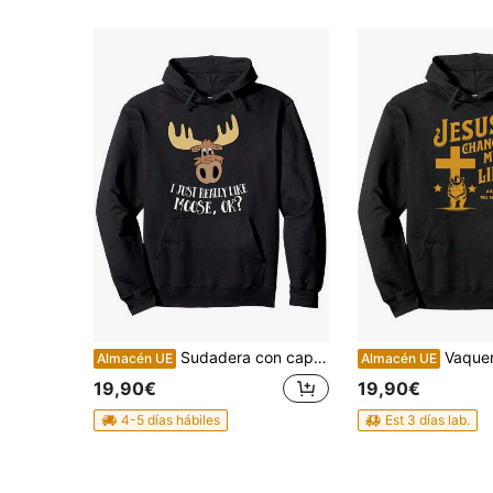
Sudadera con capucha divertida para hombres con diseño de alce, sudadera con capucha, sudadera transpirable de estilo callejero para uso diario y salidas de ocio
Vaquero arrodillado ante la cruz - Jesús occidental ca
Almacén UE
Almacén UE
19,90€
19,90€
4-5 días hábiles
Est 3 días lab.