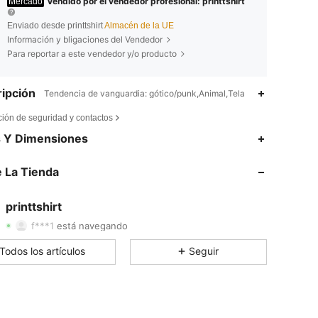
Vendido por el vendedor profesional: printtshirt
Mercado
Enviado desde printtshirt
Almacén de la UE
Información y bligaciones del Vendedor
Para reportar a este vendedor y/o producto
ipción
Tendencia de vanguardia: gótico/punk,Animal,Tela
ción de seguridad y contactos
s Y Dimensiones
4,66
987
11
 La Tienda
4,66
987
11
4,66
987
11
printtshirt
f***1
está navegando
4,66
987
11
Todos los artículos
Seguir
4,66
987
11
4,66
987
11