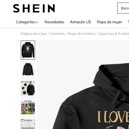
Bikin
Use up 
Categorías
Novedades
Almacén UE
Ropa de mujer
Página principal
Hombres
Ropa de hombre
Capuchas & Sudade
/
/
/