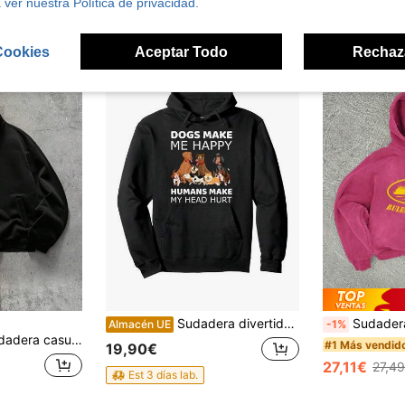
4-5 días há
 ver nuestra Política de privacidad.
Cookies
Aceptar Todo
Rechaz
Sudadera divertida para amantes de los perros - "Los perros me hacen feliz, los humanos me dan dolores de cabeza" Sudadera con capucha unisex casual de punto, adecuada para hombres, tallas S a 2XL, ropa lavable a máquina con motivo de perro.
Sudadera con capucha y cremallera co
Almacén UE
-1%
lla de avión de metal de unicolor para hombre
#1 Más vendid
19,90€
27,11€
27,4
Est 3 días lab.