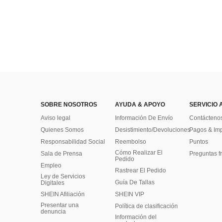
SOBRE NOSOTROS
AYUDA & APOYO
SERVICIO 
Aviso legal
Información De Envío
Contácteno
Quienes Somos
Desistimiento/Devoluciones
Pagos & Im
Responsabilidad Social
Reembolso
Puntos
Cómo Realizar El
Sala de Prensa
Preguntas f
Pedido
Empleo
Rastrear El Pedido
Ley de Servicios
Guía De Tallas
Digitales
SHEIN Afiliación
SHEIN VIP
Presentar una
Política de clasificación
denuncia
​Información del