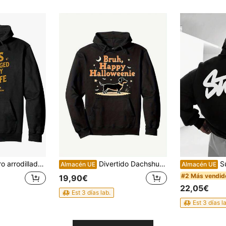
mbió mi vida - Sudadera con capucha de fe - Sudadera con capucha - Para moda casual y elegante
Divertido Dachshund Hoodie de Halloween 2024 | Sudadera unisex 50% 50% 250gsm con gráfico espeluznante de Dachshund y murciélago, tallas S-, ropa casual de todo el año para hombres y mujeres, lavable a máquina, ropa cómoda de otoño e invierno.
Sudadera con capucha oversi
Almacén UE
Almacén UE
#2 Más vendid
19,90€
22,05€
Est 3 días lab.
Est 3 días l