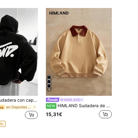
4
ze para hombres con estampado de graffiti en la espalda - Sudadera de streetwear blanca de ajuste holgado y casual con bolsillo; Fuente negra. Suéter urbano para todo el año (sin cierre de cinturón). Suéter de invierno lavable a máquina para hombres
HIMLAND
HIMLAND Sudadera de cuello redondo casual de uso diario con bloques de color para hombre
NEW
en Deportes y actividades al aire libre - Athleisu
os
15,31€
ab.