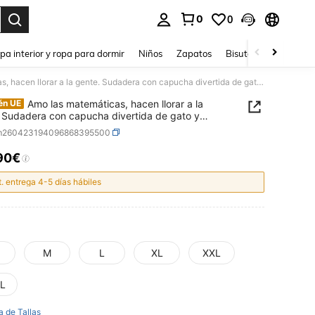
0
0
ar. Press Enter to select.
pa interior y ropa para dormir
Niños
Zapatos
Bisutería Y Accesorio
Amo las matemáticas, hacen llorar a la gente. Sudadera con capucha divertida de gato y matemáticas
Amo las matemáticas, hacen llorar a la
én UE
 Sudadera con capucha divertida de gato y
áticas
m260423194096868395500
90€
ICE AND AVAILABILITY
t. entrega 4-5 días hábiles
M
L
XL
XXL
L
a de Tallas