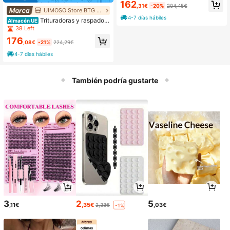
s de hielo
162
,31€
-20%
204,45€
UIMOSO Store BTG EU
4-7 días hábiles
Trituradoras y raspadora
Almacén UE
s de hielo
38 Left
176
,08€
-21%
224,29€
4-7 días hábiles
También podría gustarte
3
2
5
,11€
,35€
,03€
2,38€
-1%