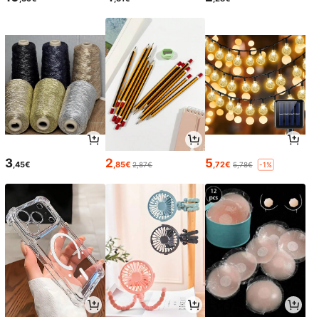
3
2
5
,45€
,85€
,72€
2,87€
5,78€
-1%