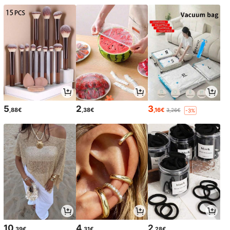
5
2
3
,88€
,38€
,16€
3,26€
-3%
10
4
2
,39€
,31€
,28€