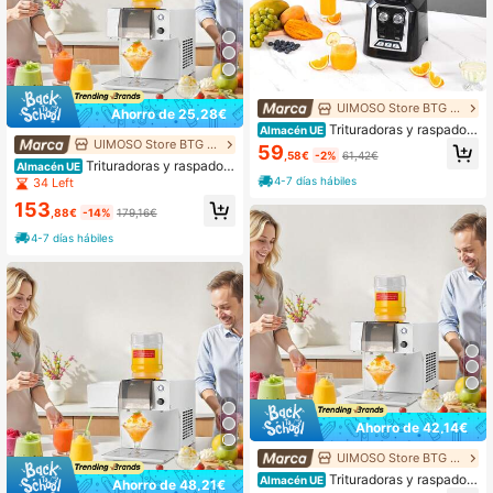
UIMOSO Store BTG EU
Ahorro de 25,28€
Trituradoras y raspadora
Almacén UE
UIMOSO Store BTG EU
s de hielo
59
,58€
-2%
61,42€
Trituradoras y raspadora
Almacén UE
s de hielo
4-7 días hábiles
34 Left
153
,88€
-14%
179,16€
4-7 días hábiles
Ahorro de 42,14€
UIMOSO Store BTG EU
Trituradoras y raspadora
Almacén UE
Ahorro de 48,21€