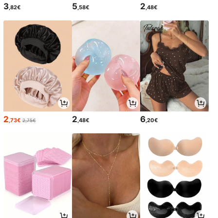
3
5
2
,82€
,58€
,48€
2
2
6
,73€
,48€
,20€
2,75€