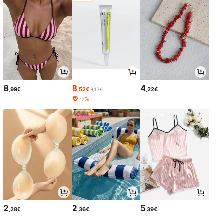
8
8
4
,99€
,52€
,22€
9,17€
-7%
2
2
5
,28€
,36€
,39€