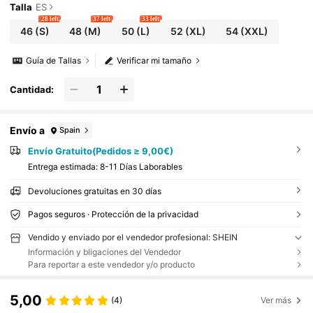
Talla
ES
28 left
37 left
33 left
46
(S)
48
(M)
50
(L)
52
(XL)
54
(XXL)
Guía de Tallas
Verificar mi tamaño
Cantidad:
Envío a
Spain
Envío Gratuito(Pedidos ≥ 9,00€)
Entrega estimada:
8-11 Días Laborables
Devoluciones gratuitas en 30 días
Pagos seguros · Protección de la privacidad
Vendido y enviado por el vendedor profesional: SHEIN
Información y bligaciones del Vendedor
Para reportar a este vendedor y/o producto
5,00
(4)
Ver más