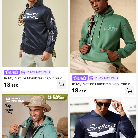
In My Nature
In My Nature Hombres Capucha co
In My Nature
n letra & con estampado de dragón
13
In My Nature Hombres Capucha co
,99€
exterior
n bordado de letra con cordón
18
,89€