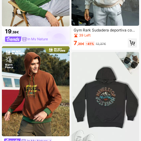
Gym Rark Sudadera deportiva con
19
,59€
bolsillo canguro y hombros caídos c
39 Left
on efecto tie-dye para hombres
In My Nature
7
,20€
-41%
12,37€