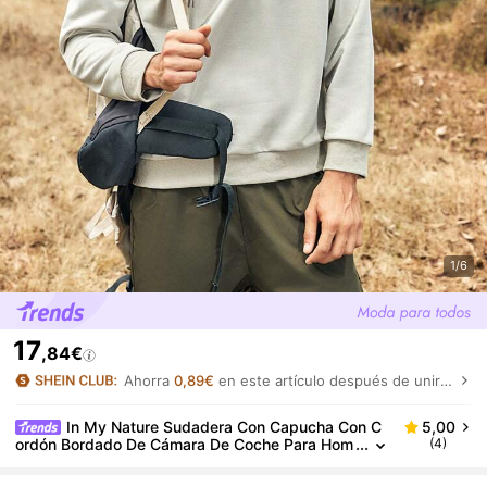
1/6
17
,84€
Ahorra
0,89€
en este artículo después de unirte.
In My Nature Sudadera Con Capucha Con C
5,00
ordón Bordado De Cámara De Coche Para Hom
(4)
bre Al Aire Libre