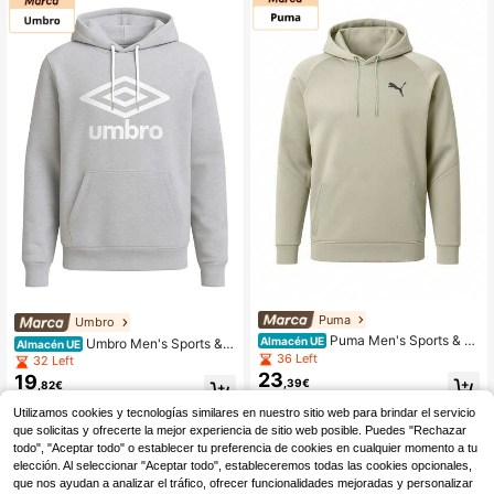
Puma
Umbro
Puma Men's Sports & O
Almacén UE
Umbro Men's Sports & O
Almacén UE
utdoor Hoodies Soft Versatile Warm
utdoor Hoodies Durable Fleece-Lin
36 Left
32 Left
Weekend Sports Commuting Beige
ed Stretchy Weekend Sports Comm
23
19
,39€
,82€
671102-68
uting Grey 65097U-263
RRP: 75,00€
RRP: 69,95€
Utilizamos cookies y tecnologías similares en nuestro sitio web para brindar el servicio
que solicitas y ofrecerte la mejor experiencia de sitio web posible. Puedes "Rechazar
todo", "Aceptar todo" o establecer tu preferencia de cookies en cualquier momento a tu
elección. Al seleccionar "Aceptar todo", estableceremos todas las cookies opcionales,
que nos ayudan a analizar el tráfico, ofrecer funcionalidades mejoradas y personalizar