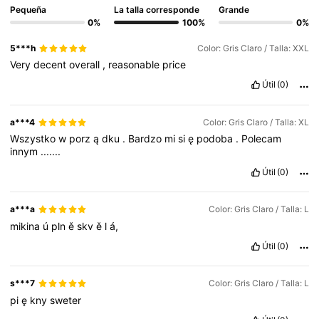
Pequeña
La talla corresponde
Grande
0%
100%
0%
5***h
Color: Gris Claro / Talla: XXL
Very
decent
overall
,
reasonable
price
Útil
(0)
a***4
Color: Gris Claro / Talla: XL
Wszystko
w
porz
ą
dku
.
Bardzo
mi
si
ę
podoba
.
Polecam
innym
.......
Útil
(0)
a***a
Color: Gris Claro / Talla: L
mikina
ú
pln
ě
skv
ě
l
á,
Útil
(0)
s***7
Color: Gris Claro / Talla: L
pi
ę
kny
sweter