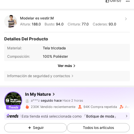
Útil
(0)
Modelar es vestir:
M
Altura:
188.0
Busto:
94.0
Cintura:
77.0
Caderas:
93.0
Detalles Del Producto
Material:
Tela tricotada
Composición:
100% Poliéster
Ver más
Información de seguridad y contactos
218K Seguidores
4,81
In My Nature
a***z
seguido hace
Hace 2 horas
4***4
está navegando
218K Seguidores
4,81
230K Vendido recientemente
94K Compra repetida
Aumen
Esta tienda está seleccionada como
「Botique de moda」
218K Seguidores
4,81
Seguir
Todos los artículos