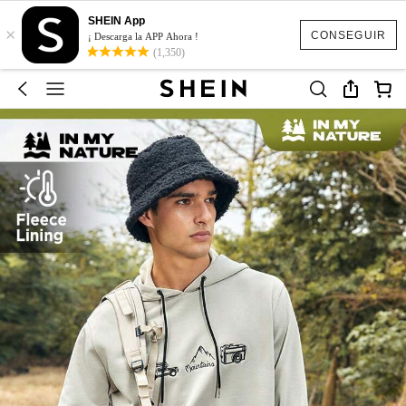
SHEIN App
×
CONSEGUIR
¡ Descarga la APP Ahora !
(1,350)