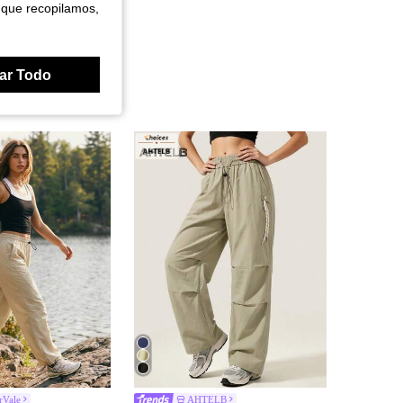
 que recopilamos,
ar Todo
rVale
AHTELB