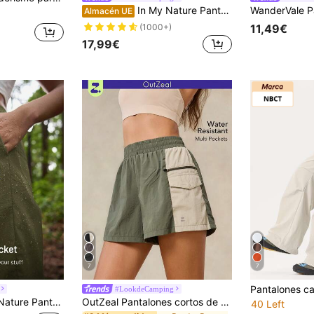
In My Nature Pantalones de cargo con cordón para mujer para actividades al aire libre, minimalistas y de moda, apropiados para senderismo de verano
Almacén UE
11,49€
(1000+)
17,99€
7
7
#LookdeCamping
ujer con estampado de letras, impermeables y con bolsillos para uso al aire libre
OutZeal Pantalones cortos de mujer para exteriores, de verano, para senderismo y camping, resistentes al agua, ligeros, con diseño de bloqueo de color
40 Left