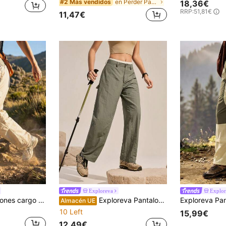
en Perder Pantalones cortos para mujer para exteri
#2 Más vendidos
18,36€
RRP:
51,81€
11,47€
Exploreva
Explor
WanderVale Pantalones cargo casuales versátiles de uso diario para mujer, color liso, con cintura de cordón ajustable, para exteriores
Exploreva Pantalones de senderismo con bolsillos de unicolor para mujer, estilo deportivo casual
Almacén UE
10 Left
15,99€
12,49€