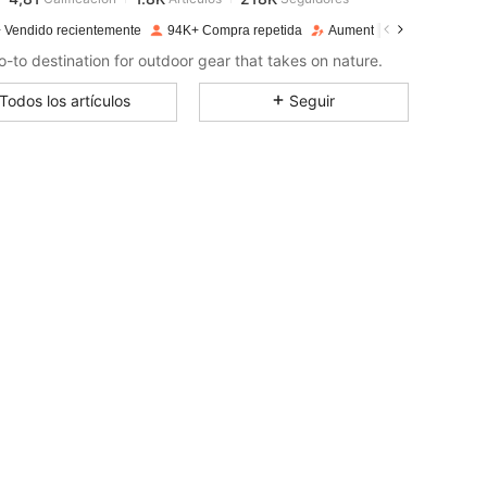
a***o
pagado
Hace 1 día
 Vendido recientemente
94K+ Compra repetida
Aumento de seguidores 1
4,81
1.8K
218K
o-to destination for outdoor gear that takes on nature.
Todos los artículos
Seguir
4,81
1.8K
218K
4,81
1.8K
218K
4,81
1.8K
218K
4,81
1.8K
218K
4,81
1.8K
218K
4,81
1.8K
218K