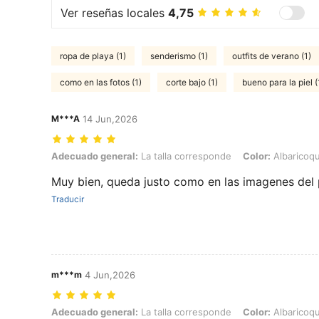
Ver reseñas locales
4,75
ropa de playa (1)
senderismo (1)
outfits de verano (1)
como en las fotos (1)
corte bajo (1)
bueno para la piel (
M***A
14 Jun,2026
Adecuado general: La talla corresponde, Color: Albaricoque, Talla: L
Adecuado general:
La talla corresponde
Color:
Albaricoq
Muy bien, queda justo como en las imagenes del
Traducir
m***m
4 Jun,2026
Adecuado general: La talla corresponde, Color: Albaricoque, Talla: 
Adecuado general:
La talla corresponde
Color:
Albaricoq