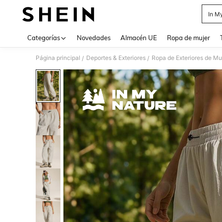
In M
Use up 
Categorías
Novedades
Almacén UE
Ropa de mujer
Página principal
Deportes & Exteriores
Ropa de Exteriores de Mu
/
/