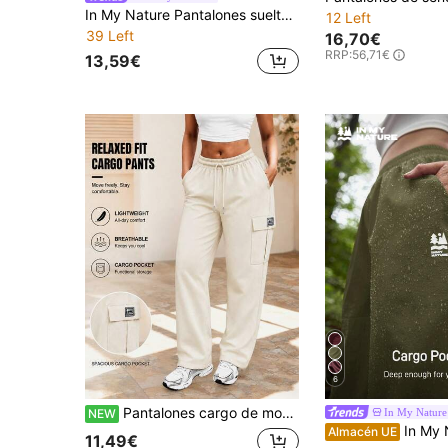
In My Nature Pantalones sueltos de estilo cargo de unicolor para mujer
12 Left
39 Left
16,70€
RRP:
56,71€
13,59€
6
Pantalones cargo de moda gorpcore para mujer, pantalones largos casuales para mujer, corte holgado, cintura elástica con cordón, pantalones largos prácticos con bolsillos con solapa, adecuados para uso diario, calle, desplazamientos, actividades al aire libre, playa, vacaciones
In My Nature
NEW
In My Nature Pantalones largos holgados para m
Almacén UE
11,49€