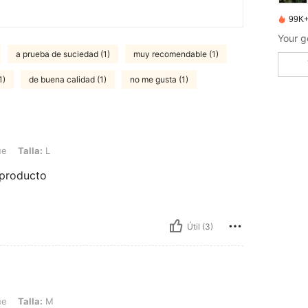
99K+
Your g
a prueba de suciedad (1)
muy recomendable (1)
1)
de buena calidad (1)
no me gusta (1)
ue
Talla:
L
 producto
Útil (3)
M
ue
Talla:
M