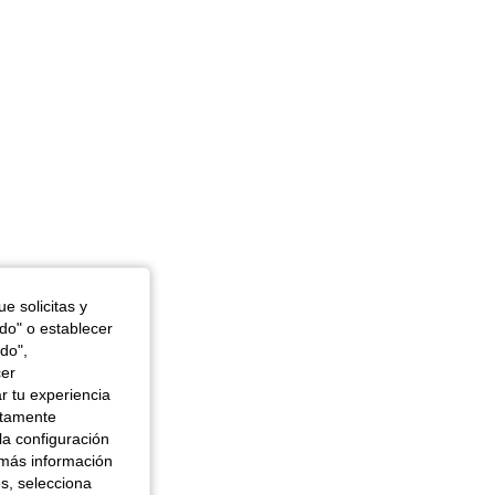
1 in, Color: Albaricoque, Talla: M
e solicitas y
odo" o establecer
do",
cer
r tu experiencia
ctamente
la configuración
 más información
es, selecciona