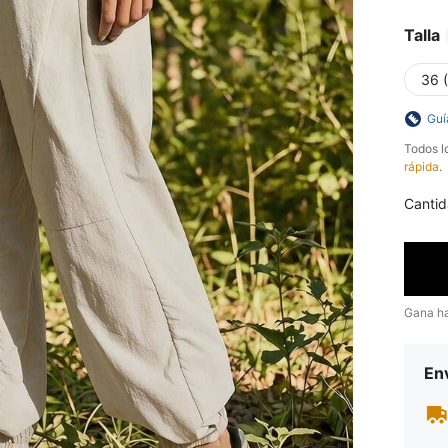
Talla
36 
Guí
Todos l
rápida
.
Cantid
Gana h
Env