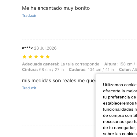
Me ha encantado muy bonito
Traducir
a***v
28 Jul,2026
Adecuado general: La talla corresponde, Altura: 158 cm / 62 in, Peso:
Adecuado general:
La talla corresponde
Altura:
158 cm / 
Cintura:
68 cm / 27 in
Caderas:
104 cm / 41 in
Color:
Al
mis medidas son reales me quedan perfectos
Utilizamos cookies
Traducir
ofrecerte la mejo
tu preferencia de
estableceremos to
funcionalidades m
de compra con SH
necesarias que h
de tu navegador, 
Ver Más Re
sobre las cookies