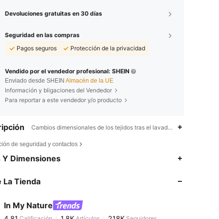
Devoluciones gratuitas en 30 días
Seguridad en las compras
Pagos seguros
Protección de la privacidad
Vendido por el vendedor profesional: SHEIN
Enviado desde SHEIN
Almacén de la UE
Información y bligaciones del Vendedor
Para reportar a este vendedor y/o producto
ipción
Cambios dimensionales de los tejidos tras el lavado doméstico,100% 
ción de seguridad y contactos
4,81
1.8K
218K
s Y Dimensiones
 La Tienda
4,81
1.8K
218K
In My Nature
4,81
1.8K
218K
Calificación
Artículos
Seguidores