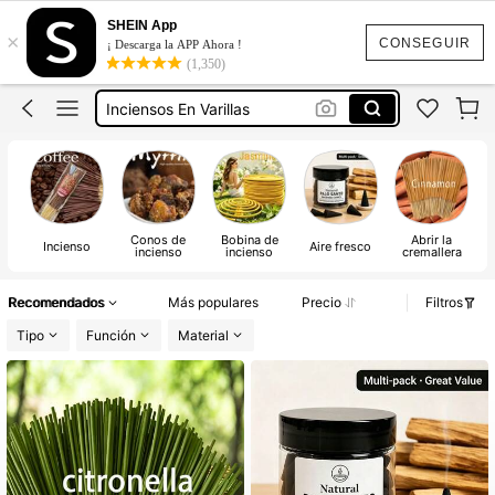
Incienso
SHEIN App
×
Palo Santo
CONSEGUIR
¡ Descarga la APP Ahora !
(1,350)
Inciensos En Varillas
Vengalas De Chispas Paquete
Bengalas Boda
Incienso
Conos de
Bobina de
Abrir la
Incienso
Aire fresco
incienso
incienso
cremallera
Recomendados
Más populares
Precio
Filtros
Tipo
Función
Material