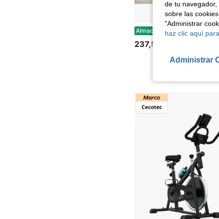
de tu navegador, 
sobre las cookies
"Administrar coo
Una bicicleta de interior estable, de diseño triangular, con transmisión por cadena silenciosa, máquina de fitness fija 
Almacén UE
haz clic aquí para
237,58€
Administrar 