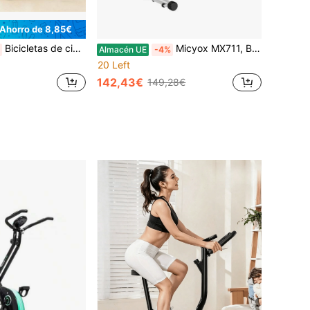
Ahorro de 8,85€
Bicicletas de ciclismo indoor
Micyox MX711, Bicicleta estática, Bicicleta estática plegable magnética para interiores con sillín extra grande, 16 niveles de resistencia, pantalla, sensor de frecuencia cardíaca, equipo de entrenamiento que ahorra espacio
Almacén UE
-4%
20 Left
142,43€
149,28€