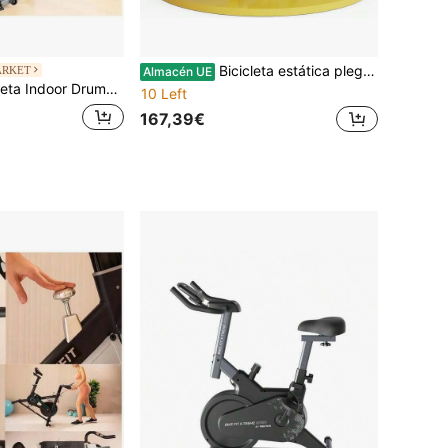
Bicicleta estática plegable de hasta 150 kg, extra silenciosa y estable, ergómetro con 16 niveles de resistencia magnética, sillín cómodo, bicicleta de fitness, bicicleta X-bike para uso doméstico.
ARKET
Almacén UE
Fit 24000: Entrenamiento Dinámico con App y Pulsómetro de Cecotec
10 Left
167,39€