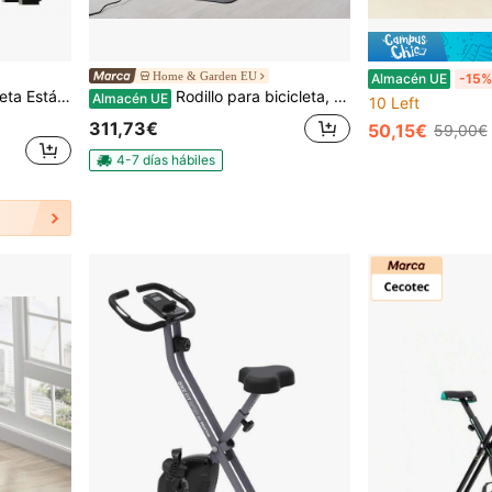
Home & Garden EU
Almacén UE
-15%
vos, Pulsómetro, Resistencia por Fricción, Sillín y Manillar Ajustables
Rodillo para bicicleta, 1-13 niveles, ruedas de 26-29 pulgadas y 700C, soporte inteligente para bicicleta estática para ejercicio en interiores con bloque elevador de rueda delantera, apto para bicicletas de carretera y de montaña, compatible con la aplicación Zwift
Almacén UE
10 Left
311,73€
50,15€
59,00€
4-7 días hábiles