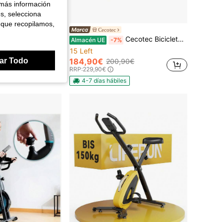
 más información
es, selecciona
 que recopilamos,
ARKET
Cecotec
it 4000: Entrenamiento Personalizado con Resistencia Magnética de Cecotec
Cecotec Bicicleta Estática Drumfit CrossFit 2000 Eolo con Resistencia al Aire y Pedaleo Bidireccional | Ventilador de 42cm y Sillín Ajustable | Pantalla LCD con Soporte para Dispositivos | Entrenamiento Full Body y Ejercicio Aeróbico Sin Impacto | Ruedas de Transporte y Tamaño Compacto para Uso Diario
Almacén UE
-7%
15 Left
ar Todo
184,90€
200,90€
RRP:
229,90€
4-7 días hábiles