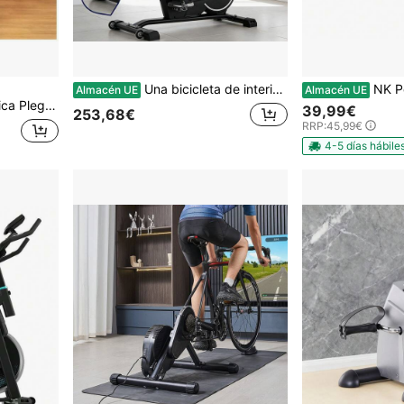
Una bicicleta de interior con asiento ajustable, un dispositivo de fitness silencioso para el hogar con accesorio para tableta, trípode tipo I estable y cómoda función móvil, sin batería, sin pantalla.
NK Pedales Estáticos, Ejercitad
Almacén UE
Almacén UE
y Tecnología en Casa de Cecotec
39,99€
253,68€
RRP:
45,99€
4-5 días hábile