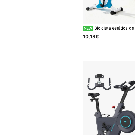
Bicicleta estática de ejercicio, resistencia ajustable & asiento cómodo, bicicleta de ciclismo plegable para interiores, bicicleta de spinning compacta y silenciosa para entrenamiento en casa
NEW
10,18€