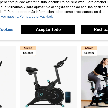
pero esto puede afectar el funcionamiento del sitio web. Para obtener
 que utilizamos y para ajustar tus configuraciones de cookies opcional
kies". Para obtener más información sobre cómo procesamos los datos
de tamaño familiar, sillín ajustable y ruedas fáciles de mover.
MERKI MARKET
MERKI M
 ver nuestra Política de privacidad.
Bicicleta Estática Plegable DrumFit X-Bike 3000 Neo Pro: Entrenamiento Completo en Casa de Cecotec
Bicicleta Indoor Drumf
Almacén UE
Almacén UE
133,39€
144,10€
Cookies
Aceptar Todo
Rechaz