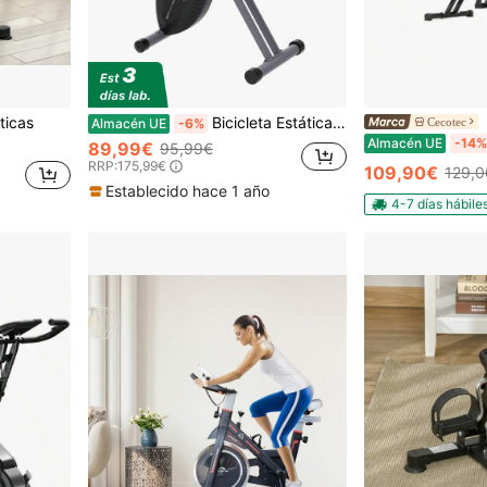
ticas
Bicicleta Estática Plegable Bike Fit, Bicicleta de ejercicio Fitness, Resistencia magnética 1,5 kg, Pulsómetro, 8 niveles, Ruedas de transporte, Manillar y Sillín Regulable, Soporte móvil ✅ Entrega 24/48h
Cecotec
Almacén UE
-6%
Almacén UE
-14%
89,99€
95,99€
RRP:
175,99€
109,90€
129,0
Establecido hace 1 año
4-7 días hábile