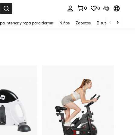
0
0
ar. Press Enter to select.
pa interior y ropa para dormir
Niños
Zapatos
Bisutería Y Accesorio