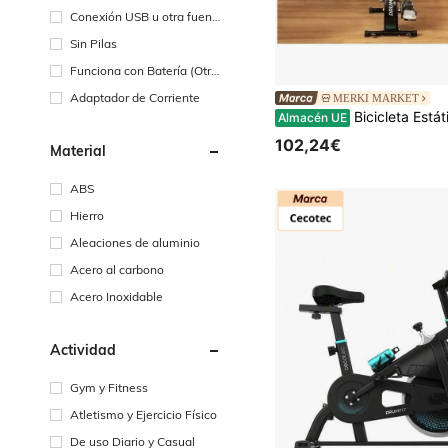
Conexión USB u otra fuent
e de alimentación de CC
Sin Pilas
Funciona con Batería (Otra
s Baterías)
Adaptador de Corriente
MERKI MARKET
Bicicleta Estática Plegable DrumFit X-Bike Neo: Confort 
Almacén UE
102,24€
Material
ABS
Hierro
Aleaciones de aluminio
Acero al carbono
Acero Inoxidable
Actividad
Gym y Fitness
Atletismo y Ejercicio Físico
De uso Diario y Casual