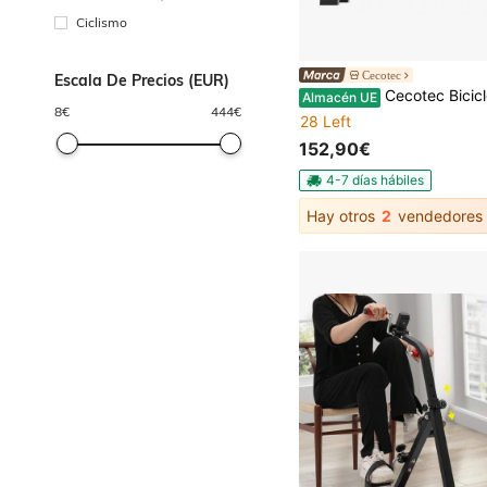
Ciclismo
Cecotec
Escala De Precios (EUR)
Cecotec Bicicleta Estática Indoor Compacta con Volante Inercia 10Kg DrumFit Indoor 10000 Race. Pantalla LCD, Soporte Dispositi
Almacén UE
8
€
444
€
28 Left
152,90€
4-7 días hábiles
Hay otros
2
vendedores