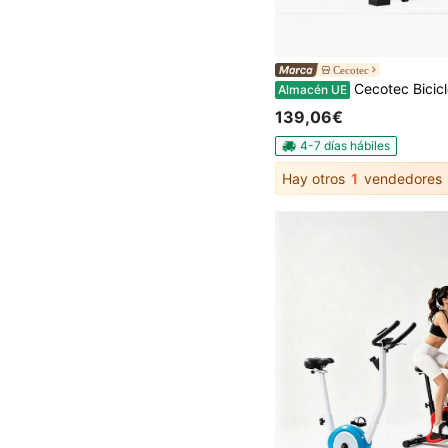
Cecotec
Cecotec Bicicleta indoor DrumFit Indoor 6000 Forcis Ctec Bicicleta indoor con volante de inercia de 6 kg, resistencia manual, monitor LCD, soporte de dispositivos, botella y portabotellas Be
Almacén UE
139,06€
4-7 días hábiles
Hay otros
1
vendedores