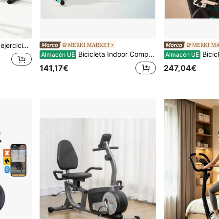
, equipo de entrenamiento cardiovascular para adultos principiantes
MERKI MARKET
MERKI M
Bicicleta Indoor Compacta DrumFit 6000: Entrenamiento Fluido en Espacios Reducidos de Cecotec
Bicicleta Indoor DrumF
Almacén UE
Almacén UE
141,17€
247,04€