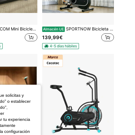
io Pedales Estáticos con Altura y Longitud Ajustables Pantalla LCD Máquina Pedalear de Manos y Piernas 33-43x40x24,5-34,5 cm Negro
SPORTNOW Bicicleta Estática Bicicleta de Fitness con Resistencia Ajustable en 8 Niveles Pantalla LCD Volante Silencioso y Soporte para Botella Carga 150 kg para Entrenamiento en Hogar Gimnasio Negro
Almacén UE
139,99€
s
4-5 días hábiles
e solicitas y
odo" o establecer
do",
cer
r tu experiencia
ctamente
la configuración