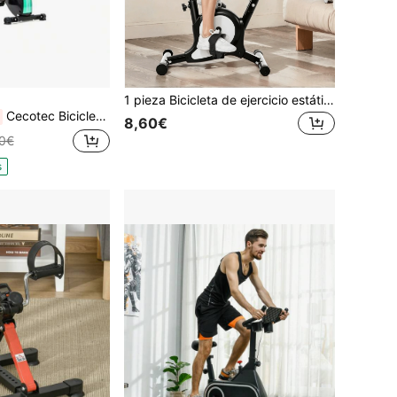
1 pieza Bicicleta de ejercicio estática para interiores, asiento ajustable y dispositivo de resistencia, diseño de pedal antideslizante, resistente y duradero, bicicleta de fitness para interiores, adecuada para entusiastas del fitness y principiantes de deportes, adecuada para entrenamiento aeróbico y ejercicio en casa
Cecotec Bicicleta Estática Plegable con Volante de Inercia de 2,5 Kg X-Bike. Sistema Silence Fit, Ergonómica, Manillar y Sillín Regulable, Pulsómetro, Pantalla LCD, Ruedas, Peso máximo 100 Kg
8,60€
0€
s