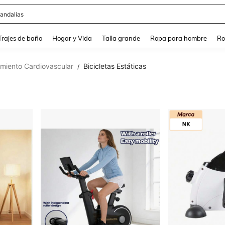
ops
and down arrow keys to navigate search Búsqueda Reciente and Buscar y Encontr
Trajes de baño
Hogar y Vida
Talla grande
Ropa para hombre
Ro
miento Cardiovascular
Bicicletas Estáticas
/