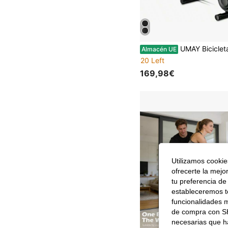
UMAY Bicicletas de cic
Almacén UE
20 Left
169,98€
Utilizamos cookies
ofrecerte la mejo
tu preferencia de
estableceremos to
funcionalidades m
de compra con SH
necesarias que h