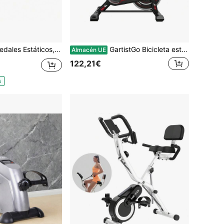
or de Pedal para Entrenamiento de Brazos y Piernas, Niveles de Resistencia Regulables, Pantalla LCD
GartistGo Bicicleta estática con volante de inercia de 6 kg u 8 kg, sillín y manillar ajustables, pantalla LCD y transmisión por correa silenciosa
Almacén UE
122,21€
s