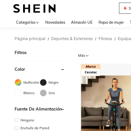
T
Use up 
Categorías
Novedades
Almacén UE
Ropa de mujer
Página principal
Deportes & Exteriores
Fitness
Equipa
/
/
/
Filtros
Más
Color
Multicolor
Negro
Blanco
Gris
Fuente De Alimentación
Ninguno
Enchufe de Pared