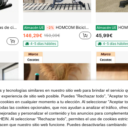
lismo indoor
HOMCOM Bicicleta Estática Resistencia Ajustable Bicicleta Fitness Ciclo Indoor con Volante Inercia 8 kg Pantalla LCD con Pulsómetro Sillín y Manillar Ajustables Soporte para Tableta 103x48x115 cm
HOMCOM Mini Bicicleta Estática de Ejercic
Almacén UE
-2%
Almacén UE
146,29€
45,99€
150,09€
4-5 días hábiles
4-5 días hábile
 y tecnologías similares en nuestro sitio web para brindar el servicio qu
r experiencia de sitio web posible. Puedes "Rechazar todo", "Aceptar t
 cookies en cualquier momento a tu elección. Al seleccionar "Aceptar to
das las cookies opcionales, que nos ayudan a analizar el tráfico, ofre
ejoradas y personalizar el contenido y los anuncios para complementa
EIN. Al seleccionar "Rechazar todo", permites el uso de cookies estri
acen que nuestro sitio web funcione. Puedes desactivarlas cambiando 