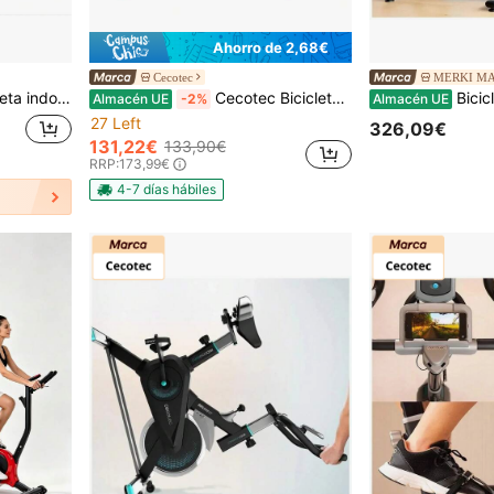
Ahorro de 2,68€
Cecotec
MERKI M
ltRide: transmisión fluida por correa. ComfortFit: diseño cómodo y ergonómico. Volante de inercia de 6 kg.
Cecotec Bicicleta Estática Drumfit Indoor 4000 Magnetic Connected, Pedaleo Suave con MagnetSystem, Volante de Inercia 4Kg para Entrenamientos Intensos, Compatible con App Kinomap para Rutas y Competencias, Soporte de Dispositivos y Diseño Elegante, Fácil de Transportar, Peso Máx. Usuario 120kg
Bicicleta Indoor Drum
Almacén UE
-2%
Almacén UE
27 Left
326,09€
131,22€
133,90€
RRP:
173,99€
4-7 días hábiles