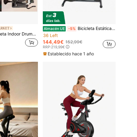
Bicicleta Estática Bike Fit Xtreme para cardio y fitness, Bicicleta de Spinning con Resistencia 6 kg, 7 niveles, Pulsómetro y Pantalla LED, Soporte para dispositivos ✅ Entrega 24/48h
ARKET
Almacén UE
-5%
it 13000 Delfos: Entrenamiento Silencioso y Personalizado de Cecotec
36 Left
144,49€
152,99€
RRP:
219,99€
Establecido hace 1 año