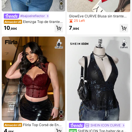
5
GlowEve CURVE Blusa sin tirantes
#bajoelreflector
de talla grande con volantes, estilo
25 Left
Elenzga Top de tirantes
Almacén UE
vintage francés, sexy, elegante y ro
minimalista y sexy de PU elástico p
10
7
mántica para citas en la playa
,99€
,99€
ara mujer de talla grande, color rojo
Angola, sin cubrir el abdomen
Flirla Top Corsé de Enca
SHEIN ICON CURVE
Almacén UE
je Calado para Mujer Talla Grande
4
SHEIN ICON Top halter de enc
NEW
,55€