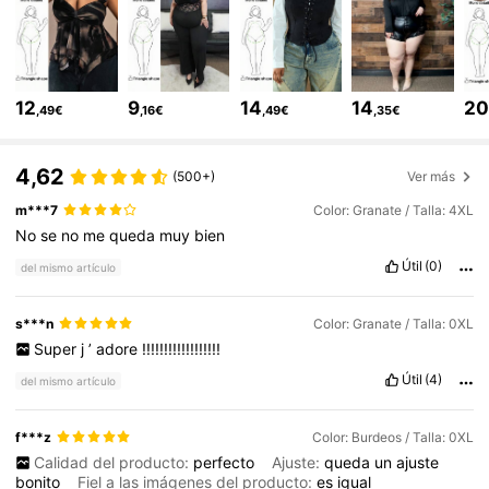
33K Seguidores
4,66
12
9
14
14
2
,49€
,16€
,49€
,35€
33K Seguidores
4,66
4,62
(500+)
Ver más
m***7
Color: Granate / Talla: 4XL
33K Seguidores
4,66
No
se
no
me
queda
muy
bien
Útil
(0)
del mismo artículo
33K Seguidores
4,66
s***n
Color: Granate / Talla: 0XL
Super
j
’
adore
!!!!!!!!!!!!!!!!!!
33K Seguidores
4,66
Útil
(4)
del mismo artículo
33K Seguidores
4,66
f***z
Color: Burdeos / Talla: 0XL
Calidad del producto:
perfecto
Ajuste:
queda
un
ajuste
bonito
Fiel a las imágenes del producto:
es
igual