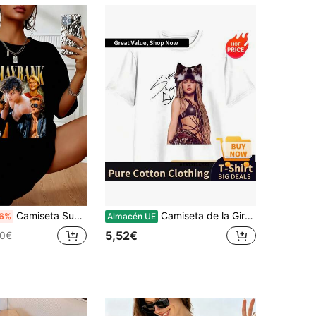
Camiseta Super Fresh New Arrivals JJ Maybank, Homenaje a los 90s Camiseta de Fan de JJ Maybank Cómoda Color, Camiseta de Personaje de Película Y2K, Regalo para Mujeres y Hombres
Camiseta de la Gira de 2026, Camisetas de Verano 100% para Hombres, Camiseta Casual, Camisetas de Manga Corta para la Calle
6%
Almacén UE
5,52€
00€