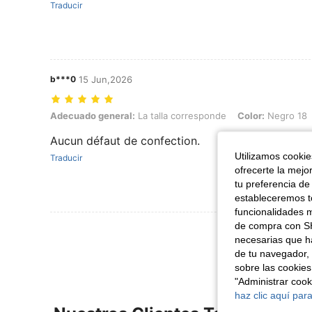
Traducir
b***0
15 Jun,2026
Adecuado general: La talla corresponde, Color: Negro 18, Talla: XX
Adecuado general:
La talla corresponde
Color:
Negro 18
Aucun défaut de confection.
Utilizamos cookies
Traducir
ofrecerte la mejo
tu preferencia de
estableceremos to
funcionalidades m
de compra con SH
Ver Más Re
necesarias que h
de tu navegador, 
sobre las cookies
"Administrar coo
haz clic aquí para