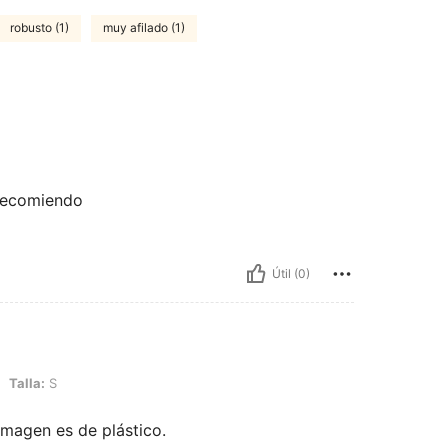
robusto (1)
muy afilado (1)
 recomiendo
Útil (0)
Talla:
S
imagen es de plástico.