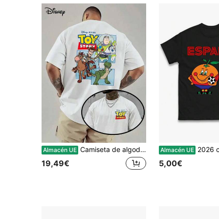
Camiseta de algodón con estampado de la serie Disney y Toy Story: divertido estampado de Woody y Buzz Lightyear, camiseta informal de cuello redondo, diseño estampado a doble cara, ideal para los fans de Disney y para el tiempo libre, camisetas para el día a día con estampados interesantes y un estilo cómodo.
2026 camicette estive donna 2026 camicette estive donna Spain 82 Naranjito T Shirt, Spain 82 
Almacén UE
Almacén UE
19,49€
5,00€