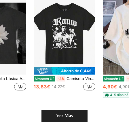
Ahorro de 0,44€
ásica Ariana Petal
Camiseta Vintage Retro de Rauw Alejandro _ Regalo para Fans de Rauw Alejandro _ Camiseta de Rauw
Almacén UE
-3%
Almacén UE
-
13,83€
4,60€
14,27€
4,90
4-5 días há
Ver Más