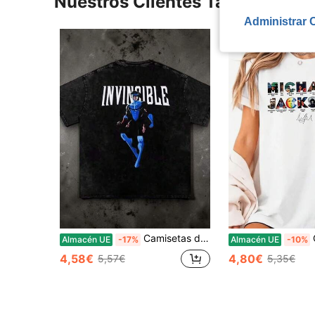
Nuestros Clientes También Vie
Administrar 
Camisetas de mujer
Cami
Almacén UE
-17%
Almacén UE
-10%
4,58€
4,80€
5,57€
5,35€