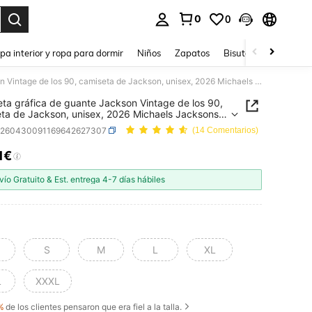
0
0
ar. Press Enter to select.
pa interior y ropa para dormir
Niños
Zapatos
Bisutería Y Accesorio
Camiseta gráfica de guante Jackson Vintage de los 90, camiseta de Jackson, unisex, 2026 Michaels Jacksons King Of Pop Rap Style camiseta Crew S 3Xl Heart & Slogan Bodybuilding Top Boyfriend
ta gráfica de guante Jackson Vintage de los 90,
ta de Jackson, unisex, 2026 Michaels Jacksons
f Pop Rap Style camiseta Crew S 3Xl Heart &
z260430091169642627307
(14 Comentarios)
 Bodybuilding Top Boyfriend
11€
ICE AND AVAILABILITY
vío Gratuito & Est. entrega 4-7 días hábiles
S
M
L
XL
L
XXXL
%
de los clientes pensaron que era fiel a la talla.