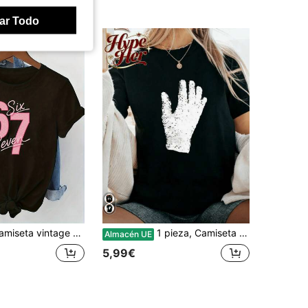
ar Todo
de moda con estampado digital n.º 67, top informal de manga corta con letras rosas, camiseta negra de cuello redondo de moda para mujer, tops de verano.
1 pieza, Camiseta retro Y2K HypeHer Bestseller 2026, Camiseta estampada Jackson de verano para mujer, Estilo casual de vacaciones, Corte holgado, Camiseta multifuncional de manga corta con c
Almacén UE
5,99€