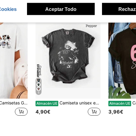
ron
Cookies
Aceptar Todo
Rechaz
6
setas Gráficas Streetwear para Salir, Camiseta Holgada de , Camiseta Rey del Pop, Camiseta con la Portada del Álbum de 100% Algodón
Camiseta unisex estilo vintage de los 90 de , camiseta , regalo para fans de Michael, camiseta gráfica del Rey del Pop, Jackson Fasoft, camisetas de gimnasio par
Camiseta vintage 
Almacén UE
Almacén UE
4,90€
3,96€