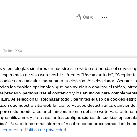
Útil (0)
XL
Talla:
XXXL
 y tecnologías similares en nuestro sitio web para brindar el servicio qu
r experiencia de sitio web posible. Puedes "Rechazar todo", "Aceptar t
 cookies en cualquier momento a tu elección. Al seleccionar "Aceptar to
Útil (0)
das las cookies opcionales, que nos ayudan a analizar el tráfico, ofre
ejoradas y personalizar el contenido y los anuncios para complementa
EIN. Al seleccionar "Rechazar todo", permites el uso de cookies estri
señas
acen que nuestro sitio web funcione. Puedes desactivarlas cambiando 
pero esto puede afectar el funcionamiento del sitio web. Para obtener
 que utilizamos y para ajustar tus configuraciones de cookies opcional
kies". Para obtener más información sobre cómo procesamos los datos
 ver nuestra Política de privacidad.