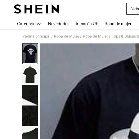
Bikin
Use up 
Categorías
Novedades
Almacén UE
Ropa de mujer
Página principal
Ropa de Mujer
Ropa de Mujer
Tops & Blusas 
/
/
/