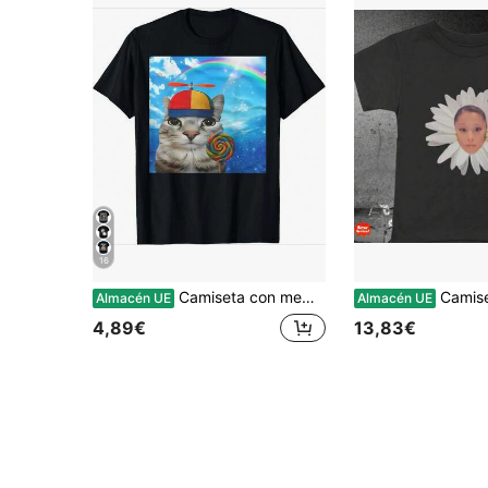
16
Camiseta con meme de gato, diseño abstracto y humorístico, corte holgado para mujer, cuello redondo, manga corta, casual, básica para el día a día, atuendo diario para mujer, regalo perfecto
Camiseta b
Almacén UE
Almacén UE
4,89€
13,83€