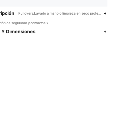
ipción
Pullovers,Lavado a mano o limpieza en seco profesional,Figuras,Ani
ción de seguridad y contactos
s Y Dimensiones