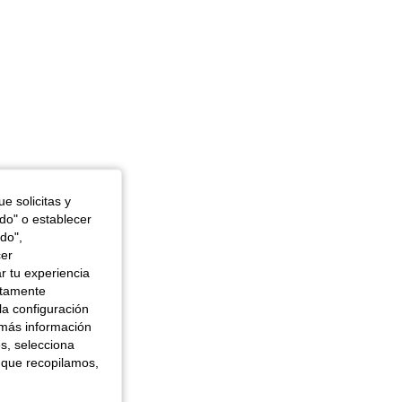
e solicitas y
odo" o establecer
do",
cer
r tu experiencia
ctamente
la configuración
 más información
es, selecciona
 que recopilamos,