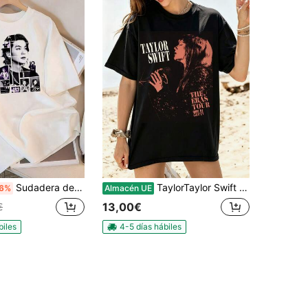
Sudadera de cuello redondo Min Yoongi - Camiseta con estampado de collage fotográfico de Agust D, Camiseta estilo vintage para mujer, Camisetas festivas de verano para mujer.
TaylorTaylor Swift The Eras Tour 2023-2024 Camiseta 100% Algodón mujer verano tee pop concierto retrato granulado rosa naranja vintage tipografía retro estrellas desgastadas
6%
Almacén UE
13,00€
€
biles
4-5 días hábiles