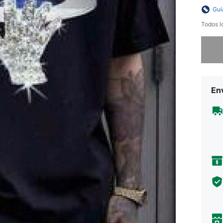
Guí
Todos l
Lo sent
Env