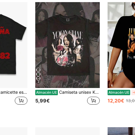
4
Football World Cup Tee, Retro Football Fan blusa donna estiva y2k outfit concert coordinati estivi donna blusa donna estiva y2k outfit concert coordinati estivi donna
Camiseta unisex Katseye Beau Chaos Tour, Camiseta Katseye Merch, Camiseta Katseye Gnarly, Camiseta Gabriela, 100% Algodón, Camisetas de verano, Camiseta estampada, Y2k, Camisetas para hombre, Ropa de fiesta, Camiseta de algodón Brasil Colombia 26zeh hombre algodón hombre bluzka y2k
Almacén UE
Almacén UE
-
5,99€
12,20€
13,