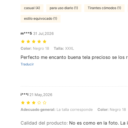
casual (4)
para uso diario (1)
Tirantes cómodos (1)
estilo equivocado (1)
m***5
31 Jul,2026
Color: Negro 18, Talla: XXXL
Color:
Negro 18
Talla:
XXXL
Perfecto me encanto buena tela precioso se los
Traducir
i***l
21 May,2026
Adecuado general: La talla corresponde, Color: Negro 18, Talla: S
Adecuado general:
La talla corresponde
Color:
Negro 18
Calidad del producto
:
No es como en la foto. La 