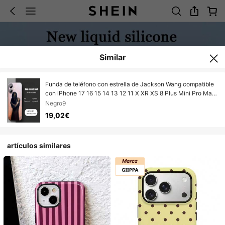
Similar
Funda de teléfono con estrella de Jackson Wang compatible
con iPhone 17 16 15 14 13 12 11 X XR XS 8 Plus Mini Pro Max,
funda suave y resistente a los golpes de color negro
Negro9
19,02€
artículos similares