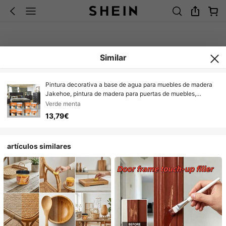
Similar
Pintura decorativa a base de agua para muebles de madera
Jakehoe, pintura de madera para puertas de muebles,
renovación de puertas y ventanas, cambio de color, pintura
Verde menta
de madera a base de agua de colores
13,79€
artículos similares