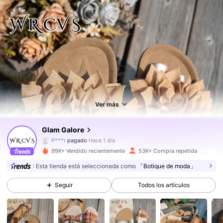
50K Seguidores
4,86
Ver más
Glam Galore
50K Seguidores
4,86
P***r
pagado
Hace 1 día
99K+ Vendido recientemente
53K+ Compra repetida
50K Seguidores
4,86
Esta tienda está seleccionada como
「Botique de moda」
Seguir
Todos los artículos
50K Seguidores
4,86