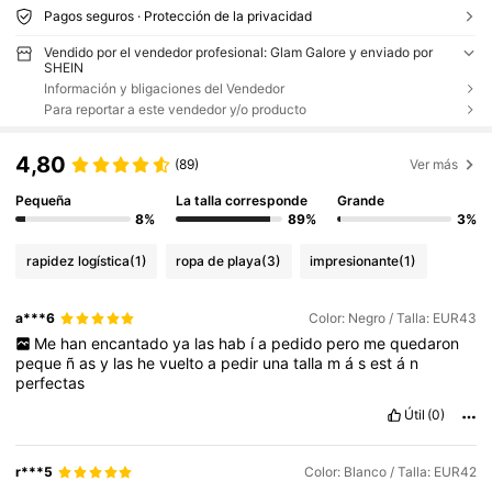
Pagos seguros · Protección de la privacidad
Vendido por el vendedor profesional: Glam Galore y enviado por
SHEIN
Información y bligaciones del Vendedor
Para reportar a este vendedor y/o producto
4,80
(89)
Ver más
Pequeña
La talla corresponde
Grande
8%
89%
3%
rapidez logística
(1)
ropa de playa
(3)
impresionante
(1)
a***6
Color: Negro / Talla: EUR43
Me
han
encantado
ya
las
hab
í
a
pedido
pero
me
quedaron
peque
ñ
as
y
las
he
vuelto
a
pedir
una
talla
m
á
s
est
á
n
perfectas
Útil
(0)
r***5
Color: Blanco / Talla: EUR42