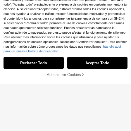
n, perla, para atuendos de playa
todo", "Aceptar todo" o establecer tu preferencia de cookies en cualquier momento a tu
elección. Al seleccionar "Aceptar todo", estableceremos todas las cookies opcionales,
que nos ayudan a analizar el tráfico, ofrecer funcionalidades mejoradas y personalizar
el contenido y los anuncios para complementar tu experiencia de compra con SHEIN.
Al seleccionar "Rechazar todo", permites el uso de cookies estrictamente necesarias
que hacen que nuestro sitio web funcione. Puedes desactivarlas cambiando la
configuración de tu navegador, pero esto puede afectar el funcionamiento del sitio web.
Para obtener más información sobre las cookies que utilizamos y para ajustar tus
configuraciones de cookies opcionales, selecciona "Administrar cookies". Para obtener
más información sobre cómo procesamos los datos que recopilamos,
haz clic aquí
para ver nuestra Política de privacidad.
Rechazar Todo
Aceptar Todo
10
Administrar Cookies
AÑADIR A LA BOLSA
Sandalias planas de mo
Almacén UE
da casual para mujer, con soporte d
17
Ximi Ruo
,45€
e arco y hebilla ajustable, resistente
Pantuflas de suela grue
Almacén UE
s al desgaste y antideslizantes, san
sa marca nueva H para mujer, sand
12
dalias de punta redonda con correa
,76€
alias de verano
única