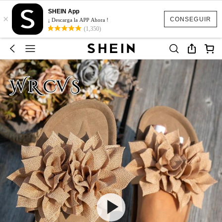
SHEIN App
×
CONSEGUIR
¡ Descarga la APP Ahora !
(1,350)