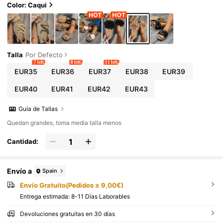
Color: Caqui
Talla
Por Defecto
7 left
8 left
11 left
EUR35
EUR36
EUR37
EUR38
EUR39
EUR40
EUR41
EUR42
EUR43
Guía de Tallas
Quedan grandes, toma media talla menos
Cantidad:
Envío a
Spain
Envío Gratuito(Pedidos ≥ 9,00€)
Entrega estimada:
8-11 Días Laborables
Devoluciones gratuitas en 30 días