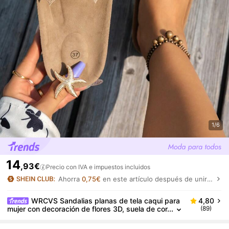
1/6
14
,93€
Precio con IVA e impuestos incluidos
Ahorra
0,75€
en este artículo después de unirte.
WRCVS Sandalias planas de tela caqui para
4,80
mujer con decoración de flores 3D, suela de cor
(89)
cho, chanclas de playa antideslizantes, zapato
s de vacaciones estilo bohemio, zapatos de verano