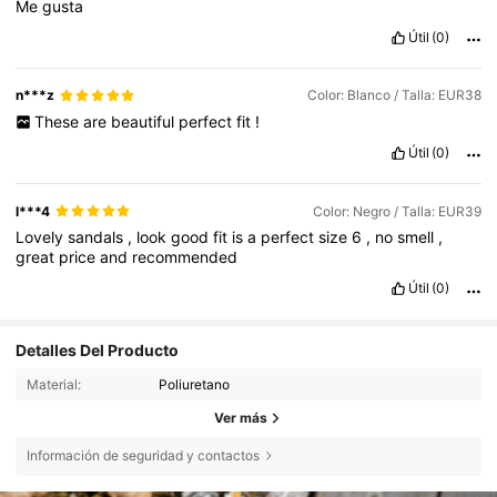
Me
gusta
Útil
(0)
n***z
Color: Blanco / Talla: EUR38
These
are
beautiful
perfect
fit
!
Útil
(0)
l***4
Color: Negro / Talla: EUR39
Lovely
sandals
,
look
good
fit
is
a
perfect
size
6
,
no
smell
,
great
price
and
recommended
Útil
(0)
Detalles Del Producto
Material:
Poliuretano
Ver más
Información de seguridad y contactos