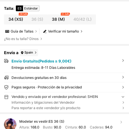
Talla
:
ES
Estándar
30 left
15 left
34
(XS)
36
(S)
38
(M)
40/42
(L)
Guía de Tallas
Verificar mi tamaño
¿No es tu talla? Dinos
Envío a
Spain
Envío Gratuito(Pedidos ≥ 9,00€)
Entrega estimada:
8-11 Días Laborables
Devoluciones gratuitas en 30 días
Pagos seguros · Protección de la privacidad
Vendido y enviado por el vendedor profesional: SHEIN
Información y bligaciones del Vendedor
Para reportar a este vendedor y/o producto
Modelar es vestir:
ES 36 (S)
Altura:
168.0
Busto:
90.0
Cintura:
60.0
Caderas:
94.0