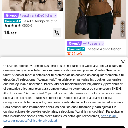
5
#vestimentaDeOficina
Easelle Abrigo de trinch
Almacén UE
era vintage con cuello alto, cintura
(500+)
ceñida y botones para mujer, abrigo
14
de trinchera con cinturón, ropa de a
,49€
4
brigo para mujer, chaquetas para m
ujer en otoño/invierno
Poéselle
Poéselle Abrigo trench d
Almacén UE
e mujer con cinturón y bolsillos, uni
37 Left
color para otoño e invierno
19
,49€
Utilizamos cookies y tecnologías similares en nuestro sitio web para brindar el servicio
que solicitas y ofrecerte la mejor experiencia de sitio web posible. Puedes "Rechazar
todo", "Aceptar todo" o establecer tu preferencia de cookies en cualquier momento a tu
elección. Al seleccionar "Aceptar todo", estableceremos todas las cookies opcionales,
que nos ayudan a analizar el tráfico, ofrecer funcionalidades mejoradas y personalizar
el contenido y los anuncios para complementar tu experiencia de compra con SHEIN.
Al seleccionar "Rechazar todo", permites el uso de cookies estrictamente necesarias
que hacen que nuestro sitio web funcione. Puedes desactivarlas cambiando la
configuración de tu navegador, pero esto puede afectar el funcionamiento del sitio web.
Para obtener más información sobre las cookies que utilizamos y para ajustar tus
configuraciones de cookies opcionales, selecciona "Administrar cookies". Para obtener
más información sobre cómo procesamos los datos que recopilamos,
haz clic aquí
para ver nuestra Política de privacidad.