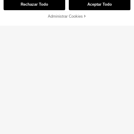
Rechazar Todo
Aceptar Todo
Administrar Cookies
AÑADIR A LA BOLSA