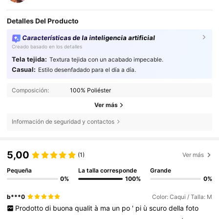
Detalles Del Producto
Características de la inteligencia artificial
Creado basado en los detalles
Tela tejida:
Textura tejida con un acabado impecable.
Casual:
Estilo desenfadado para el día a día.
Composición:
100% Poliéster
Ver más
Información de seguridad y contactos
5,00
(1)
Ver más
Pequeña
La talla corresponde
Grande
0%
100%
0%
b***0
Color: Caqui / Talla: M
Prodotto
di
buona
qualit
à
ma
un
po
'
pi
ù
scuro
della
foto