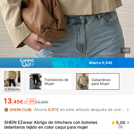
1/10
Ahorra 0,54€
Pantalones de
Gabardinas
Mujer
para Mujer
2
Artículos
13
,45€
-3%
13,99€
Ahorra
0,67€
en este artículo después de unirte.
SHEIN EZwear Abrigo de trinchera con botones
5,00
delanteros tejido en color caqui para mujer
(1)