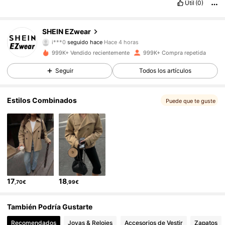
Útil
(0)
1.9M Seguidores
4,85
SHEIN EZwear
e***4
está navegando
1.9M Seguidores
4,85
999K+ Vendido recientemente
999K+ Compra repetida
Seguir
Todos los artículos
1.9M Seguidores
4,85
Estilos Combinados
Puede que te guste
1.9M Seguidores
4,85
1.9M Seguidores
4,85
17
18
,70€
,99€
1.9M Seguidores
4,85
También Podría Gustarte
1.9M Seguidores
4,85
Recomendados
Joyas & Relojes
Accesorios de Vestir
Zapatos