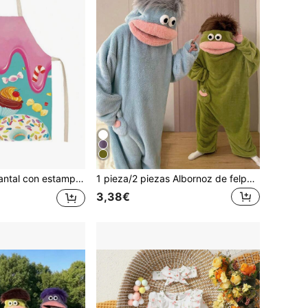
igeros, mezclar cócteles y otros, combinando funcionalidad práctica con calidad estética, un artículo del hogar muy atractivo, ya sea para mujeres exquisitas que aman hornear pasteles y postres, o para hombres hábiles en la preparación de cócteles y bebidas especiales
1 pieza/2 piezas Albornoz de felpa de coral premium divertido, adecuado para juegos de rol y ocio de lujo, ropa de dormir unisex
3,38€