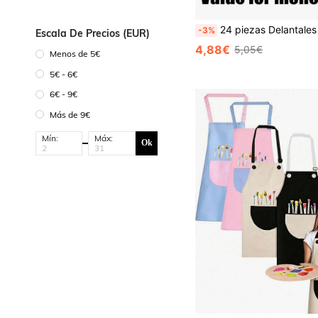
24 piezas Delantales de artista para niños - Batas de pintura y cocina de tela no tejida, adecuadas para el aula, la cocina, fie
-3%
Escala De Precios (EUR)
4,88€
5,05€
Menos de 5€
5€ - 6€
6€ - 9€
Más de 9€
Mín:
Máx:
Ok