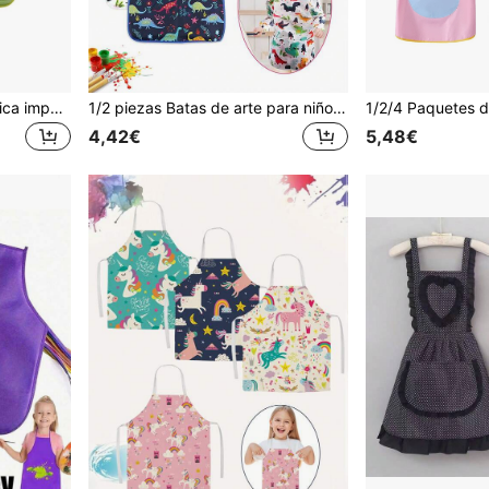
1/3/6 paquetes Bata artística impermeable de manga larga para niños Ropa para pintar Delantales de artista Suministros de arte para niños pequeños, Delantal para niños, Delantal, Delantal>Niños, Delantales para niños, Delantales para pintura de niños
1/2 piezas Batas de arte para niños con diseño de dinosaurio, delantal impermeable para artistas con mangas largas y 3 bolsillos para niños de 3 a 8 años
4,42€
5,48€