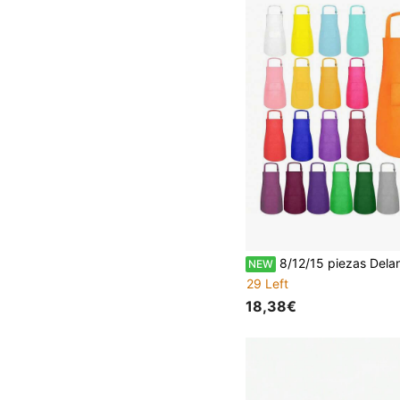
8/12/15 piezas Delantales ajustables multicolor para niños, adecuados para la creación artística de niños y niñas, con 2 bolsillos, aplicables para cocina, aula, actividad
NEW
29 Left
18,38€