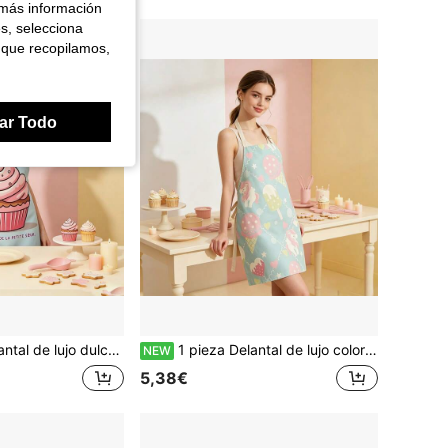
 más información
es, selecciona
 que recopilamos,
ar Todo
ndo de estudio de repostería artesanal, el texto francés de nicho añade atmósfera, creando un estilo de repostería francés único, evita la contaminación de sopa y manchas en la ropa, adecuado para la cocina diaria de una chica delicada
1 pieza Delantal de lujo color macaron fresco, adecuado para hornear en casa, cocinar comidas ligeras, hacer postres para la hora del té, aromaterapia hecha a mano DIY, arreglos florales, tareas domésticas ligeras diarias y otros escenarios diversos, un artículo práctico para mejorar el ritual de la vida en el hogar, con capas ricas sin estar desordenado, ya sea para damas delicadas que aman hornear y los postres o para hombres jóvenes que viven solos y gestionan sus vidas
NEW
5,38€