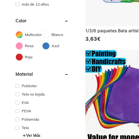
más de 12 años
Color
Multicolor
Blanco
3,63€
Rosa
Azul
Rojo
Material
Poliéster
Tela no tejida
EVA
PEVA
Poliamida
Tela
Ver Más