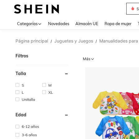
T
Use up 
Categorías
Novedades
Almacén UE
Ropa de mujer
Página principal
Juguetes y Juegos
Manualidades para
/
/
Filtros
Más
Talla
S
M
L
XL
Unitalla
Edad
6-12 años
3-6 años