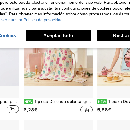
pero esto puede afectar el funcionamiento del sitio web. Para obtener
 que utilizamos y para ajustar tus configuraciones de cookies opcional
kies". Para obtener más información sobre cómo procesamos los datos
 ver nuestra Política de privacidad.
Cookies
Aceptar Todo
Rechaz
1 pieza Delantal protector para pintura para niños de 6 a 8 años, delantal de pintura para niños de jardín de infantes, se ajusta a niños de aproximadamente 1,1 a 1,3 metros de altura
1 pieza Delicado delantal grueso y suave curativo, adecuado para chicas delicadas que aman hornear postres, hombres jóvenes que disfrutan de cocinar cocina occidental y sencilla, o adolescentes que gustan de manualidades caseras, mixología y elaboración de bebidas, este delantal de atmósfera presenta patrones suaves y dulces que disuelven la monotonía del humo de la cocina, una combinación de colores exquisita que se ve genial en las fotos, perfecto para uso doméstico para realzar el ritual de la vida diaria
1 pieza Delantal de lujo dulce francés, con una atmósfera de hogar dulce y lujosa, ideal para adultos que cocinan, hacen postres, presentan el té de la tarde, atue
NEW
NEW
6,28€
5,88€