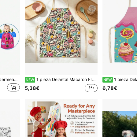
SHEIN 1 pieza Delantal impermeable de manga larga para niños, regalo para fiestas, Navidad
1 pieza Delantal Macaron Fresco, Esencial de Cocina Doméstica con Atmósfera Curativa, Este Delantal de Textura de Lino de Lujo Lleno de Atmósfera Está Especialmente Diseñado para Hombres Adultos, Niñas Delicadas y Mujeres que Buscan una Estética de Curación Suave, se Ajusta a Todos los Tipos de Body de Hombres y Mujeres con Elasticidad Ajustable, Fácil de Usar sin Constricción en el Cuello, Ajuste Holgado sin Restringir el Movimiento de los Brazos
1 pieza Delantal con estampado de postre vintage dulce y fresco, adecuado para diversos escenarios diarios del hogar para adultos, como hornear, cocinar, preparar bebidas, alimentos l
NEW
NEW
5,38€
6,78€