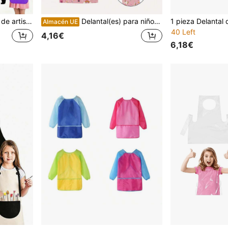
stas y actividades de manualidades, impermeables
Delantal(es) para niños, 1/2/4 piezas, estilo de dibujos animados con unicornio, para niños y niñas, para cocinar, hornear, arte, pintura, jardinería, delantal de niños, delantal infantil, delantal para niños pequeños, delantal de cocina para niños, delantal bonito para niños
Almacén UE
40 Left
4,16€
6,18€