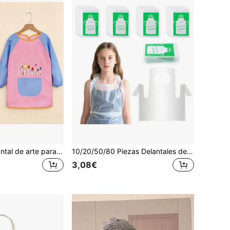
1/2/4 piezas Delantal de arte para niños, delantal de pintura impermeable de manga larga para niños, adecuado para niños de 3 a 8 años, delantal de artista con bolsillo para pintura, cocina, comida
10/20/50/80 Piezas Delantales desechables para niños, batas de pintura, delantales para manualidades y cocina de niños, delantales de arte para niños, adecuados para edades de 4 a 10 años, ideales para actividades escolares, fiestas de cumpleaños y proyectos de arte
3,08€