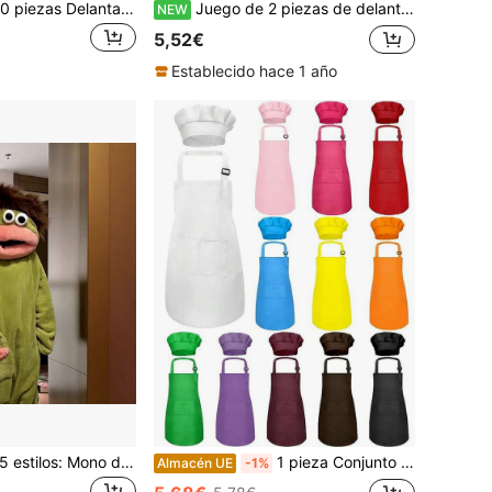
25/50/75/100/150 piezas Delantales desechables para niños, delantales para niños para manualidades, delantales para niños para cocinar, batas desechables para pintura, delantales para niños para pintar, delantales para niños
Juego de 2 piezas de delantal de chef para niños, juego de bata de pintura artística para niños, delantal para clase de arte y manualidades escolares, juego de delantal DIY versátil y sencillo, incluye delantal de unicolor y gorro de unicolor, bata de disfraz de horneado para padres e hijos, juego de delantal para actividades de niños en fiestas y reuniones, atuendo de pintura para actividades de fiestas festivas
NEW
5,52€
Establecido hace 1 año
2 piezas/1 pieza/5 estilos: Mono de una pieza blanco, morado, amarillo, verde, ropa de estar en casa de cosplay premium, conjunto de mono unisex, ropa de estar en casa de felpa de coral gruesa con diseño de monstruo de boca grande de dibujos animados, divertido y lindo, pijamas de pareja, pijamas de dibujos animados
1 pieza Conjunto de delantal y gorro de chef para niños, delantal para niños/niñas con 2 bolsillos, ajustable, delantal para pintura infantil, adecuado para cocinar, aula, hornear, pintar, manualidades, asar a la parrilla, DIY, fiestas, edades 6-13
Almacén UE
-1%