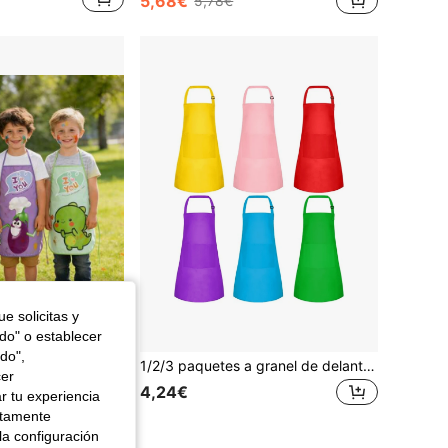
5,68€
5,78€
e solicitas y
odo" o establecer
Ahorro de 0,03€
do",
a de poliéster no tejida duradera y fácil de limpiar, adecuado para clases de manualidades y trabajos manuales en el hogar
1/2/3 paquetes a granel de delantal infantil con 2 bolsillos y ajustable de estilo chef para arte, delantal para pintura, cocina, hornear, pintura, manualidades, asado (6 colores), delantal infantil, delantal, delantal amarillo, cocina infantil, delantal para niños pequeños, delantal para niñas, delantal, delantal infantil, delantales de cocina infantil, delantales de cocina y hornear para niños, disfraz de chef infantil
cer
4,24€
r tu experiencia
ctamente
la configuración