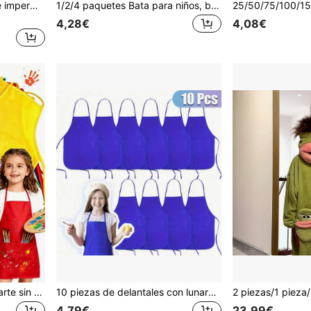
Delantal infantil ajustable e impermeable para pintar con bolsillos, unisex, para niños, para pintura, cocina, repostería, jardinería y manualidades
1/2/4 paquetes Bata para niños, bata impermeable para pintura, alimentación y manualidades para niños, bata de pintura con 3 bolsillos amplios para niños, niños y niñas, delantal de cocina para niños, delantal de arte para niños
4,28€
4,08€
1/6/12 piezas Delantal de arte sin mangas impermeable para niños, bata de pintura de tela no tejida, adecuado para niños y niñas de jardín de infancia, delantal reversible resistente a las manchas, adecuado para proyectos de arte y manualidades en el aula y el hogar, conjunto de manualidades para niños a juego opcional
10 piezas de delantales con lunares, adecuados para niños, adolescentes y artistas - Tela no tejida duradera, perfectos para el aula, la cocina, las manualidades y las actividades de fiesta, suministros de arte para niños, delantales de manualidades, diseño divertido, fácil de cuidar
4,79€
23,99€