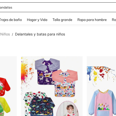
ops
and down arrow keys to navigate search Búsqueda Reciente and Buscar y Encontr
Trajes de baño
Hogar y Vida
Talla grande
Ropa para hombre
Ro
 Niños
Delantales y batas para niños
/