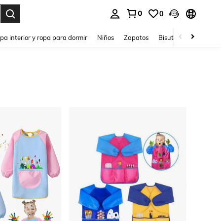
0
0
ar. Press Enter to select.
pa interior y ropa para dormir
Niños
Zapatos
Bisutería Y Accesorio