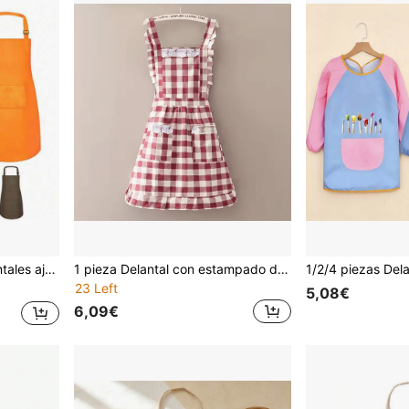
es comunitarias, fiestas, manualidades y actividades de pintura
1 pieza Delantal con estampado de cuadros al estilo europeo y americano con ribete de encaje, adecuado para el trabajo, la pintura y la cocina
23 Left
5,08€
6,09€