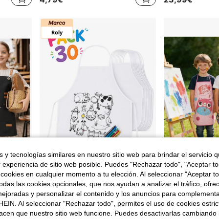
 y tecnologías similares en nuestro sitio web para brindar el servicio qu
r experiencia de sitio web posible. Puedes "Rechazar todo", "Aceptar t
 cookies en cualquier momento a tu elección. Al seleccionar "Aceptar to
1 pieza Delantal de lona reforzado, delantal impermeable para cocinar, cafetería, cafetería, industria de catering, adecuado para pintura, manualidades, uso doméstico y de cocina
10 piezas/1 pieza Delantal impermeable con diseño de dibujos animados para niños, de tel
Original Store
-1%
das las cookies opcionales, que nos ayudan a analizar el tráfico, ofre
Roly Pack 30 Delantales para Colorear (Envío en 48h) - tejido non-woven, pinturas incluidas, dibujos infantiles, reutilizables - eventos y regalos de fiesta y cumpleaños, actividades escolares, manualidades, talleres - delantal de cocina para niños con dibujos animados para pintar y colorear, diy, diseño divertido
Almacén UE
38 Left
ejoradas y personalizar el contenido y los anuncios para complementa
25,49€
2,84€
2,87€
EIN. Al seleccionar "Rechazar todo", permites el uso de cookies estri
acen que nuestro sitio web funcione. Puedes desactivarlas cambiando 
4-5 días hábiles