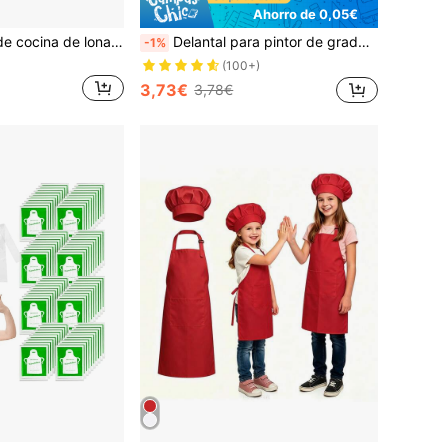
Ahorro de 0,05€
1 pieza Delantal de cocina de lona con corazón de encaje estilo princesa, delantal de cintura resistente para el hogar, ropa de trabajo anti-manchas
Delantal para pintor de grado artístico, con manga larga, impermeable, multicolor, con correas ajustables, equipo de protección para pintura en el estudio, resistente a las manchas, tela adecuada para clases de arte
-1%
(100+)
3,73€
3,78€