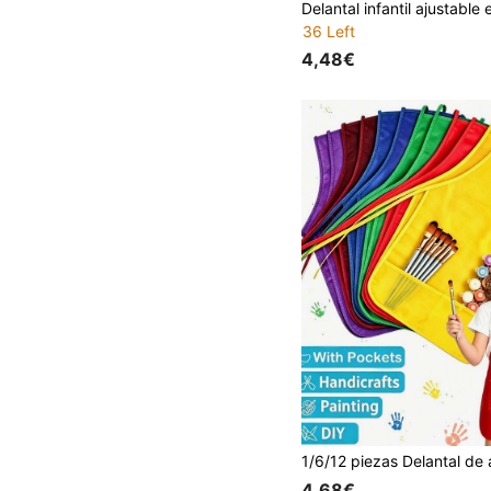
36 Left
4,48€
4,68€