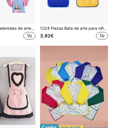
1/2/4 Paquetes delantales de arte para niños, delantales impermeables de manga larga para pintura infantil, para niños de 3 a 8 años, bata de artista para pintura, cocina y comida, con bolsillo
1/2/4 Piezas Bata de arte para niños, Bata de pintura para niños pequeños, Delantal de arte impermeable de manga larga para niños con 3 bolsillos para niños
3,92€