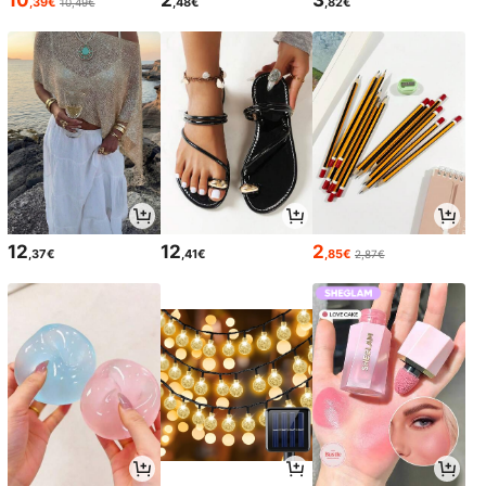
,39€
,48€
,82€
10,49€
12
12
2
,37€
,41€
,85€
2,87€