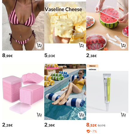
8
5
2
,99€
,03€
,38€
2
2
8
,28€
,36€
,52€
9,17€
-7%