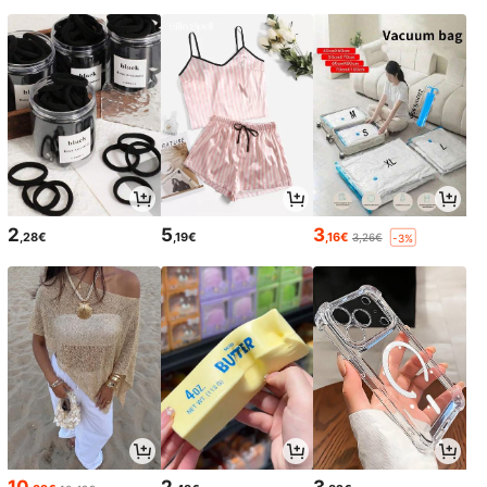
2
5
3
,28€
,19€
,16€
3,26€
-3%
10
2
3