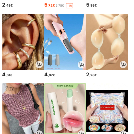
2
5
5
,48€
,72€
,93€
5,78€
-1%
4
4
2
,31€
,87€
,28€