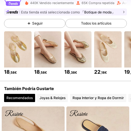
440K Vendido recientemente
65K Compra repetida
Aumen
94K Seguidores
4,70
Esta tienda está seleccionada como
「Botique de moda」
Seguir
Todos los artículos
94K Seguidores
4,70
94K Seguidores
4,70
94K Seguidores
4,70
18
18
18
22
19
,58€
,58€
,38€
,18€
94K Seguidores
4,70
También Podría Gustarte
Recomendados
Joyas & Relojes
Ropa Interior y Ropa de Dormir
94K Seguidores
4,70
94K Seguidores
4,70