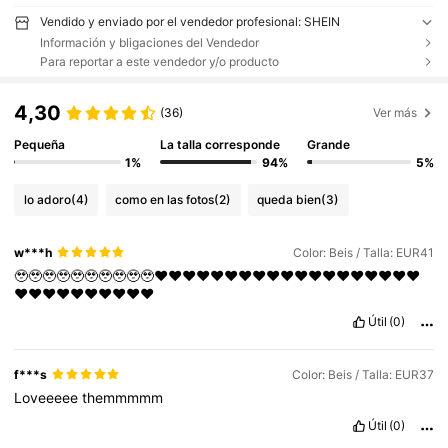
Vendido y enviado por el vendedor profesional: SHEIN
Información y bligaciones del Vendedor
Para reportar a este vendedor y/o producto
4,30
(36)
Ver más
Pequeña
La talla corresponde
Grande
1%
94%
5%
lo adoro
(4)
como en las fotos
(2)
queda bien
(3)
w***h
Color: Beis / Talla: EUR41
🥹🥹🥹🥹🥹🥹🥹🥹🥹🥹❤️❤️❤️❤️❤️❤️❤️❤️❤️❤️❤️❤️❤️❤️❤️❤️❤️❤️❤️
❤️❤️❤️❤️❤️❤️❤️❤️❤️❤️
Útil
(0)
f***s
Color: Beis / Talla: EUR37
Loveeeee
themmmmm
Útil
(0)