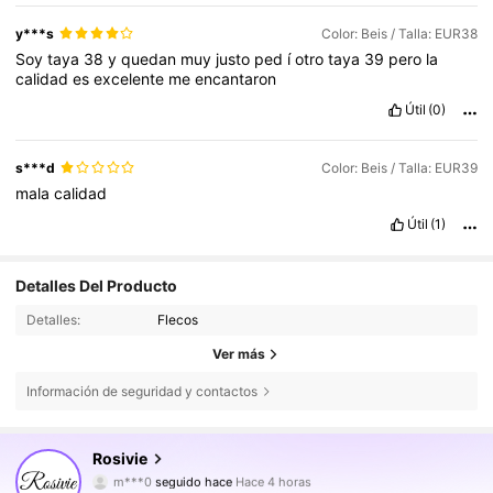
y***s
Color: Beis / Talla: EUR38
Soy
taya
38
y
quedan
muy
justo
ped
í
otro
taya
39
pero
la
calidad
es
excelente
me
encantaron
Útil
(0)
s***d
Color: Beis / Talla: EUR39
mala
calidad
Útil
(1)
Detalles Del Producto
Detalles:
Flecos
Ver más
Información de seguridad y contactos
94K Seguidores
4,70
Rosivie
m***0
seguido hace
Hace 4 horas
b***6
está navegando