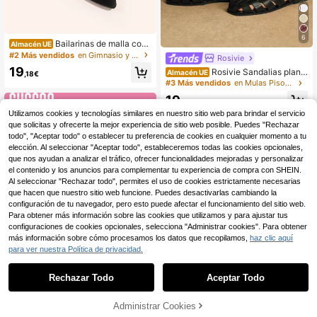
6
Bailarinas de malla con
Almacén UE
puntera de contraste y decoración
#2 Más vendidos
en Gimnasio y fitness Pisos De Mujer
Rosivie
de lunares, zapatos de baile negros
19
Rosivie Sandalias plana
Almacén UE
de moda para mujer, otoño 2025
,18€
s versátiles de uso diario con diseñ
#3 Más vendidos
en Mulas Pisos De Mujer
o de hebilla y unicolor de tejido de
19
PU para mujer
,08€
Utilizamos cookies y tecnologías similares en nuestro sitio web para brindar el servicio
que solicitas y ofrecerte la mejor experiencia de sitio web posible. Puedes "Rechazar
todo", "Aceptar todo" o establecer tu preferencia de cookies en cualquier momento a tu
elección. Al seleccionar "Aceptar todo", estableceremos todas las cookies opcionales,
que nos ayudan a analizar el tráfico, ofrecer funcionalidades mejoradas y personalizar
el contenido y los anuncios para complementar tu experiencia de compra con SHEIN.
Al seleccionar "Rechazar todo", permites el uso de cookies estrictamente necesarias
que hacen que nuestro sitio web funcione. Puedes desactivarlas cambiando la
configuración de tu navegador, pero esto puede afectar el funcionamiento del sitio web.
Para obtener más información sobre las cookies que utilizamos y para ajustar tus
configuraciones de cookies opcionales, selecciona "Administrar cookies". Para obtener
más información sobre cómo procesamos los datos que recopilamos,
haz clic aquí
para ver nuestra Política de privacidad.
Rechazar Todo
Aceptar Todo
22
Administrar Cookies
#eleganciaenzapatosplanos
AÑADIR A LA BOLSA
7