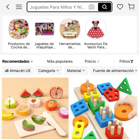
Comida De Juguete
Cocinita De Juguete
Maquillaje Para Niña
Productos de
juguetes de
Herramientas
Accesorios De
Cocina de
maquillaje
de
Vestir Para
Juguete para
para niños
construcción
Niños
Niños
de juguetes
para niños
Recomendados
Más populares
Precio
Filtros
Almacén UE
Categoría
Material
Fuente de alimentación