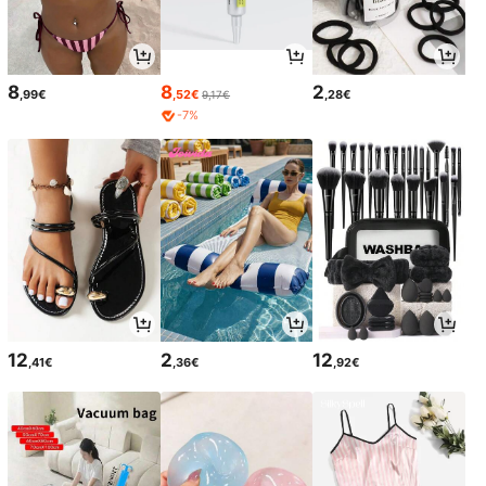
8
8
2
,99€
,52€
,28€
9,17€
-7%
12
2
12
,41€
,36€
,92€