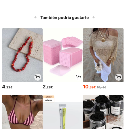
También podría gustarte
4
2
10
,22€
,28€
,39€
10,49€