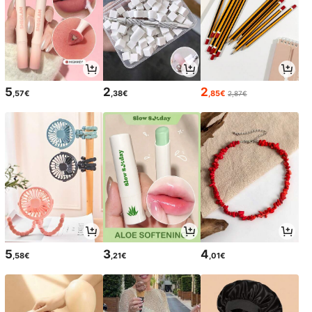
5
2
2
,57€
,38€
,85€
2,87€
5
3
4
,58€
,21€
,01€