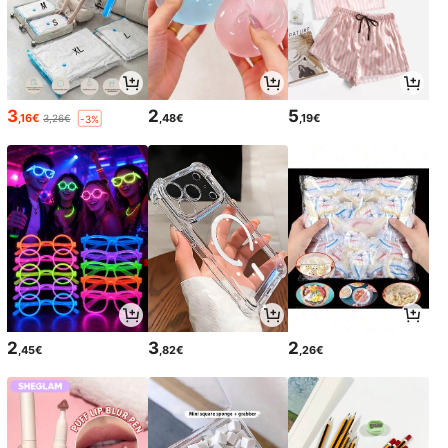
3
2
5
,16€
,48€
,19€
3,26€
-3%
2
3
2
,45€
,82€
,26€