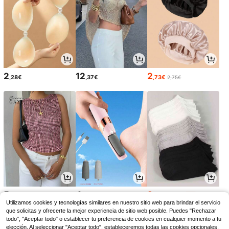
2
12
2
,28€
,37€
,73€
2,75€
5
4
2
,19€
,87€
,85€
2,88€
-1%
Utilizamos cookies y tecnologías similares en nuestro sitio web para brindar el servicio
que solicitas y ofrecerte la mejor experiencia de sitio web posible. Puedes "Rechazar
todo", "Aceptar todo" o establecer tu preferencia de cookies en cualquier momento a tu
elección. Al seleccionar "Aceptar todo", estableceremos todas las cookies opcionales,