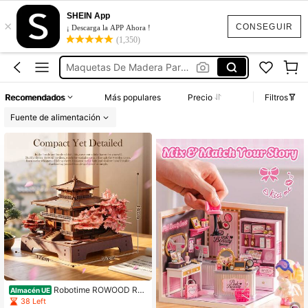
Pistola De Valines
SHEIN App
×
Booknook
CONSEGUIR
¡ Descarga la APP Ahora !
(1,350)
Maquetas Para Adultos
Maquetas De Madera Para Montar
Robotime Kit
Recomendados
Más populares
Precio
Filtros
Pistola De Valines
Fuente de alimentación
Booknook
Robotime ROWOOD Ro
Almacén UE
mpecabezas de madera 3D, kit de
38 Left