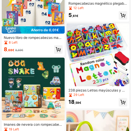
Rompecabezas magnético plegable
3 en 1, juguetes educativos magnéti
12 Left
cos para niños, regalos para niños y
5
niñas
,61€
Ahorro de 0,01€
Nuevo libro de rompecabezas mag
nético con estilo de clip, juguete ed
8 Left
ucativo, rompecabezas magnético
8
de aprendizaje temprano preescola
,68€
8,69€
r para niños y niñas de 3 a 6 años
238 piezas Letras mayúsculas y mi
núsculas magnéticas ABC, juego ed
29 Left
ucativo de imanes de espuma para
18
el aprendizaje de ortografía de niño
,59€
s en el aula, con tablero magnético
y caja de almacenamiento (color al
eatorio)
Imanes de nevera con rompecabez
as de letras magnéticas para niños,
19 Left