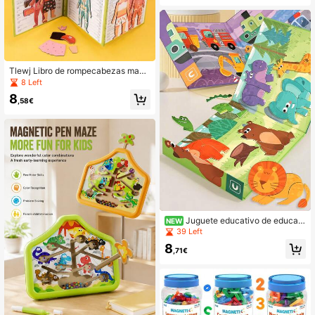
cabezas de Emparejamiento de 26
Letras para Niños, Juguete Educati
vo de Ciencia, Juguete Educativo d
e Ciencia de Aprendizaje Temprano
Cognitivo
Tlewj Libro de rompecabezas magn
ético portátil del Body humano
8 Left
8
,58€
Juguete educativo de educaci
NEW
ón temprana para niños, herramient
39 Left
a de enseñanza cognitiva con romp
8
ecabezas magnético 3D, tablero de
,71€
rompecabezas magnético con clip,
regalo para niños y niñas