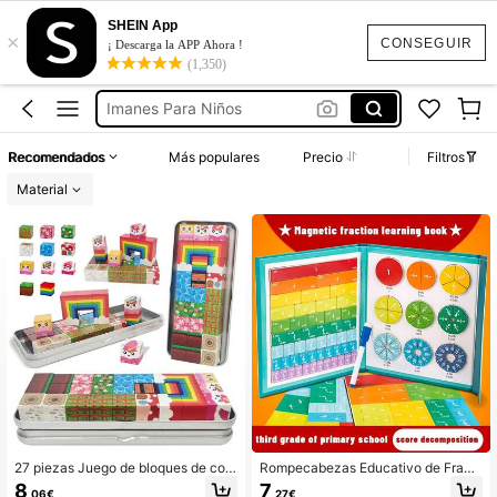
Pizarra Magnetica Para Niño
SHEIN App
×
Bloques Magneticos De Construccion
CONSEGUIR
¡ Descarga la APP Ahora !
(1,350)
Imanes Para Niños
Cubos Magneticos
Juegos De Viaje
Recomendados
Más populares
Precio
Filtros
Pizarra Magnetica Para Niño
Material
27 piezas Juego de bloques de con
Rompecabezas Educativo de Fracc
strucción magnéticos, juguete STE
iones Magnéticas, Manipulativos d
8
7
,06€
,27€