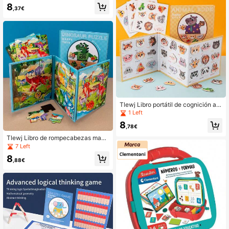
o Educativo Plegable Portátil, Desar
ara Niños
8
rollo de Habilidades Cognitivas, Re
,37€
galo de Cumpleaños y Navidad par
a Niños y Niñas
Tlewj Libro portátil de cognición ani
mal magnético
1 Left
8
,78€
Tlewj Libro de rompecabezas magn
ético portátil de dinosaurios
7 Left
8
,88€