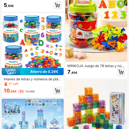
letras mayúsculas, números, pegati
5
nas magnéticas de reconocimiento
,95€
de animales, rompecabezas de edu
cación temprana e iluminación, jug
uete Montessori
MINKOJA Juego de 78 letras y núm
eros magnéticos, que incluye el alfa
7
Ahorro de 0,29€
,40€
beto y los dígitos, diseñado con fine
s educativos. Ideal para que los pre
Imanes de letras y números de plást
escolares aprendan a deletrear, con
ico de colores para refrigerador, jue
17 Left
tar y reconocer símbolos matemátic
go educativo de ABC 123, aprendiz
10
os, con letras en mayúsculas y min
aje preescolar de ortografía, conte
,09€
-2%
10,38€
úsculas. Regalo de Pascua, Día del
o, letras mayúsculas y minúsculas,
Niño, juguetes antiestrés, juguetes
símbolos matemáticos, juguetes se
para niños, letras y números magné
nsoriales para niños y niñas
ticos para niños