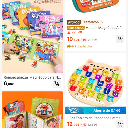
ades cognitivas - el regalo sensoria
l perfecto para niños y niñas, con im
anes y cubos, diversión sin fin, colo
res aleatorios
Clementoni
Maletín Magnético Alfa
Almacén UE
beto Y Animales. Preparate Para Ir
22 Left
A La Escuela. 27,5X23X5Cm - Jugu
19
etes Educativos - Clementoni - Ref.
,89€
-1%
20,19€
55492.8
4-5 días hábiles
Rompecabezas Magnético para Niñ
os de 3-5 Años, Rompecabezas de
6
,68€
Animales de 20 Piezas para Niños d
e 4-6 Años, Regalo de Huevo de Pa
scua, Actividad de Viaje en Coche
y Avión, Juguete de Juego Magnéti
co, Adecuado para Niños y Niñas
Ahorro de 0,14€
1 Set Tablero de Rascar de Letras d
e Madera con Diseño de Gato de Di
12
,49€
-1%
12,63€
bujos Animados, Tablero de Rompe