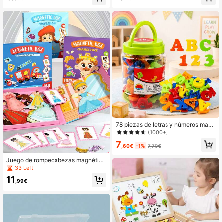
M de jardín arcoíris de unicornio, ju
e Fracciones con Azulejos & Círcul
guete genial para niños, juguete par
os, Libro de Fracciones Magnéticas
a niños y niñas, regalo de Navidad,
Montessori para Escuela Primaria, A
recuerdo de fiesta de Halloween, re
prendizaje Visual para Juegos de Fr
galo de regreso a la escuela, con lat
acciones, Juguetes de Aprendizaje
a de metal
de Matemáticas para Niños, Escuel
a Primaria, Educación en el Hogar &
Aula
78 piezas de letras y números magn
éticos para refrigerador, incluyendo
(1000+)
ABC, 123 vocabulario, juego educat
7
ivo para niños de preescolar, que cu
,60€
-1%
7,70€
bre ortografía, conteo, letras mayús
culas y minúsculas, y símbolos mat
Juego de rompecabezas magnético
emáticos, accesorios de colores ale
de escritorio para niños, libro magn
33 Left
atorios. El producto incluye letras, l
ético DIY, juego de vestir caras loca
11
etras magnéticas, juguetes para niñ
s y actividad de aprendizaje preesc
,99€
os, imanes para niños, set de mate
olar, juguete STEM de viaje, imanes
máticas, etc.
divertidos para refrigerador adecua
dos para niños de 3-8 años