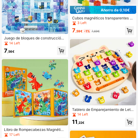
Ahorro de 0,10€
Cubos magnéticos transparentes y
coloridos, juguetes apilables diverti
3 Left
dos para niños, juguetes educativos
7
para el desarrollo sensorial, juguete
,59€
-1%
7,69€
s de construcción 3D ensamblable
Juego de bloques de construcción
s, juguetes de aprendizaje para niñ
magnéticos, juguetes educativos g
14 Left
os como regalo
eniales para niños y niñas, construc
7
ción de castillo de hielo, regalo para
,56€
fiestas de Navidad y Halloween, es
encial para volver a la escuela
Tablero de Emparejamiento de Letr
as Gato & Ratón Educación Tempra
14 Left
na, Juego Divertido de Emparejami
11
ento de Letras Mayúsculas & Minús
,22€
culas, Desarrolla la Coordinación Oj
Libro de Rompecabezas Magnético
o-Mano de los Niños, Hecho de Ma
3 en 1 para Niños, 3-12 Años, Jueg
17 Left
terial Inodoro, Juguete Educativo p