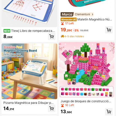
Clementoni
Maletín Magnético Núm
Almacén UE
eros Y Formas. Prepararte Para Ir A
17 Left
La Escuela. 27,5X23X5Cm - Juguet
19
es Educativos - Clementoni - Ref. 5
,29€
-3%
19,95€
Tlewj Libro de rompecabezas
NEW
5493.5
portátil con cerillas magnéticas
8
4-5 días hábiles
,08€
Juego de bloques de construcción
Pizarra Magnética para Dibujar par
magnéticos, juguetes magnéticos p
16 Left
a Niños 1 pieza, Juguete Educativo
14
ara niños, juguete de construcción
,21€
de Aprendizaje para Dibujar & Escri
13
de cubo magnético creativo DIY, im
,58€
bir. Excelente Regalo para Vacacion
anes apilables, regalo de cumpleañ