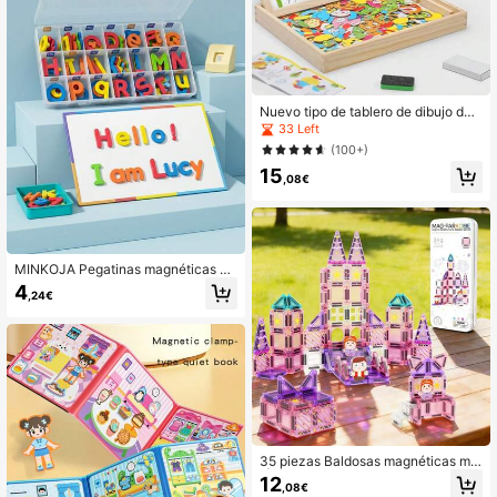
Nuevo tipo de tablero de dibujo de
madera, juguete educativo, juguete
33 Left
interactivo de rompecabezas para
(100+)
padres e hijos, juego de mesa para
15
niños, juguete de entrenamiento lóg
,08€
ico, adecuado tanto para niños com
o para niñas, regalo de festival, reg
alo de Navidad, juguete para niños
mayores
MINKOJA Pegatinas magnéticas ed
ucativas para niños - Imanes de letr
4
,24€
as y números para el refrigerador, ju
guetes de aprendizaje para niños y
niñas de 3 años, juguetes para niño
s - Regalos para niños en vacacion
es y cumpleaños
35 piezas Baldosas magnéticas min
i | Bloques de construcción magnéti
12
,08€
cos transformables - Juguetes edu