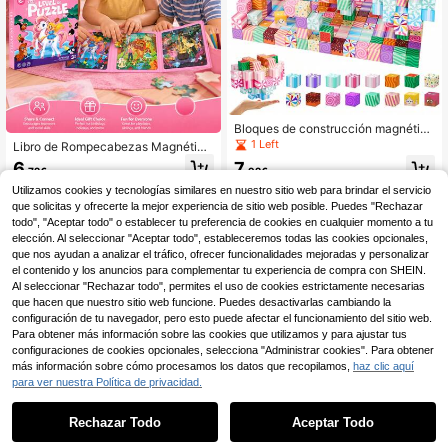
Bloques de construcción magnético
s 3D, juego de apilamiento de cara
1 Left
Libro de Rompecabezas Magnético
melos STEM coloridos, adecuado p
3 en 1 para Niños, Tablero de Romp
6
7
ara niños y niñas, regalos de fiesta,
,72€
,92€
ecabezas Magnético Educativo, Ju
Navidad y Halloween
ego Educativo Divertido, Juguete d
Utilizamos cookies y tecnologías similares en nuestro sitio web para brindar el servicio
e Rompecabezas de Animales de Di
que solicitas y ofrecerte la mejor experiencia de sitio web posible. Puedes "Rechazar
bujos Animados, Portátil y Plegable,
todo", "Aceptar todo" o establecer tu preferencia de cookies en cualquier momento a tu
Regalo de Educación Temprana de
elección. Al seleccionar "Aceptar todo", estableceremos todas las cookies opcionales,
Cuentos de Hadas para Niños Pequ
que nos ayudan a analizar el tráfico, ofrecer funcionalidades mejoradas y personalizar
eños de 3 Años y Padres
el contenido y los anuncios para complementar tu experiencia de compra con SHEIN.
Al seleccionar "Rechazar todo", permites el uso de cookies estrictamente necesarias
que hacen que nuestro sitio web funcione. Puedes desactivarlas cambiando la
configuración de tu navegador, pero esto puede afectar el funcionamiento del sitio web.
Para obtener más información sobre las cookies que utilizamos y para ajustar tus
configuraciones de cookies opcionales, selecciona "Administrar cookies". Para obtener
más información sobre cómo procesamos los datos que recopilamos,
haz clic aquí
para ver nuestra Política de privacidad.
1
0
Rechazar Todo
Aceptar Todo
1 Set Juego de Rompecabezas de
Tlewj Ayudas de Enseñanza de Mat
Madera Desafío Escena de Tráfico
emáticas Volumen 1 Juego Complet
1 Left
10