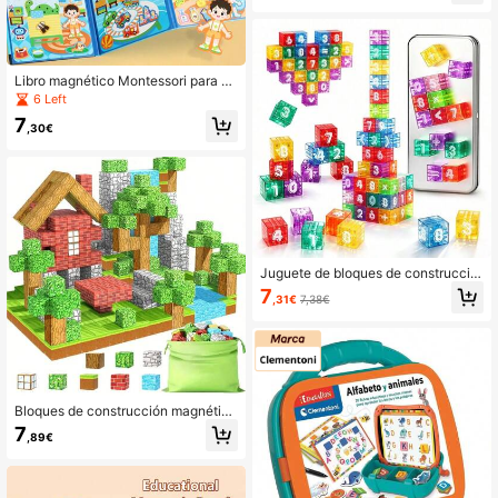
cativos de rompecabezas al aire lib
re para niños - Juego de baldosas
magnéticas en caja de hierro portáti
l para viajes
Libro magnético Montessori para ve
stir, juguete educativo de aprendiza
6 Left
je temprano para desarrollar habilid
7
ades motoras finas para niños y niñ
,30€
as
Juguete de bloques de construcció
n magnéticos, herramienta de ense
7
,31€
7,38€
ñanza numérica transparente, apre
ndizaje preescolar de deletreo, cont
eo, juego de rompecabezas, juguet
e de apilamiento de actividad de ap
rendizaje, bloques de dígitos educa
tivos matemáticos, entrenamiento d
e habilidades motoras finas, juguete
Bloques de construcción magnético
educativo, regalo de Navidad/cump
s, un regalo sensorial que presenta
leaños, adecuado para niños, hogar,
7
,89€
bloques cúbicos magnéticos, un jug
escuela (color aleatorio)
uete de construcción magnético, un
regalo STEM mejorado dirigido a ay
udar a los niños a desarrollar habilid