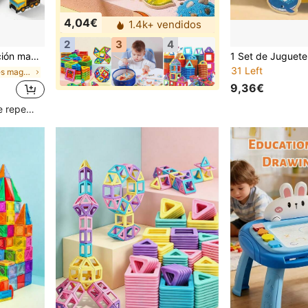
4,04€
1.4k+ vendidos
2
3
4
3+ años, colores de accesorios aleatorios, aprendizaje STEM
31 Left
en Juguetes magnéticos de pesca y clasificación pa
9,36€
Clientes con alta tasa de repetición