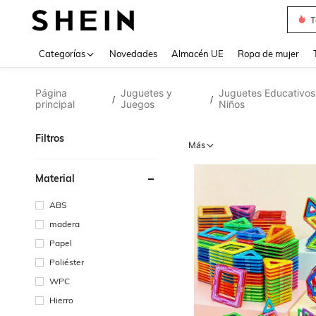
T
Use up 
Categorías
Novedades
Almacén UE
Ropa de mujer
Página
Juguetes y
Juguetes Educativos
/
/
principal
Juegos
Niños
Filtros
Más
Material
ABS
madera
Papel
Poliéster
WPC
Hierro