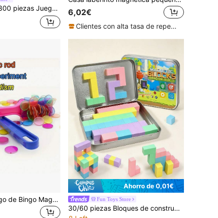
nstrucción de cubos magnéticos, adecuados para regalos de Halloween, Navidad, cumpleaños, juguetes sensoriales STEM para niños de 3+ años
6,02€
Clientes con alta tasa de repetición
Ahorro de 0,01€
1/2/4 piezas Juego de Bingo Magnético, 100 piezas Discos Redondos Magnéticos (Colores Aleatorios), 7 Varitas Magnéticas de Diferentes Colores, Adecuado para Juegos de Grupo Grande, Noches Familiares, Actividades Sensoriales
Fun Toys Store
30/60 piezas Bloques de construcción magnéticos multicolor tipo macaron, juguete educativo creativo DIY, regalo de cumpleaños para niños y niñas de 3+, bloques coloridos