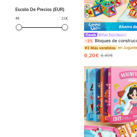
Escala De Precios (EUR)
4
€
21
€
Ahorro d
Fun Toys Store
Bloques de construcción magnéticos decorativos de Halloween, desarrollan la coordinación mano-ojo, la creatividad y las habilidades prácticas, juguete educativo de aprendizaje creativo DIY, mejor regalo de cumpleaños y Navidad par
-3%
#2 Más vendidos
6,20€
6,40€