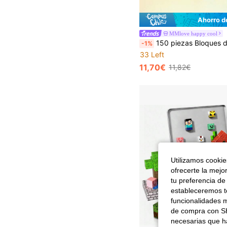
Ahorro d
MMlove happy cool
150 piezas Bloques de construcción magnéticos, Juego de bloques de construcción magnéticos, Bloques de construcción STEM y juguete de aprendizaje Montessori, Adecuado para niños y niñ
-1%
33 Left
11,70€
11,82€
Utilizamos cookies
ofrecerte la mejo
tu preferencia de
estableceremos to
funcionalidades m
de compra con SH
necesarias que h