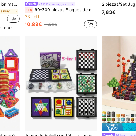
al, juguete de viaje portátil, color aleatorio
MMlove happy cool
90-300 piezas Bloques de construcción magnéticos, juguetes STEM para niños de 3+ años, set de construcción 3D creativo, regalo educativo de cumpleaños para niños y niñas, de vuelta a la escuela, material didáctico para instituciones educativas
-1%
en Juguetes magnéticos de pesca y clasificación pa
7,83€
23 Left
10,89€
11,06€
Clientes con alta tasa de repetición
en ABS Reconocimiento de formas y colores para niñ
#7 Más vendidos
Juego de Bloques de Construcción Magnéticos STEM Montessori Juguete Sensorial de Construcción 3D Azulejos Magnéticos Creativos Educativos Adecuados para Niños Pequeños de 3+ Años Niños Niñas Regalo de Halloween Navidad Fiesta de Cumpleaños Color Vibrante Aleatorio
Juego de bolsillo portátil y almacenable 5 en 1 magnético para niños, ajedrez, damas, ludo, serpientes y escaleras, juegos de mesa para reuniones familiares, regalos de vacaciones, juguetes, tablero de juego plegable, juegos de fiesta, Año Nuevo, Navidad, regalos de cumpleaños
Fun Toys S