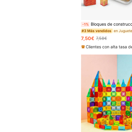
Bloques de construcción magnéticos, azulejos magnéticos sensoriales, juego sensorial creativo, juguete de desarrollo de inteligencia, regalo de rompecabezas perfecto para niños de 
-1%
#3 Más vendidos
7,50€
7,58€