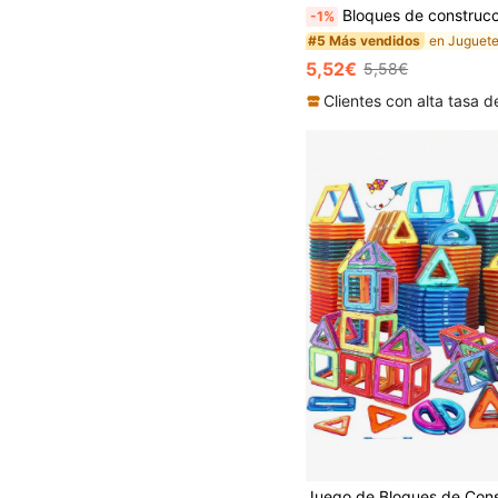
Bloques de construcción magnéticos de 0.98 pulgadas, multicolor, juguetes apilables para fiestas, colores vibrantes para aprendizaje sensori
-1%
#5 Más vendidos
5,52€
5,58€