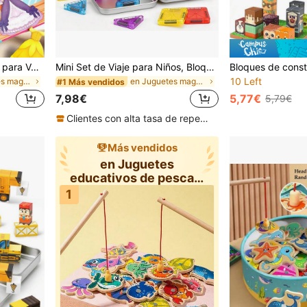
Pegatinas Magnéticas DIY para Vestirse y Libro de Aprendizaje, Juguete Educativo Magnético para Vestirse, Juego de Inteligencia para Niños, Juego de Rol con Cambio de Cara, Escena de Vestirse de Princesa de Transporte, Juego Educativo Magnético para Vestirse, Juego Educativo de Inteligencia para Niños, Escena de Vestirse de Princesa de Transporte de Carrera, Adecuado para Viajes, Adecuado para Niños y Niñas de 3-6 Años, Regalo de Cumpleaños, Regalo de Fiesta, Regalo de Vacaciones
Mini Set de Viaje para Niños, Bloques de Construcción Magnéticos Juguete y Juego para Niños, Esencial Educativo de Aprendizaje Sensorial para Aula Preescolar Montessori, Adecuado para Niños y Niñas de 3 Años en Adelante Regalo de Cumpleaños
10 Left
en Juguetes magnéticos de pesca y clasificación pa
en Juguetes magnéticos de pesca y clasificación pa
#1 Más vendidos
7,98€
5,77€
5,79€
Clientes con alta tasa de repetición
Más vendidos
en Juguetes
educativos de pesca y
clasificación ma
1