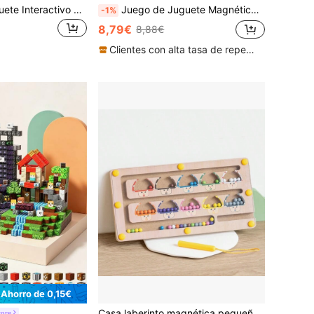
2 piezas/Set Juguete Interactivo Magnético de Abeja & Cuentas para Niños, Juego de Mesa para Padres e Hijos, Juego de Captura de Abejas y Cuentas para Niños y Niñas
Juego de Juguete Magnético, Mini Juguete Magnético de Viaje, Simula la Conducción en Carreteras y Autopistas, Explora la Imaginación Infinita, 28/36 Bloques Magnéticos Portátiles, Juguete Perfecto para la Interacción entre Padres e Hijos, Adecuado para Regalos de Cumpleaños, Navidad, Color/Estilo del Coche Aleatorio
-1%
8,79€
8,88€
Clientes con alta tasa de repetición
Ahorro de 0,15€
Casa laberinto magnética pequeña, juguete educativo preescolar para entrenamiento de motricidad fina, clasificación de colores y entrenamiento cognitivo
tore