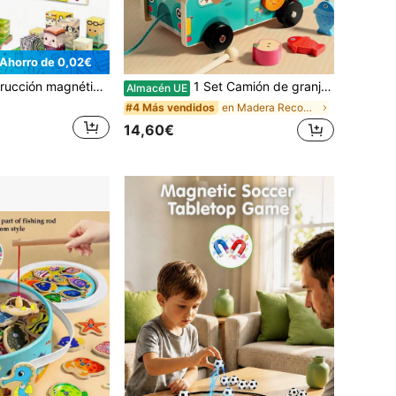
Ahorro de 0,02€
Bloques de construcción magnéticos - Juguete educativo STEM, bloques de apilamiento magnéticos, juego interactivo familiar, juguete de rompecabezas de aprendizaje, juguete sensorial Montessori, adecuado para niños y niñas de 3+ años, regalo de cumpleaños y festividades (colores aleatorios)
1 Set Camión de granja de madera multifuncional 5 en 1 | Juego de emparejamiento de formas, xilófono, reconocimiento de reloj, juego de engranajes | Juguete educativo de rompecabezas
Almacén UE
en Madera Reconocimiento de formas y colores para
#4 Más vendidos
14,60€