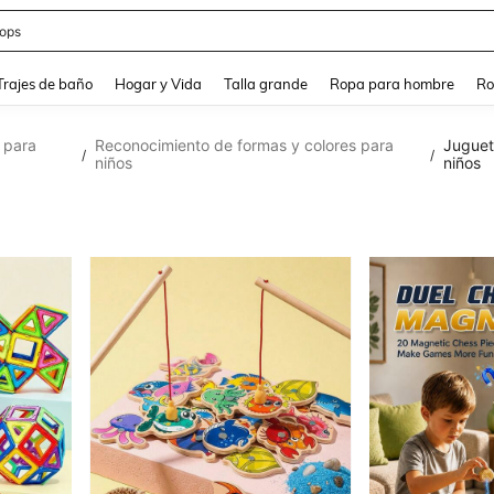
ops
and down arrow keys to navigate search Búsqueda Reciente and Buscar y Encontr
Trajes de baño
Hogar y Vida
Talla grande
Ropa para hombre
Ro
 para
Reconocimiento de formas y colores para
Juguet
/
/
niños
niños