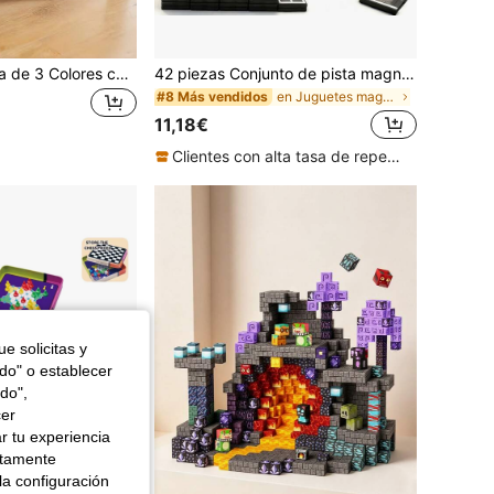
Pizarra Magnética de 3 Colores con Diseño Sellado - Pizarra para Escribir, Dibujar y Garabatear, Adecuada para Niños y Niñas de Preescolar, Juguete de Rompecabezas de Aprendizaje para Garabatear, Regalo de Cumpleaños para Niños de 3 Años en Adelante, Excelente para el Día del Niño y Navidad
42 piezas Conjunto de pista magnética, adecuado para tirar de coches, bloques de construcción magnéticos, juguetes de ensamblaje creativos, juguetes magnéticos educativos, adecuado para niños y niñas
en Juguetes magnéticos de pesca y clasificación pa
#8 Más vendidos
11,18€
Clientes con alta tasa de repetición
e solicitas y
odo" o establecer
do",
cer
r tu experiencia
ctamente
la configuración