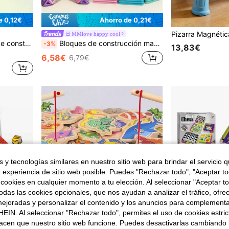
e 0,12€
Ahorro de 0,21€
MMlove happy cool
as de 3 años en adelante, niños de jardín de infancia, multicolor
Bloques de construcción magnéticos, adecuados para niños y niñas. Juego de bloques de construcción de castillo macaron mejorado, adecuado para niños pequeños, cultiva la creatividad STEM, juguete educativo, regalo de cumpleaños perfecto para niños. Colores de accesorios aleatorios, adecuado para niños de 3 años en adelante
-3%
13,83€
6,58€
6,79€
 y tecnologías similares en nuestro sitio web para brindar el servicio qu
r experiencia de sitio web posible. Puedes "Rechazar todo", "Aceptar t
 cookies en cualquier momento a tu elección. Al seleccionar "Aceptar to
das las cookies opcionales, que nos ayudan a analizar el tráfico, ofre
ejoradas y personalizar el contenido y los anuncios para complementa
EIN. Al seleccionar "Rechazar todo", permites el uso de cookies estri
acen que nuestro sitio web funcione. Puedes desactivarlas cambiando 