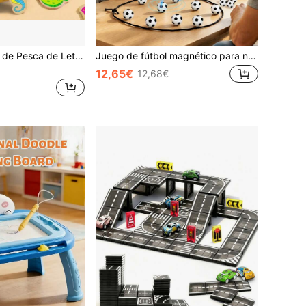
1 Set de Juguete de Pesca de Letras de Madera - Juego Educativo con Tema de Vida Marina de Dibujos Animados, Cultivar Habilidades Cognitivas, Juego Interactivo Padres-Hijos, Adecuado para Regalos de Navidad, Acción de Gracias, Pascua, Cumpleaños, Patrones de Peces Aleatorios
Juego de fútbol magnético para niños, incluye pisar minas, inducción magnética, juego de mesa interactivo educativo, juguete, regalo para vacaciones, regalo de cumpleaños
12,65€
12,68€