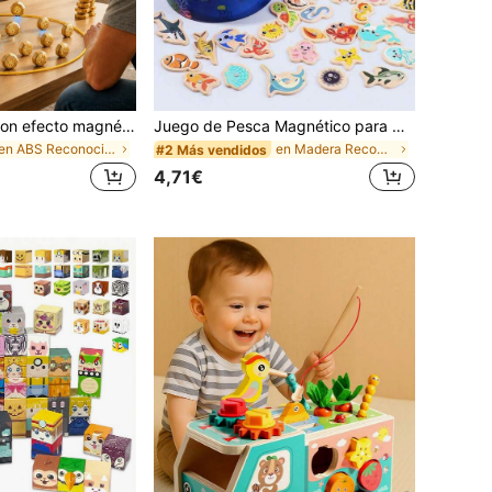
Juego de mesa con efecto magnético para niños, inducción magnética, juego de mesa interactivo para padres e hijos, juguete de juego de mesa, regalo para días festivos
Juego de Pesca Magnético para Niños de 15 Piezas, Adecuado para Niños de 3-8 Años, Incluye Caña de Pescar de Madera y Juguetes de Peces, Juguetes Educativos de Pesca de Animales Marinos para Niños y Niñas
en ABS Reconocimiento de formas y colores para niñ
en Madera Reconocimiento de formas y colores para
#2 Más vendidos
4,71€