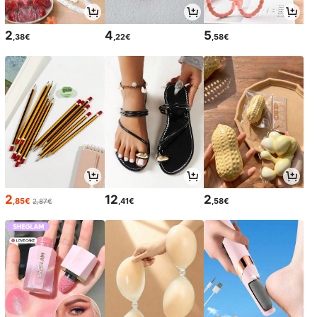
2
4
5
,38€
,22€
,58€
2
12
2
,85€
,41€
,58€
2,87€