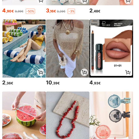
4
3
2
,90€
,16€
,48€
9,99€
3,26€
-50%
-3%
2
10
4
,36€
,39€
,93€