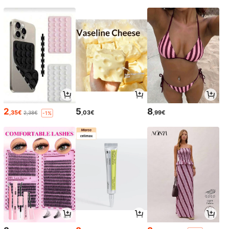
2
5
8
,35€
,03€
,99€
2,38€
-1%