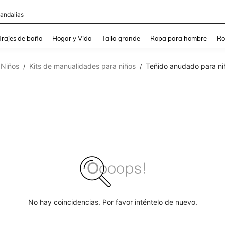
andalias
and down arrow keys to navigate search Búsqueda Reciente and Buscar y Encontr
Trajes de baño
Hogar y Vida
Talla grande
Ropa para hombre
Ro
 Niños
Kits de manualidades para niños
Teñido anudado para ni
/
/
No hay coincidencias. Por favor inténtelo de nuevo.