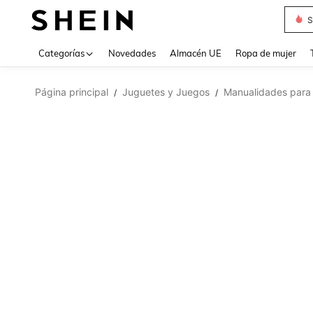
S
Use up 
Categorías
Novedades
Almacén UE
Ropa de mujer
Página principal
Juguetes y Juegos
Manualidades para
/
/