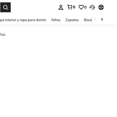
0
0
ar. Press Enter to select.
pa interior y ropa para dormir
Niños
Zapatos
Bisutería Y Accesorio
ños