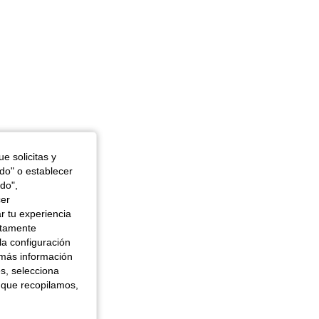
e solicitas y
odo" o establecer
do",
cer
r tu experiencia
ctamente
la configuración
 más información
es, selecciona
 que recopilamos,