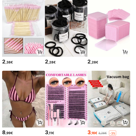
2
2
2
,38€
,28€
,28€
8
3
3
,99€
,11€
,16€
3,26€
-3%