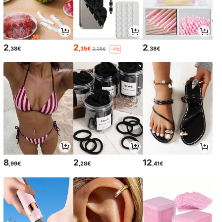
2
2
2
,38€
,35€
,38€
2,38€
-1%
8
2
12
,99€
,28€
,41€