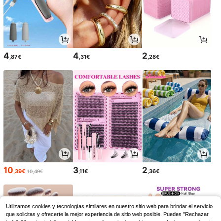
4
4
2
,87€
,31€
,28€
10
3
2
,39€
,11€
,36€
10,49€
Utilizamos cookies y tecnologías similares en nuestro sitio web para brindar el servicio
que solicitas y ofrecerte la mejor experiencia de sitio web posible. Puedes "Rechazar