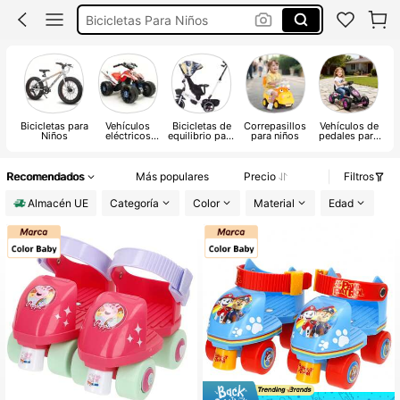
Bicicletas Para Niños
Triciclo Bebe
Bicicletas para
Vehículos
Bicicletas de
Correpasillos
Vehículos de
Niños
eléctricos
equilibrio para
para niños
pedales para
e
para niños
niños
niños
Recomendados
Más populares
Precio
Filtros
Almacén UE
Categoría
Color
Material
Edad