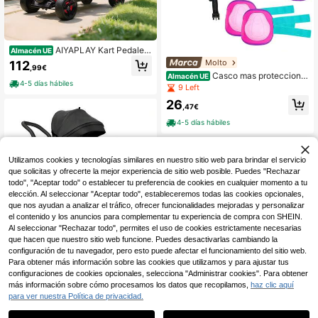
AIYAPLAY Kart Pedales
Almacén UE
para Niños de +3 Años Go Kart con
Molto
112
,99€
Embrague Automático Freno Rueda
Casco mas proteccione
Almacén UE
s Antideslizantes de EVA y Marco M
4-5 días hábiles
s rosa 2 a 10 años ✅ Entrega 24/48
9 Left
etálico Carga 50 kg Rojo
h a España (península) - Cascos y
26
Protecciones Infantiles - Molto - Re
,47€
f. 24305
4-5 días hábiles
Utilizamos cookies y tecnologías similares en nuestro sitio web para brindar el servicio
que solicitas y ofrecerte la mejor experiencia de sitio web posible. Puedes "Rechazar
todo", "Aceptar todo" o establecer tu preferencia de cookies en cualquier momento a tu
elección. Al seleccionar "Aceptar todo", estableceremos todas las cookies opcionales,
que nos ayudan a analizar el tráfico, ofrecer funcionalidades mejoradas y personalizar
el contenido y los anuncios para complementar tu experiencia de compra con SHEIN.
Al seleccionar "Rechazar todo", permites el uso de cookies estrictamente necesarias
que hacen que nuestro sitio web funcione. Puedes desactivarlas cambiando la
4
configuración de tu navegador, pero esto puede afectar el funcionamiento del sitio web.
Triciclo y cochecito mul
Almacén UE
Para obtener más información sobre las cookies que utilizamos y para ajustar tus
tifuncional de 9 meses a 5 años has
26 Left
configuraciones de cookies opcionales, selecciona "Administrar cookies". Para obtener
ta 25 kg Ruedas grandes de PU, asi
5
más información sobre cómo procesamos los datos que recopilamos,
haz clic aquí
58
ento triciclo giratorio 360° Montaje
,28€
para ver nuestra Política de privacidad.
1
Triciclo con barra de em
sin herramientas
Almacén UE
puje, asiento giratorio delantero y tr
0
59
,78€