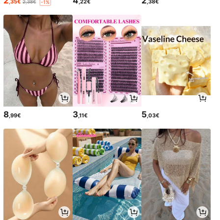
2
4
2
,35€
,22€
,38€
2,38€
-1%
8
3
5
,99€
,11€
,03€