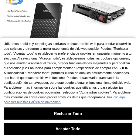
1 pieza Lector de tarjeta SD de dobl
5
e ranura compatible con iPhone/cá
Lector de tarjetas USB 3.0 de alta v
,75€
Utilizamos cookies y tecnologías similares en nuestro sitio web para brindar el servicio
mara, compatible con tarjetas SD y
elocidad 6 en 1, lector de tarjetas de
7 Left
que solicitas y ofrecerte la mejor experiencia de sitio web posible. Puedes "Rechazar
TF, lector de tarjeta Micro SD portát
memoria universal Tipo-C, compati
5
todo", "Aceptar todo" o establecer tu preferencia de cookies en cualquier momento a tu
il, plug and play, compatible con iPh
,84€
ble con tarjetas SD TF, adecuado p
elección. Al seleccionar "Aceptar todo", estableceremos todas las cookies opcionales,
one 16 Pro Max/16 Pro/16 Plus/16/1
HP
ara teléfonos y computadoras
5/14/13/12/11, Series
que nos ayudan a analizar el tráfico, ofrecer funcionalidades mejoradas y personalizar
HPE P09907-001 unida
Almacén UE
EAGET Disco duro externo portátil -
el contenido y los anuncios para complementar tu experiencia de compra con SHEIN.
d de estado sólido 2.5" 480 GB SAT
22 Left
Capacidad de 500GB, HDD mecáni
14 Left
Al seleccionar "Rechazar todo", permites el uso de cookies estrictamente necesarias
A
1.250
co USB 3.0 de 6.35cm, transferenc
22
,80€
que hacen que nuestro sitio web funcione. Puedes desactivarlas cambiando la
,77€
ia de datos de alta velocidad, plug
configuración de tu navegador, pero esto puede afectar el funcionamiento del sitio web.
and play, múltiples colores disponib
4-7 días hábiles
Envío gratuito
Para obtener más información sobre las cookies que utilizamos y para ajustar tus
les, adecuado para PC, transferenc
ia de datos multifuncional, diseño e
configuraciones de cookies opcionales, selecciona "Administrar cookies". Para obtener
legante, construcción.
más información sobre cómo procesamos los datos que recopilamos,
haz clic aquí
para ver nuestra Política de privacidad.
Rechazar Todo
Mostrar artículos similares con stock
Ver todo
BLANBOK+ Memoria U
Almacén UE
17
SB de 128/256/512 GB para teléfon
,88€
Aceptar Todo
o, memoria externa de expansión pa
Lo sentimos, este producto está agotado.
ra fotos, unidad flash para teléfono