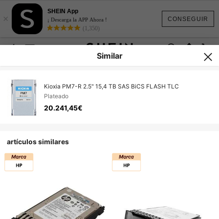
SHEIN App
×
CONSEGUIR
¡ Descarga la APP Ahora !
(1,350)
Similar
Kioxia PM7-R 2.5" 15,4 TB SAS BiCS FLASH TLC
Plateado
20.241,45€
artículos similares