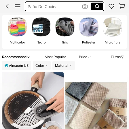
Paños Cocina
Paños De Cocina Algodon
Paños De Cocina
Multicolor
Negro
Gris
Poliéster
Microfibra
Recommended
Most Popular
Price
Filtros
Almacén UE
Color
Material