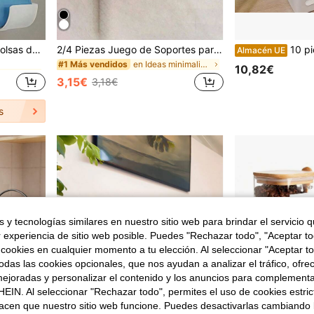
en Almacenamiento de la mesa del comedor de Ramadá
4pcs/2pcs Soporte para bolsas de basura, Estante para bolsas de basura, Soporte para bolsas de plástico, Estante de almacenamiento para bolsas de basura, Soporte portátil para bolsas de basura, Soporte para bolsas de plástico montado en la pared, Soporte para bolsas de basura, Estante organizador de almacenamiento para bolsas de basura, Soporte para bolsas de basura, Estante de almacenamiento de cocina con espacio ajustable.
2/4 Piezas Juego de Soportes para Esponjas - Montaje en Pared sin Taladrar Estante de Almacenamiento para Esponja, Paño de Cocina y Toallitas - Diseño Moderno, Esencial para Volver a la Escuela
10 piezas Cajas de almacenamiento de plástico pequeñas multiusos para e
Almacén UE
en Almacenamiento de la mesa del comedor de Ramadá
en Almacenamiento de la mesa del comedor de Ramadá
en Ideas minimalistas de almacenamiento para el ho
#1 Más vendidos
10,82€
3,15€
3,18€
en Almacenamiento de la mesa del comedor de Ramadá
s
 y tecnologías similares en nuestro sitio web para brindar el servicio qu
r experiencia de sitio web posible. Puedes "Rechazar todo", "Aceptar t
 cookies en cualquier momento a tu elección. Al seleccionar "Aceptar to
das las cookies opcionales, que nos ayudan a analizar el tráfico, ofre
ejoradas y personalizar el contenido y los anuncios para complementa
EIN. Al seleccionar "Rechazar todo", permites el uso de cookies estri
acen que nuestro sitio web funcione. Puedes desactivarlas cambiando 