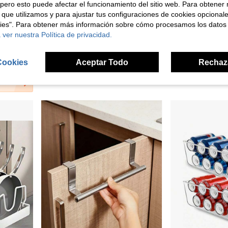
pero esto puede afectar el funcionamiento del sitio web. Para obtener
 que utilizamos y para ajustar tus configuraciones de cookies opcional
kies". Para obtener más información sobre cómo procesamos los datos
 ver nuestra Política de privacidad.
escurridor de platos ahorrador de espacio, organizador de cocina, Día del Maestro, Copa del Mundo
Un lindo diseño de dinosaurio de dibujos animados, estampado adorable, botella de agua deportiva de unicolor de dibujos animados con gran capacidad de 500ml/16.9oz, boquilla inclinada, pajita y asa portátil. Un regalo perfecto para cumpleaños o el Día de San Valentín.
#8 Más vendidos
5,02€
2,64€
Cookies
Aceptar Todo
Rechaz