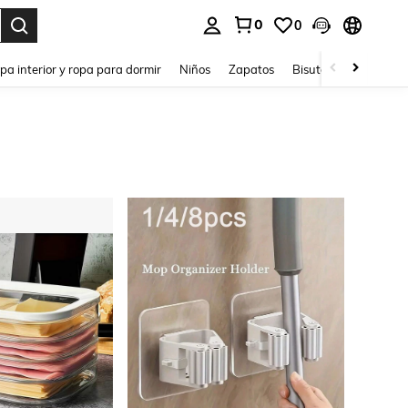
0
0
ar. Press Enter to select.
pa interior y ropa para dormir
Niños
Zapatos
Bisutería Y Accesorio