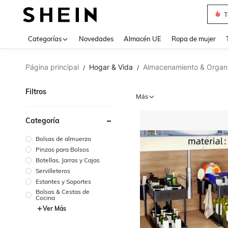
T
Use up 
Categorías
Novedades
Almacén UE
Ropa de mujer
Página principal
Hogar & Vida
Almacenamiento & Organ
/
/
Filtros
Más
Categoría
Bolsas de almuerzo
Pinzas para Bolsos
Botellas, Jarras y Cajas
Servilleteros
Estantes y Soportes
Bolsas & Cestas de
Cocina
Ver Más