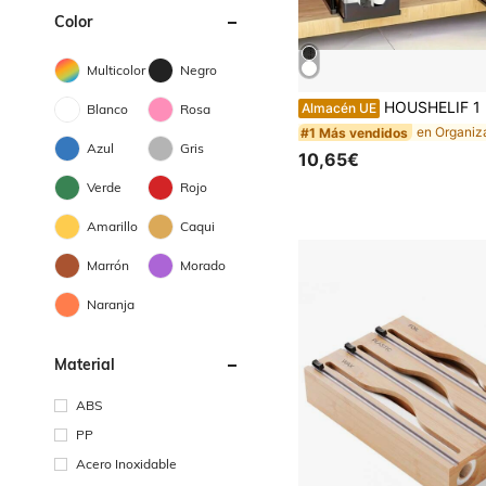
Color
Multicolor
Negro
HOUSHELIF 1 pieza Organizador de fregadero de doble nivel, 1 pieza Estante de almacenamiento para espacios estrechos, Estante de almacenam
Almacén UE
Blanco
Rosa
#1 Más vendidos
Azul
Gris
10,65€
Verde
Rojo
Amarillo
Caqui
Marrón
Morado
Naranja
Material
ABS
PP
Acero Inoxidable