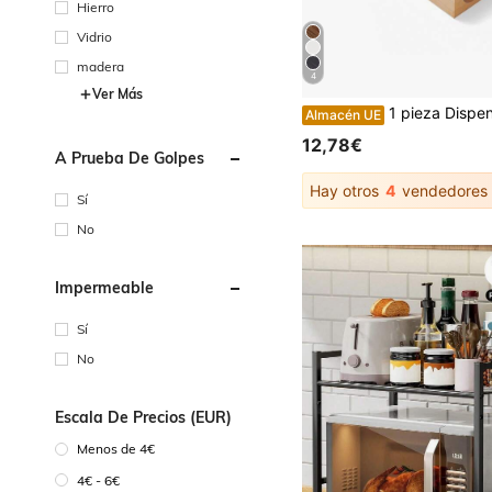
Hierro
Vidrio
madera
4
Ver Más
1 pieza Dispensador de plástico de bambú natural, Caja de almacenamiento 3 en 1 para papel de aluminio y papel
Almacén UE
12,78€
A Prueba De Golpes
Hay otros
4
vendedores
Sí
No
Impermeable
Sí
No
Escala De Precios (EUR)
Menos de 4€
4€ - 6€