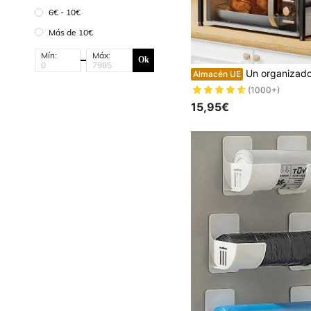
6€ - 10€
Más de 10€
Mín:
Máx:
Ok
Un organizador de cocina simple y versátil que también sirve como estante para microondas y horno, con almacenamiento de doble nivel para sus especi
Almacén UE
(1000+)
15,95€