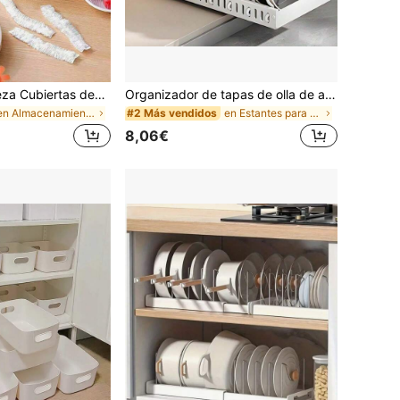
200/100/50/1 pieza Cubiertas desechables de película adherente para alimentos, cubiertas para cabezal de ducha, bolsas desechables multiusos, cubiertas desechables para zapatos, película adherente de cocina reforzada, cubiertas de preservación de alimentos para refrigerador doméstico, cubiertas elásticas, uso diario
Organizador de tapas de olla de acero inoxidable de 7 ranuras, estante de almacenamiento multifuncional de metal para tablas de cortar, moldes de hornear y utensilios de cocina, estante de drenaje ahorrador de espacio, se ajusta a puertas de gabinetes, fregaderos, encimeras y despensas, accesorio práctico de almacenamiento para la cocina del hogar
en Almacenamiento de la mesa del comedor de Ramadá
en Estantes para ollas
#2 Más vendidos
8,06€