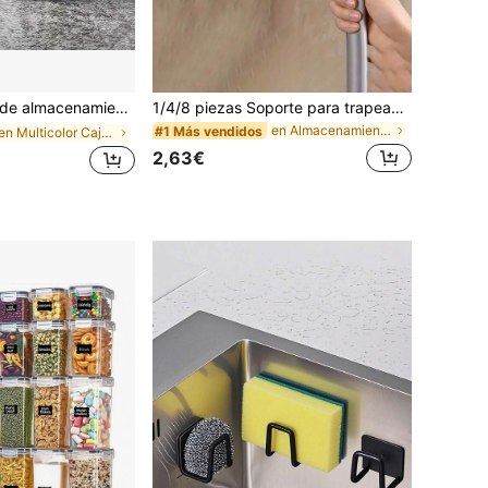
, adecuada para conservar carne. Adecuada para almacenar embutidos, salchichas de salami, carne cocida y alimentos preparados previamente. Se puede utilizar para la refrigeración y congelación de alimentos.
1/4/8 piezas Soporte para trapeador con ganchos, estante de pared para trapeador, organizador de escobas de plástico, adecuado para dormitorio, jardín, baño, hogar, dormitorio, ahorro de espacio, decoración del hogar y el baño, otoño, decoración de vuelta al colegio
en Almacenamiento colgante para baño Almacenamient
#1 Más vendidos
en Multicolor Cajas de almacenamiento para frigorí
2,63€