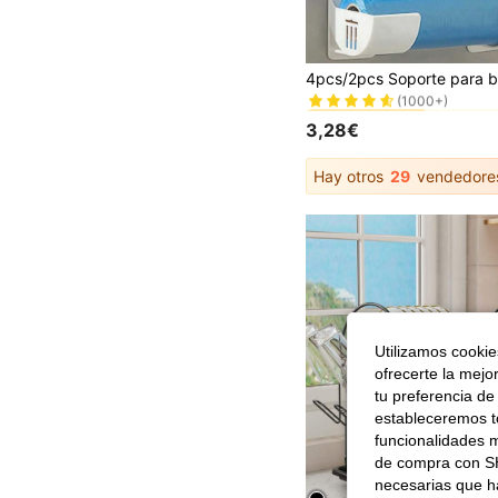
#9 Más vendidos
(1000+)
#9 Más vendidos
#9 Más vendidos
(1000+)
(1000+)
3,28€
#9 Más vendidos
(1000+)
Hay otros
29
vendedore
Utilizamos cookies
ofrecerte la mejo
tu preferencia de
estableceremos to
funcionalidades m
de compra con SH
necesarias que h