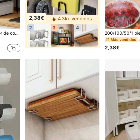
2,38€
4.3k+ vendidos
2
3
4
as y talla grande, artículos del hogar, baño, Día del Maestro, Copa del Mundo
#1 Más vendidos
2,38€