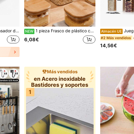
 de alimentos, Tamaño 33*21*7cm Organizador de cajón de cocina
1 pieza Frasco de plástico cuadrado sellado - Recipiente físico con tapa de madera Frasco de almacenamiento de alimentos multifuncional, a prueba de humedad y de insectos, en tres tamaños, resistente, a prueba de fugas, almacenamiento libre de humedad para granos de café, té, pasta, harina, azúcar, nueces, dulces, sales de baño - El artículo de cocina perfecto para el hogar para organizar despensas y encimeras
Juego de 7/10/24 recipientes herméticos para almacenamiento de
NEW
Almacén UE
#2 Más vendidos
6,08€
14,56€
Más vendidos
en Acero inoxidable
Bastidores y soportes
1