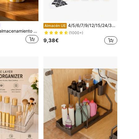
4/5/6/7/9/12/15/24/36 piezas, Juego de recipientes herméticos para almacenamiento de alimentos con tapas - Perfectos para la organización y el almacenamiento de la despensa de la cocina de cereales, arroz, pasta, té, frutos secos y granos de café - Aptos para lavavajillas con etiquetas y marcador incluidos
Almacén UE
1 pieza Tarro de almacenamiento de cerámica pintado a mano con rayas estilo INS, soporte para utensilios de cocina, organizador de cubertería para mesa de comedor y sala de estar, soporte para palillos, cucharas y tenedores, adorno decorativo para el hogar, regalo festivo para familia y amigos, regalo de inauguración de casa
(1000+)
9,38€