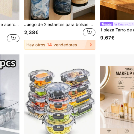
1 pieza/2 piezas Toallero de acero inoxidable, perchero de toalla sobre la puerta, accesorios de cocina, organización del hogar, estante colgante de armario sin taladrar, soporte de toalla de cocina de barra única
Juego de 2 estantes para bolsas de plástico, adecuados para la cocina, almacenamiento detrás de la puerta, organización de la cocina, artículos esenciales de cocina, accesorios de cocina, accesorios de baño, utensilios de cocina para el hogar, decoración de cocina
Estara·CE
2,38€
9,67€
Hay otros
14
vendedores