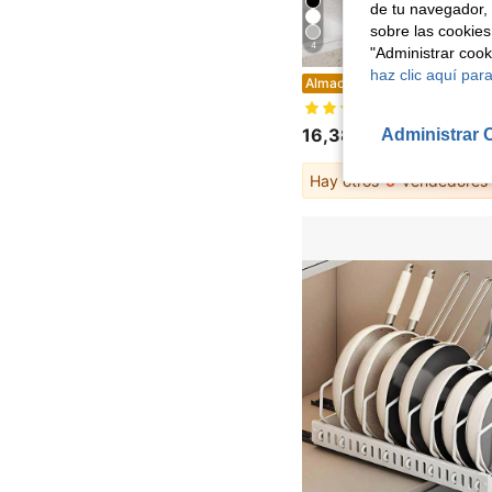
de tu navegador, 
sobre las cookies
4
"Administrar coo
haz clic aquí para
Escurridor de platos de 2 niveles para encimera de cocina con drenaje automático, escurridor de platos a prueba de óxido con soporte para utensilios y secador, estante para platos, 
Almacén UE
(1000+)
16,38€
Administrar 
Hay otros
5
vendedores