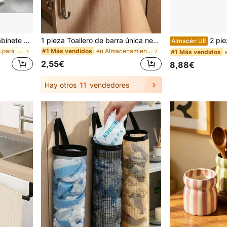
1 pieza Organizador de gabinete extraíble para ollas y sartenes con estante deslizante para tapas de ollas y estante para ollas, adecuado para almacenar tapas de ollas, utensilios de horneado y vajilla dentro de los gabinetes
1 pieza Toallero de barra única negra, barra para colgar toallas sobre la puerta, estante de almacenamiento de toallas montado en la pared sin perforación, estante de almacenamiento colgante multifuncional para el baño, adecuado para baño, inodoro, cocina, dormitorio, dormitorio, almacenamiento en la parte posterior de la puerta del armario, esencial para la temporada de regreso a clases, temporada de graduación, regreso a clases, imprescindible de verano, también adecuado como regalo del Día de la Madre, cumpleaños, fiesta de vacaciones, viaje y vacaciones, suave.
2 piezas/1 pieza Frascos de almacenamiento de alimen
Almacén UE
en Estantes para ollas
en Almacenamiento para colgar en la puerta
#1 Más vendidos
#1 Más vendidos
2,55€
8,88€
Hay otros
11
vendedores