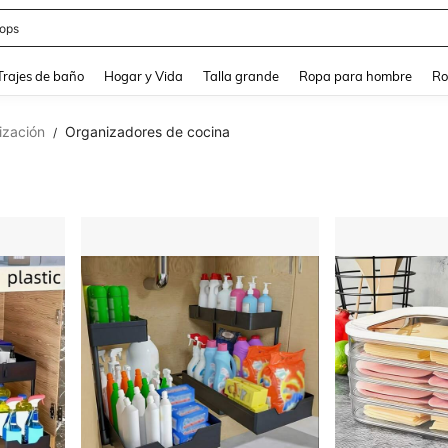
ops
and down arrow keys to navigate search Búsqueda Reciente and Buscar y Encontr
Trajes de baño
Hogar y Vida
Talla grande
Ropa para hombre
Ro
ización
Organizadores de cocina
/