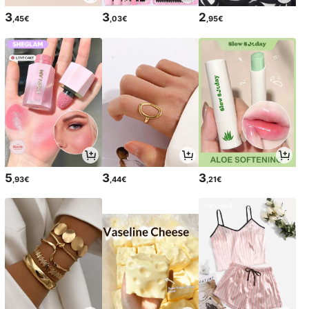
3
3
2
,45€
,03€
,95€
5
3
3
,93€
,44€
,21€