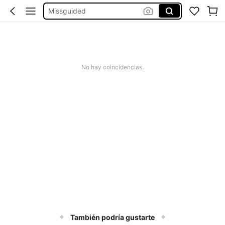
Missguided
Vestido Mujer Verano
Vestido Verano Mujer
Bikinis Mujer
No hay coincidencias.
También podría gustarte