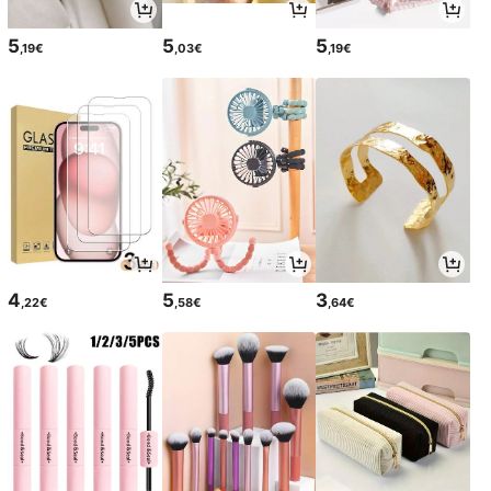
5
5
5
,19€
,03€
,19€
4
5
3
,22€
,58€
,64€