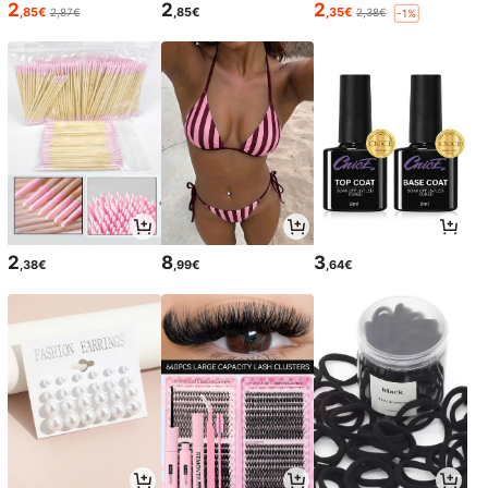
2
2
2
,85€
,85€
,35€
2,87€
2,38€
-1%
2
8
3
,38€
,99€
,64€