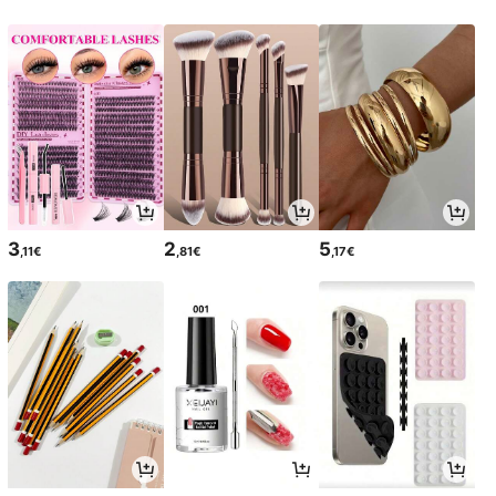
3
2
5
,11€
,81€
,17€