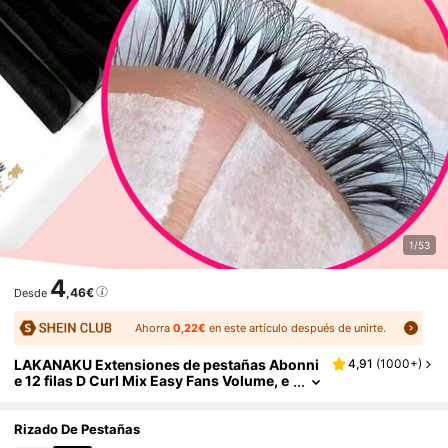
1/53
4
,46€
Desde
Ahorra
0,22€
en este artículo después de unirte.
LAKANAKU Extensiones de pestañas Abonni
4,91
(
1000+
)
e 12 filas D Curl Mix Easy Fans Volume, e
xtensiones de pestañas de abanico auto
mático, pestañas postizas, pestañas en raci
mos de floración, racimos de pestañas, pest
Rizado De Pestañas
añas individuales, pestañas, pestañas postiz