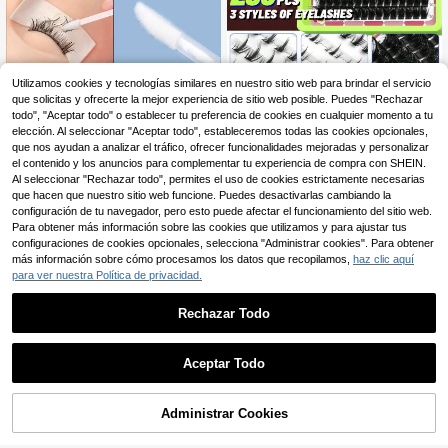
Utilizamos cookies y tecnologías similares en nuestro sitio web para brindar el servicio
Waloshow 50-500 piezas Precio al
por mayor Pinceles desechables de
que solicitas y ofrecerte la mejor experiencia de sitio web posible. Puedes "Rechazar
VELTRINAY 298/286/274/250/
NEW
2
,98€
gran capacidad para labios, Pincele
238piezas Pestañas en racimo esp
todo", "Aceptar todo" o establecer tu preferencia de cookies en cualquier momento a tu
4
,71€
s para pestañas, Pinceles portátiles
onjosas y vaporosas para párpados
elección. Al seleccionar "Aceptar todo", estableceremos todas las cookies opcionales,
para lápiz labial, Pinceles de brillo l
superiores e inferiores, pestañas DI
que nos ayudan a analizar el tráfico, ofrecer funcionalidades mejoradas y personalizar
abial de terciopelo con tallo de crist
Y mezcladas de 6-20mm de longitu
el contenido y los anuncios para complementar tu experiencia de compra con SHEIN.
al, Pinceles para cejas, Palitos de li
d, extensiones de pestañas DIY nat
Al seleccionar "Rechazar todo", permites el uso de cookies estrictamente necesarias
mpieza, Empaquetados individualm
urales y realistas, pestañas en raci
que hacen que nuestro sitio web funcione. Puedes desactivarlas cambiando la
ente
mo suaves, gruesas y esponjosas, p
configuración de tu navegador, pero esto puede afectar el funcionamiento del sitio web.
estañas postizas DIY, suministros p
ara técnicos de pestañas, pestañas
Para obtener más información sobre las cookies que utilizamos y para ajustar tus
individuales
configuraciones de cookies opcionales, selecciona "Administrar cookies". Para obtener
más información sobre cómo procesamos los datos que recopilamos,
haz clic aquí
para ver nuestra Política de privacidad.
Rechazar Todo
Aceptar Todo
Administrar Cookies
AÑADIR A LA BOLSA
1 Set Kit de extensión de pestañas,