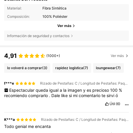
Material:
Fibra Sintética
Composición:
100% Poliéster
Ver más
Información de seguridad y contactos
4,91
(1000+)
Ver más
lo volveré a comprar
(3)
rapidez logística
(7)
loungewear
(7)
f***e
Rizado de Pestañas: C / Longitud de Pestañas: Paquete mixto de 8-15 mm / Grosor: 0.05mm
Espectacular
queda
igual
a
la
imagen
y
es
precioso
100
%
recomiendo
comprarlo
.
Dale
like
si
mi
comentario
te
sirvi
ó
Útil
(6)
K***a
Rizado de Pestañas: C / Longitud de Pestañas: Paquete mixto de 8-15 mm / Grosor: 0.03mm
Todo
genial
me
encanta