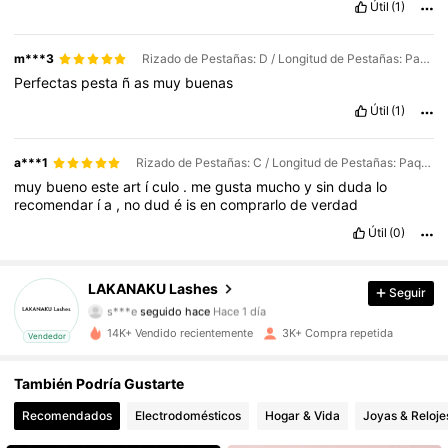
Útil
(1)
m***3
Rizado de Pestañas: D / Longitud de Pestañas: Paquete mixto de 8-15 mm / Grosor: 0.05mm
Perfectas
pesta
ñ
as
muy
buenas
Útil
(1)
a***1
Rizado de Pestañas: C / Longitud de Pestañas: Paquete mixto de 8-15 mm / Grosor: 0.05mm
muy
bueno
este
art
í
culo
.
me
gusta
mucho
y
sin
duda
lo
recomendar
í
a
,
no
dud
é
is
en
comprarlo
de
verdad
Útil
(0)
1.8K Seguidores
4,94
LAKANAKU Lashes
Seguir
s***e
seguido hace
Hace 1 día
1.8K Seguidores
4,94
14K+ Vendido recientemente
3K+ Compra repetida
Vendedor
1.8K Seguidores
4,94
También Podría Gustarte
1.8K Seguidores
4,94
Recomendados
Electrodomésticos
Hogar & Vida
Joyas & Reloje