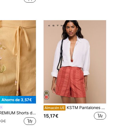
Ahorro de 3,57€
KSTM Pantalones cortos de talle alto relajados con bordados, cintura elástica y detalles de encaje a tono
Almacén UE
ico de vacaciones de verano con bordado floral, ribete en contraste y cintura con lazo
15,17€
99€