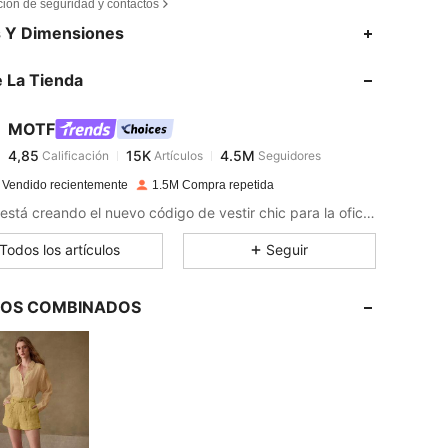
ción de seguridad y contactos
4,85
15K
4.5M
s Y Dimensiones
 La Tienda
4,85
15K
4.5M
MOTF
4,85
15K
4.5M
Calificación
Artículos
Seguidores
m***s
pagado
Hace 1 día
 Vendido recientemente
1.5M Compra repetida
4,85
15K
4.5M
MOTF está creando el nuevo código de vestir chic para la oficina, con ropa profesional que abraza la feminidad y la gracia natural del estilo personal de las mujeres.
Todos los artículos
Seguir
4,85
15K
4.5M
LOS COMBINADOS
4,85
15K
4.5M
4,85
15K
4.5M
4,85
15K
4.5M