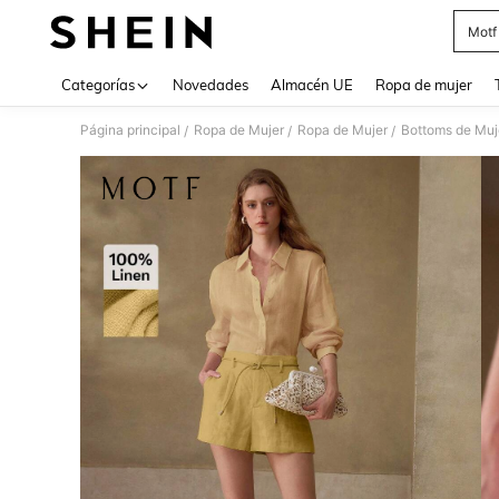
Motf
Use up 
Categorías
Novedades
Almacén UE
Ropa de mujer
Página principal
Ropa de Mujer
Ropa de Mujer
Bottoms de Muj
/
/
/