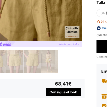
Talla
34 
94%
Guí
¿No es t
Gana h
Env
68,41€
Consigue el look