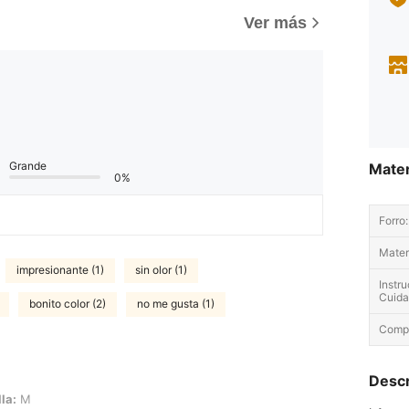
Ver más
Grande
Mater
0%
Forro:
Materi
impresionante (1)
sin olor (1)
Instr
Cuida
bonito color (2)
no me gusta (1)
Compo
Descr
la:
M