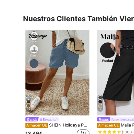
Nuestros Clientes También Vie
29
9
Breezaya
#atuendoscasual
SHEIN Holidaya Pantalones cortos de verano de mujer de nueva confección de algodón y lino, con cordón y dobladillo enrollado, con tejido de textura de algodón y lino, diseño de cintura elástica con cordón, y detalles de dobladillo enrollado, ofreciendo un aspecto relajado pero elegante, adecuado para salidas diarias, vacaciones u ocasiones casuales ligeras, un artículo versátil en la categoría de pantalones cortos casuales con cordón, pantalones elegantes de color caqui y pantalones holgados y estilizadores.
Maija Pantalones anchos y sueltos de estilo casual para muje
Almacén UE
Almacén UE
(1000+
13,49€