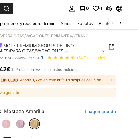
0
0
ar. Press Enter to select.
pa interior y ropa para dormir
Niños
Zapatos
Bisutería Y Accesorio
/PARA CITAS/VACACIONES, PRIMAVERA/VERANO
MOTF PREMIUM SHORTS DE LINO
LES/PARA CITAS/VACACIONES,
VERA/VERANO
z251126628992070414
(34 Comentarios)
,42€
ICE AND AVAILABILITY
Precio con IVA e impuestos incluidos
Ahorra
1,72€
en este artículo después de unirte.
vío gratuito
:
Mostaza Amarilla
Imagen grande