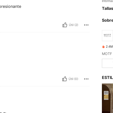
Informa
presionante
Talla
Sobre
Útil (2)
2.4M
ESTI
Útil (0)