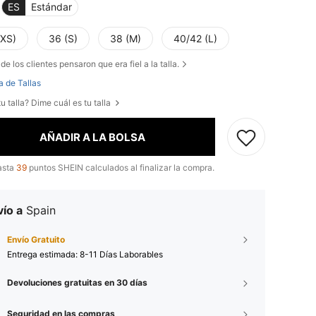
ES
Estándar
(XS)
36 (S)
38 (M)
40/42 (L)
de los clientes pensaron que era fiel a la talla.
a de Tallas
u talla? Dime cuál es tu talla
AÑADIR A LA BOLSA
asta
39
puntos SHEIN calculados al finalizar la compra.
ío a
Spain
Envío Gratuito
Entrega estimada:
8-11 Días Laborables
Devoluciones gratuitas en 30 días
Seguridad en las compras