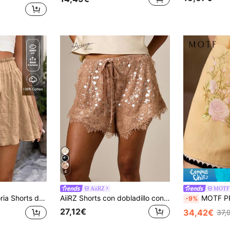
4
AiiRZ
MOTF
 de unicolor, pierna ancha y suelta, estilo casual de vacaciones, bohemio, para viajes, playa, fotografía callejera y estética
AiiRZ Shorts con dobladillo con volantes, cintura con cordón y adorno de encaje con lentejuelas, para fiestas de verano y festivales
MOTF PREMIUM Shorts de mujer estilo románt
-9%
27,12€
34,42€
37,