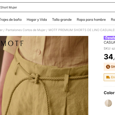
 Short Mujer
and down arrow keys to navigate search Búsqueda Reciente and Buscar y Encontr
Trajes de baño
Hogar y Vida
Talla grande
Ropa para hombre
Ro
er
Pantalones Cortos de Mujer
MOTF PREMIUM SHORTS DE LINO CASUALES
/
/
CASUA
PRIMA
SKU: s
34
PR
En
Color