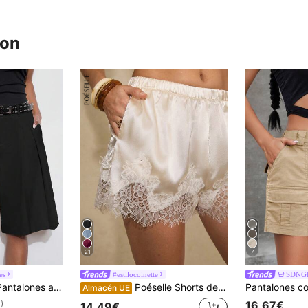
ron
21
7
es
#estilocoinette
SDNG
r, de unicolor, adecuados para el verano, el transporte urbano, el estilo casual de oficina y el uso docente
Poéselle Shorts de satén blanco con ribete de encaje para mujer, bloomers elegantes de verano para dormir, shorts sueltos con cintura elástica y volantes para vacaciones, looks casuales de primavera/verano en color crema
Almacén UE
16,67€
)
14,49€