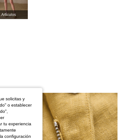
 Artículos
4,85
15K
4.5M
4,85
15K
4.5M
e solicitas y
odo" o establecer
do",
cer
r tu experiencia
ctamente
la configuración