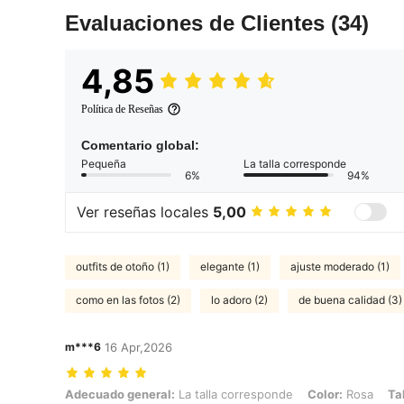
Evaluaciones de Clientes
(34)
4,85
Política de Reseñas
Comentario global:
Pequeña
La talla corresponde
6%
94%
Ver reseñas locales
5,00
outfits de otoño (1)
elegante (1)
ajuste moderado (1)
como en las fotos (2)
lo adoro (2)
de buena calidad (3)
m***6
16 Apr,2026
Adecuado general: La talla corresponde, Color: Rosa, Talla: M
Adecuado general:
La talla corresponde
Color:
Rosa
Tal