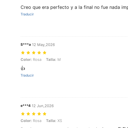
Creo que era perfecto y a la final no fue nada im
Traducir
S***a
12 May,2026
Color: Rosa, Talla: M
Color:
Rosa
Talla:
M
👍
Traducir
e***4
12 Jun,2026
Color: Rosa, Talla: XS
Color:
Rosa
Talla:
XS