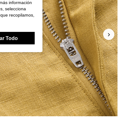
 más información
es, selecciona
 que recopilamos,
ar Todo