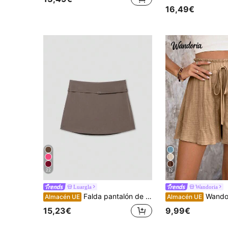
16,49€
22
12
Luargla
Wandoria
Falda pantalón de verano con cinturón de cremallera de unicolor para mujer
Wandoria Shorts de mujer de verano color caqui, tela texturizada, diseño
Almacén UE
Almacén UE
15,23€
9,99€