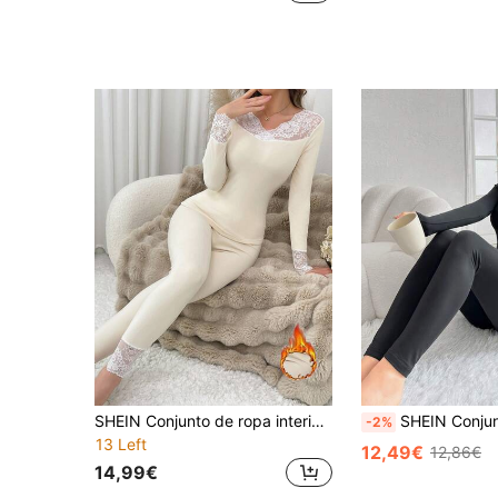
SHEIN Conjunto de ropa interior térmica de mujer con escote en V, de corte slim y con aplicaciones de encaje, para otoño/invierno
SHEIN Conjunto de ropa interior térmic
-2%
13 Left
12,49€
12,86€
14,99€