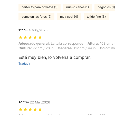
perfecto para novatos (1)
nuevos años (1)
negocios (1)
como en las fotos (2)
muy cool (4)
tejido fino (3)
1***3
4 May,2026
Adecuado general: La talla corresponde, Altura: 163 cm / 64 in, Peso:
Adecuado general:
La talla corresponde
Altura:
163 cm / 
Cintura:
72 cm / 28 in
Caderas:
112 cm / 44 in
Color:
Ro
Está muy bien, lo volveria a comprar.
Traducir
A***m
22 Mar,2026