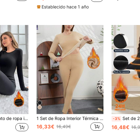
Establecido hace 1 año
a lisa para mujer, otoño / invierno
1 Set de Ropa Interior Térmica de Mezcla de Lana y Seda, Grosor Medio, Cómoda y Favorecedora de la Figura, Cálida para Uso en el Hogar en Otoño, Invierno y Primavera
Set de 2 piezas de ropa interior térmica de muj
-3%
16,33€
16,49€
16,48€
16,