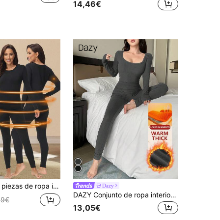
14,46€
er con cuello redondo, manga larga y unicolor, de estilo casual y gruesa, para otoño/invierno
Dazy
DAZY Conjunto de ropa interior térmica básica y ajustada para mujer, pijama de otoño e invierno
99€
13,05€