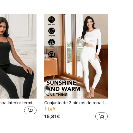
Conjunto de ropa interior térmica tipo camisola con parche de mariposa
Conjunto de 2 piezas de ropa interior térmica de terciopelo negro con cuello redondo para mujer, pijamas para el hogar a prueba de frío en otoño/invierno, adecuado para climas fríos severos, deportes al aire libre, con calidez a prueba de frío, retención de calor ceñida al Body, comodidad en el hogar, tela elástica, se puede usar como regalo de otoño/invierno
1 Left
15,81€