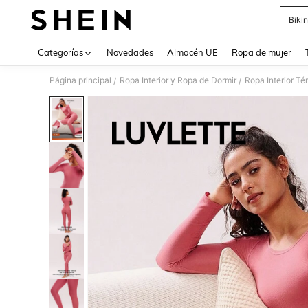
Bikin
Use up 
Categorías
Novedades
Almacén UE
Ropa de mujer
Página principal
Ropa Interior y Ropa de Dormir
Ropa Interior Té
/
/