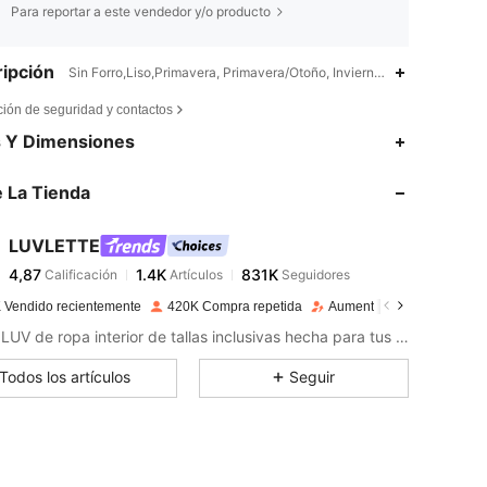
Para reportar a este vendedor y/o producto
ipción
Sin Forro,Liso,Primavera, Primavera/Otoño, Invierno, Otoño/Invierno
ción de seguridad y contactos
4,87
1.4K
831K
s Y Dimensiones
 La Tienda
4,87
1.4K
831K
LUVLETTE
4,87
1.4K
831K
Calificación
Artículos
Seguidores
i***a
pagado
Hace 1 día
 Vendido recientemente
420K Compra repetida
Aumento de seguidores 3
4,87
1.4K
831K
Marca LUV de ropa interior de tallas inclusivas hecha para tus curvas
Todos los artículos
Seguir
4,87
1.4K
831K
4,87
1.4K
831K