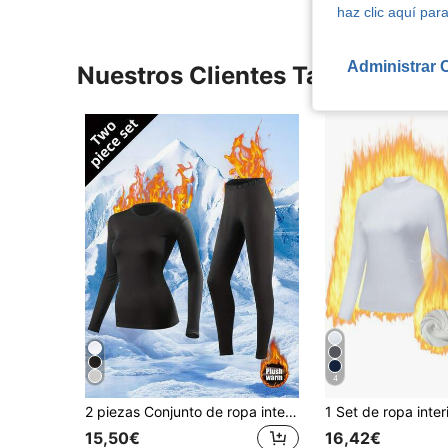
haz clic aquí para
Administrar 
Nuestros Clientes También Vie
4
2 piezas Conjunto de ropa interior térmica para mujer, forro de felpa suave y cálido, adecuado para uso diario casual, fitness, esquí, capa base, atuendo cálido de otoño/invierno para mujer
15,50€
16,42€