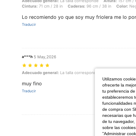
Adecuado general: La talla corresponde, Altura: 157 cm / 62 in, Peso: 
Adecuado general:
La talla corresponde
Altura:
157 cm / 
Cintura:
71 cm / 28 in
Caderas:
96 cm / 38 in
Color:
Neg
Lo recomiendo yo que soy muy friolera me lo po
Traducir
a***h
5 May,2026
Adecuado general: La talla corresponde, Color: Rosa, Talla: M
Adecuado general:
La talla corresponde
Color:
Rosa
Tal
Utilizamos cookies
muy fino
ofrecerte la mejo
Traducir
tu preferencia de
estableceremos to
funcionalidades m
de compra con SH
necesarias que h
de tu navegador, 
Ver Más Re
sobre las cookies
"Administrar coo