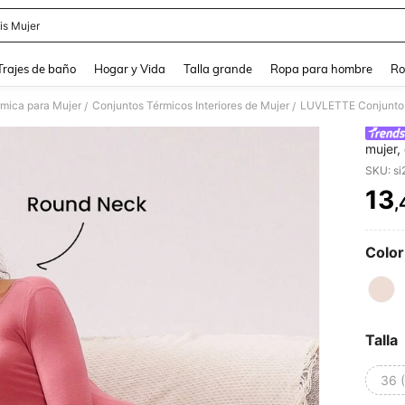
is Mujer
and down arrow keys to navigate search Búsqueda Reciente and Buscar y Encontr
Trajes de baño
Hogar y Vida
Talla grande
Ropa para hombre
Ro
rmica para Mujer
Conjuntos Térmicos Interiores de Mujer
/
/
mujer,
invier
SKU: s
color 
13
,
PR
Color
Talla
36 