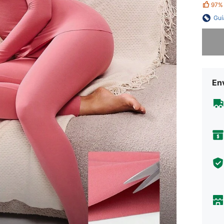
97%
Guí
Lo sent
Env