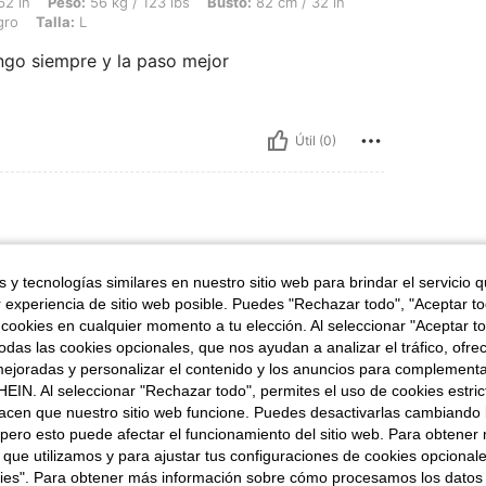
56 kg / 123 lbs, Busto: 82 cm / 32 in, Cintura: 71 cm / 28 in, Caderas: 96 cm / 38 i
62 in
Peso:
56 kg / 123 lbs
Busto:
82 cm / 32 in
ro
Talla:
L
ngo siempre y la paso mejor
Útil (0)
la:
M
 y tecnologías similares en nuestro sitio web para brindar el servicio qu
r experiencia de sitio web posible. Puedes "Rechazar todo", "Aceptar t
 cookies en cualquier momento a tu elección. Al seleccionar "Aceptar to
das las cookies opcionales, que nos ayudan a analizar el tráfico, ofre
ejoradas y personalizar el contenido y los anuncios para complementa
Útil (0)
EIN. Al seleccionar "Rechazar todo", permites el uso de cookies estri
acen que nuestro sitio web funcione. Puedes desactivarlas cambiando 
pero esto puede afectar el funcionamiento del sitio web. Para obtener
señas
 que utilizamos y para ajustar tus configuraciones de cookies opcional
kies". Para obtener más información sobre cómo procesamos los datos