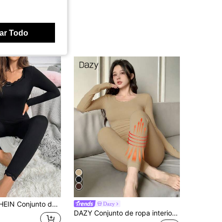
ar Todo
o de ropa interior térmica de top de manga larga con cuello en V y encaje y pantalones para mujer, otoño / invierno
Dazy
DAZY Conjunto de ropa interior térmica de mujer de unicolor y cómoda, para otoño/invierno