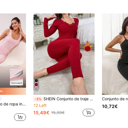
SHEIN Conjunto de traje de mujer con cuello en V de piel de melocotón y encaje en contraste, para otoño/invierno
-3%
LUVLETTE Conjunto de ropa interior térmica para mujer, capa base ultrasuave, conjunto de pijama de invierno cálido para clima frío, chaleco de cuello redondo y pantalones largos, conjunto ligero y cálido
12 Left
10,72€
15,49€
15,99€