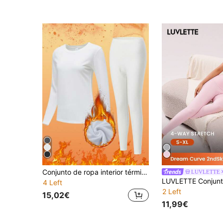
Conjunto de ropa interior térmica para mujer, top de cuello redondo de manga larga negro minimalista + pantalones | Forro térmico, súper cálido, transpirable y ajustado | Adecuado para ocio en el hogar, desplazamientos urbanos, esquí, senderismo | Tecnología antiestática y de secado rápido | Artículo esencial de invierno para otoño/invierno, Navidad y diversas festividades
LUVLETTE
4 Left
2 Left
15,02€
11,99€