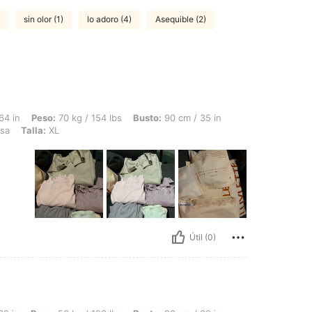
sin olor (1)
lo adoro (4)
Asequible (2)
 70 kg / 154 lbs, Busto: 90 cm / 35 in, Cintura: 72 cm / 28 in, Caderas: 112 cm / 44
64 in
Peso:
70 kg / 154 lbs
Busto:
90 cm / 35 in
sa
Talla:
XL
Útil (0)