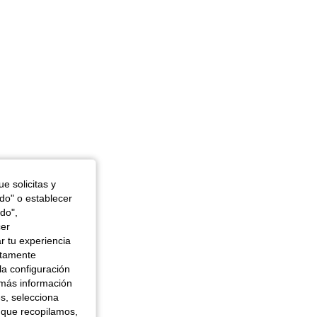
n, Color: Negro, Talla: L
e solicitas y
odo" o establecer
do",
cer
r tu experiencia
ctamente
la configuración
 más información
es, selecciona
 que recopilamos,