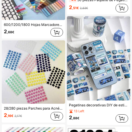
2
,51€
2,63€
600/1200/1800 Hojas Marcadores de Página Pestañas Adhesivas de Índice, Juego con Notas Adhesivas Transparentes, Pestañas de Página de Libro Post Morandi Notas It, Pestañas de Bandera Escribibles y Reposicionables Pegatinas
2
,68€
Pegatinas decorativas DIY de estilo coreano Ins para cuaderno horizontal (aprox. 150 hojas por rollo), material de scrapbooking con pegatinas japonesas y cinta washi decorativa, pegatinas hermosas, adecuadas para fundas de teléfono, botellas de agua, portátiles, tableros de visión, diarios y scrapbooking
28/280 piezas Parches para Acné/Granos, Para el Rostro, Colores Pastel Lindos, Coloridos, Pegatinas de Amor que Protegen y Curan, Eliminan Marcas y Cubren Manchas, Perfectos para Manchas/Granos
13 Left
2
,16€
2,17€
2
,88€