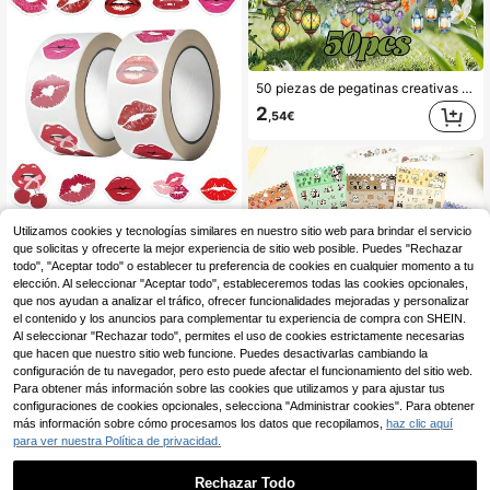
50 piezas de pegatinas creativas de luces parpadeantes para marcos, álbumes, tazas, escritorios, escuelas, aulas, pegatinas decorativas impermeables adecuadas para Halloween, Navidad, regalos y útiles escolares
2
,54€
Utilizamos cookies y tecnologías similares en nuestro sitio web para brindar el servicio
500 piezas/rollo Pegatinas de labios rojos vintage americanos, estampados de labios en degradado rojo rosa & rojo brillante, múltiples estilos de textura de labios dibujados a mano, adecuadas para collage de planificador de mujeres, decoración de teléfono & taza, embalaje de caja de regalo de maquillaje, embalaje de postres, pegatinas decorativas creativas
que solicitas y ofrecerte la mejor experiencia de sitio web posible. Puedes "Rechazar
2
,54€
todo", "Aceptar todo" o establecer tu preferencia de cookies en cualquier momento a tu
elección. Al seleccionar "Aceptar todo", estableceremos todas las cookies opcionales,
que nos ayudan a analizar el tráfico, ofrecer funcionalidades mejoradas y personalizar
el contenido y los anuncios para complementar tu experiencia de compra con SHEIN.
Al seleccionar "Rechazar todo", permites el uso de cookies estrictamente necesarias
que hacen que nuestro sitio web funcione. Puedes desactivarlas cambiando la
configuración de tu navegador, pero esto puede afectar el funcionamiento del sitio web.
Para obtener más información sobre las cookies que utilizamos y para ajustar tus
Hoja de pegatinas de mascotas mini de dibujos animados, pegatinas de animales lindos de perro, gato, oso, panda y conejo multicolor, pegatinas de personajes pequeños estéticos, adecuadas para decoración de planificador, álbum de fotos, funda de teléfono y útiles escolares
configuraciones de cookies opcionales, selecciona "Administrar cookies". Para obtener
23 Left
más información sobre cómo procesamos los datos que recopilamos,
haz clic aquí
para ver nuestra Política de privacidad.
2
,62€
Rechazar Todo