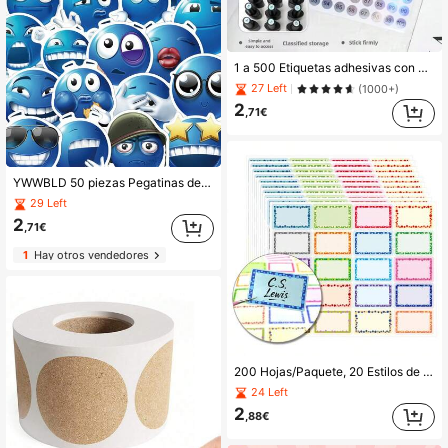
1 a 500 Etiquetas adhesivas con números redondos reflectantes. Etiquetas autoadhesivas para inventario, organización, manualidades DIY, numeración, herramientas de manicura, útiles escolares, scrapbooking, pegatinas divertidas, pegatinas para portátil, Kindle, teléfono papelería libro de sticker estikers
27 Left
(1000+)
2
,71€
YWWBLD 50 piezas Pegatinas de Dibujos Animados de Frijol Azul MEME Pegatinas para Monopatín Guitarra Equipaje Portátil Álbum de Recortes Decoración Pegatinas Creativas DIY Suministros para Álbum de Recortes Pegatinas Divertidas Pegatinas para Portátil Pegatinas para Kindle Pegatinas para Teléfono Suministros Escolares
29 Left
2
,71€
1
Hay otros vendedores
200 Hojas/Paquete, 20 Estilos de Pegatinas de Nombres de Burbujas Coloridas, Organización de Aula Escolar, Etiquetas de Libros de Estudiantes, Etiquetas de Oficina, Suministros para Actividades Grupales Scrapbook, Suministros Escolares
24 Left
2
,88€