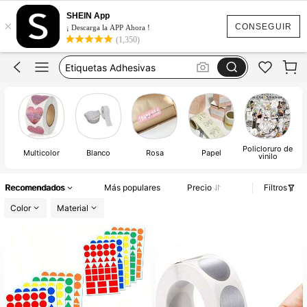
Pegatinas
SHEIN App
×
Posits Para Libros
CONSEGUIR
¡ Descarga la APP Ahora !
(1,350)
Etiquetas Para Material Escolar
Etiquetas Adhesivas
Stickers
Pegatinas
Policloruro de
Multicolor
Blanco
Rosa
Papel
vinilo
Recomendados
Más populares
Precio
Filtros
Color
Material