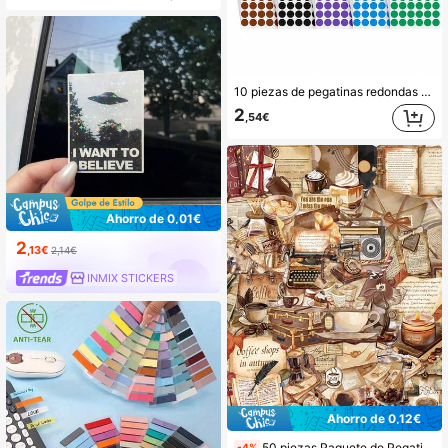
10 piezas de pegatinas redondas de 10 colores, pegatinas adhesivas de puntos redondos, suministros de scrapbooking, papelería, pegatinas divertidas, suministros escolares para Kindle
2
,54€
Ahorro de 0,01€
2
,13€
2,14€
INMIX STICKERS
Ahorro de 0,12€
50 piezas Paquete de Pegatinas Vintage para Funda de Teléfono, Cuaderno, Portátil, Equipaje, Casco, Monopatín, Coche, Kindle, Café, Útiles Escolares Decoración DIY
-4%