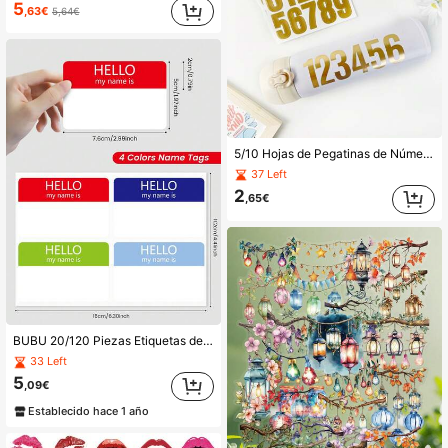
5
,63€
5,64€
5/10 Hojas de Pegatinas de Números Grandes de 1.57 Pulgadas -0-9 Etiquetas Autoadhesivas de Clasificación de Índice de Oficina, Pegatinas de Lámina Dorada Impermeables, Números Estándar de Tamaño Pequeño Dorado/Negro, la Decoración de Lámina Dorada se Puede Aplicar a Botellas de Agua, Cajas de Almuerzo, Tazas, Regalos de Vacaciones, Tarjetas de Felicitación, Fiestas de Cumpleaños, Clasificación de Índice, Decoración de Fiestas y Cualquier Superficie Lisa, Decoración de Aula, Señales, Puertas, Decoración de Placas Numéricas, Índice de Oficina, Artículos Esenciales para la Vuelta a la Escuela, Temporada de Vuelta a la Escuela
37 Left
2
,65€
BUBU 20/120 Piezas Etiquetas de Nombre Personalizadas Pegatinas de Colores, Unisex, (3"X2"), "Hola, Mi Nombre Es", Insignias de Identificación Adhesivas, Adecuadas para Escuela, Oficina, Reuniones y Reuniones Familiares, Suministros Escolares & de Oficina Suministros Escolares
33 Left
5
,09€
Establecido hace 1 año