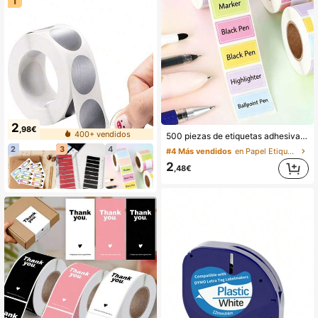
1
2
,98€
400+ vendidos
500 piezas de etiquetas adhesivas de color macaron, etiquetas de nombre impermeables y escribibles de varios colores, etiquetas de índice multiusos, estilo minimalista lindo, etiquetas de índice de color para organización y clasificación en la escuela, oficina y hogar, marcaje, adecuadas para botellas
2
3
4
#4 Más vendidos
en Papel Etiquetas Adhesivas
2
,48€