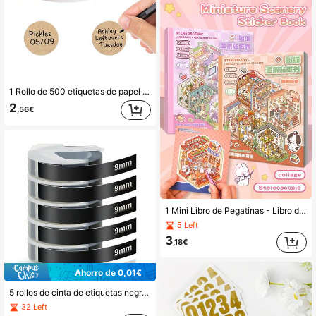
1 Rollo de 500 etiquetas de papel kraft marrón natural con adhesivo permanente, etiquetas redondas de kraft de 0.98 pulgadas/1.5 pulgadas para envases, etiquetas de embalaje de alimentos
2
,56€
1 Mini Libro de Pegatinas - Libro de Pegatinas de Escenas en Miniatura, Incluye Pinzas de Metal, Serie de Animales Pequeños de la Vida Diaria con 6 Escenas Diferentes, Libro de Pegatinas Decorativas DIY Útiles Escolares
5 Left
3
,18€
Ahorro de 0,01€
5 rollos de cinta de etiquetas negras en relieve compatibles con etiquetadoras Dymo, etiquetas de plástico 3D de 3/8 de pulgada, adecuadas para Dymo Organizer Xpress 12965 DYM 12966 Office Mate II, etiquetas autoadhesivas en relieve, útiles escolares
32 Left