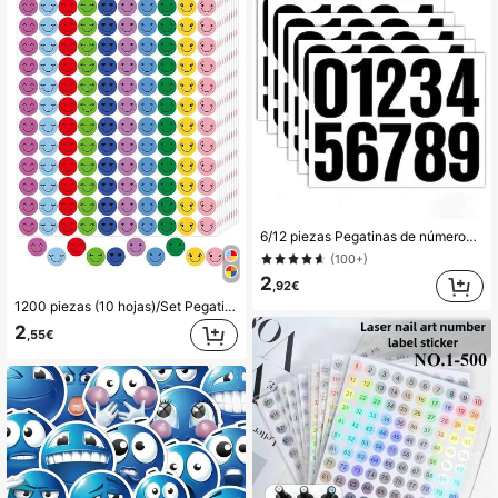
6/12 piezas Pegatinas de números para buzón de vinilo de 1.57 pulgadas, etiquetas de números de dirección grandes autoadhesivas e impermeables, adecuadas para buzones, señales, ventanas, puertas, coches, camiones, casas, locales comerciales, etc. Útiles escolares
(100+)
2
,92€
1200 piezas (10 hojas)/Set Pegatinas autoadhesivas de cara sonriente feliz, pegatinas de etiquetas de recompensa redondas y coloridas, 10 estilos de pegatinas de cara sonriente feliz de PVC impermeables de aliento
2
,55€