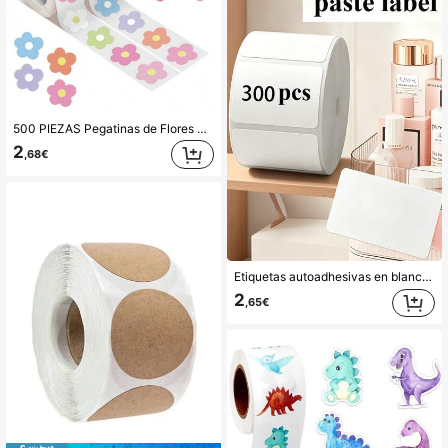
500 PIEZAS Pegatinas de Flores Lindas en Rollo de Vinilo, Pegatinas para Álbum de Recortes, Diario, Portátil, Parachoques, Monopatín, Botellas de Agua, Computadora, Teléfono, Dibujos Animados Anime, Útiles Escolares, Regreso a la Escuela
2
,68€
Etiquetas autoadhesivas en blanco para escribir, resistentes al agua y al aceite, fáciles de despegar sin dejar residuos, etiquetas de clasificación a prueba de agua, notas adhesivas removibles, pegatinas autoadhesivas de fácil desprendimiento, etiquetas de clasificación removibles para el hogar, etiquetas removibles, pegatinas rectangulares blancas, adecuadas para el hogar, la oficina, etiquetas de marcado de artículos, adecuadas para la cocina, el baño, la oficina, el dormitorio, marcado de clasificación DIY, uso en múltiples escenarios, esencial para el hogar, esencial para la vuelta a la escuela
2
,65€