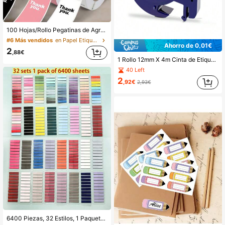
100 Hojas/Rollo Pegatinas de Agradecimiento Rosadas|Pegatinas Rectangulares para Envolver Regalos, Etiquetas Decorativas, Cajas de Regalo y Cajas de Panadería, Papel Brillante, Suministros Escolares Desechables
#6 Más vendidos
en Papel Etiquetas Adhesivas
Ahorro de 0,01€
2
,88€
1 Rollo 12mm X 4m Cinta de Etiqueta Plástica Negra sobre Blanco, Compatible con Impresoras de Etiquetas Dymo LetraTag, Reemplazo para 91331 (91201 S0721660), Adecuado para Impresoras de Etiquetas DYMO LetraTag LT-100H, LT-100T, LT-110T, Útiles Escolares
40 Left
2
,92€
2,93€
6400 Piezas, 32 Estilos, 1 Paquete - Notas Adhesivas PET Fluorescentes Retro Europeas, con Colores Moondrop, Colores Pastel y Esquemas de Color Vintage - Etiquetas de Índice Transparentes para Organización Fácil de Útiles Escolares