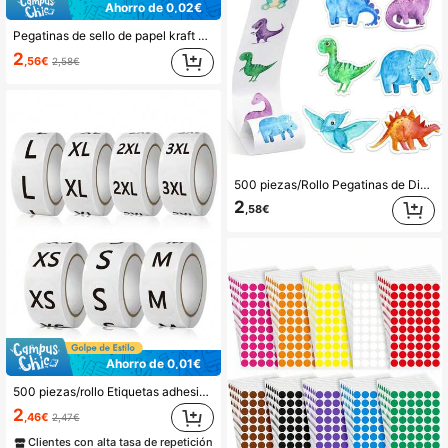
Ahorro de 0,02€
Pegatinas de sello de papel kraft de 2.5cm/3.8cm/4.5cm/5cm, etiquetas redondas para manualidades, embalaje, repostería artesanal, decoración de regalos, 500 piezas/rollo, útiles escolares, vuelta al colegio
2
,56€
2,58€
500 piezas/Rollo Pegatinas de Dinosaurios de Dibujos Animados, Pegatinas de Recompensa, Pegatinas de Papelería, Etiquetas de Decoración de Regalos, Suministros Escolares, Regreso a la Escuela
2
,58€
Ahorro de 0,01€
500 piezas/rollo Etiquetas adhesivas de tamaño de ropa, rollos de pegatinas de PVC para organización de prendas, pegatinas de tamaño de camiseta clasificadas para al por menor de ropa (XS S M L XL 2XL 3XL) Regreso a la escuela Útiles escolares
2
,46€
2,47€
Clientes con alta tasa de repetición