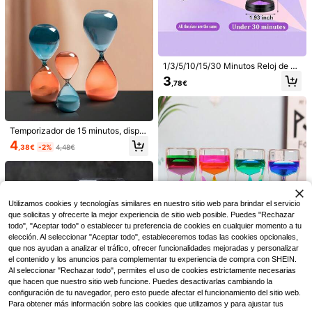
egalo de cumpleaños
1/3/5/10/15/30 Minutos Reloj de ar
ena con tapa negra marcada, decor
3
,78€
ación del hogar, apto para tareas, c
epillado de dientes, cocina, yoga, j
uegos, decoración de escritorio, me
Abanico de mano estilo bohemio he
jor regalo para cumpleaños y gradu
cho a mano en color marrón, regalo
25 Left
ación
Temporizador de 15 minutos, dispo
con logo láser, recuerdo de boda, d
10
sitivo de temporización elegante p
ecoración de mesa, favor para invit
4
,48€
,38€
-2%
4,48€
ara decoración del hogar y regalo,
ados, diseño único
adecuado para el aula, juegos y de
portes, estilo nórdico, apto para ofi
Estatua de Madre Tierra de Acrílico
cina, sala de estar, dormitorio y est
2D, Estatua de Diosa Árbol de Musg
3
udio, excelente para regalos de Pas
,18€
o, Decoración Zen de Meditación y
cua, cumpleaños y graduación
Utilizamos cookies y tecnologías similares en nuestro sitio web para brindar el servicio
Amante de la Naturaleza, Diosa Ma
dre Tierra, Hada del Árbol, Decoraci
que solicitas y ofrecerte la mejor experiencia de sitio web posible. Puedes "Rechazar
ón Espiritual, Meditación Zen, Deco
todo", "Aceptar todo" o establecer tu preferencia de cookies en cualquier momento a tu
ración de Altar, Decoración de Habi
elección. Al seleccionar "Aceptar todo", estableceremos todas las cookies opcionales,
tación, Decoración de Escritorio, De
que nos ayudan a analizar el tráfico, ofrecer funcionalidades mejoradas y personalizar
coración de Sala de Estar
el contenido y los anuncios para complementar tu experiencia de compra con SHEIN.
Al seleccionar "Rechazar todo", permites el uso de cookies estrictamente necesarias
que hacen que nuestro sitio web funcione. Puedes desactivarlas cambiando la
configuración de tu navegador, pero esto puede afectar el funcionamiento del sitio web.
Ahorro de 0,13€
1 pieza Temporizador de líquido acr
Para obtener más información sobre las cookies que utilizamos y para ajustar tus