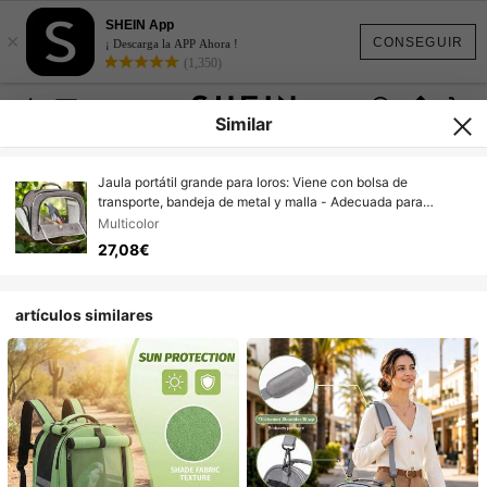
SHEIN App
×
CONSEGUIR
¡ Descarga la APP Ahora !
(1,350)
Similar
Jaula portátil grande para loros: Viene con bolsa de
transporte, bandeja de metal y malla - Adecuada para
transportar/llevar loros grises africanos, loros eclectus y otras
Multicolor
aves medianas a grandes
27,08€
artículos similares