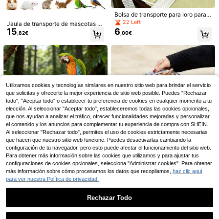
Bolsa de transporte para loro para e
xteriores, bolsa de hombro portátil p
#3 Mejor Calificado
en Casas y nidos para pájaros
22 Left
Jaula de transporte de mascotas tr
ara jaula de pájaros con estampado
15
6
ansparente y linda - Bolsa de viaje
30 Left
Transportín de viaje para pájaros co
,82€
,00€
de rayas de tigre y peonía, bolsa tra
transpirable y portátil para pájaros,
n vista clara, jaula portátil transpira
#3 Mejor Calificado
#3 Mejor Calificado
en Casas y nidos para pájaros
en Casas y nidos para pájaros
nspirable para pasear pájaros
con soporte para percha, con band
ble con percha & bandeja para cac
9
30 Left
30 Left
,18€
eja, transportín plegable para anim
atúas, conures, agapornis & mascot
#3 Mejor Calificado
en Casas y nidos para pájaros
ales pequeños como loros, hámster
as pequeñas
es, conejos, para visitar al veterinar
30 Left
io y para uso en exteriores, para ma
dres de pájaros
1 Set Transportín de Aves Transpare
Utilizamos cookies y tecnologías similares en nuestro sitio web para brindar el servicio
nte y Transpirable, con Percha y Ba
24 Left
que solicitas y ofrecerte la mejor experiencia de sitio web posible. Puedes "Rechazar
ndeja de Plástico, Bolsa de Transpo
5
todo", "Aceptar todo" o establecer tu preferencia de cookies en cualquier momento a tu
,87€
rte Transpirable para Aves, Adecua
elección. Al seleccionar "Aceptar todo", estableceremos todas las cookies opcionales,
do para Loros Grises Africanos, Lor
que nos ayudan a analizar el tráfico, ofrecer funcionalidades mejoradas y personalizar
os Eclectus, Cacatúas, Periquitos y
el contenido y los anuncios para complementar tu experiencia de compra con SHEIN.
Pequeños Reptiles, Transporte de A
ves Medianas a Grandes
Al seleccionar "Rechazar todo", permites el uso de cookies estrictamente necesarias
que hacen que nuestro sitio web funcione. Puedes desactivarlas cambiando la
configuración de tu navegador, pero esto puede afectar el funcionamiento del sitio web.
1 Set Transportín de Aves Transpar
Bolsa de transporte para loros, bols
Para obtener más información sobre las cookies que utilizamos y para ajustar tus
ente y Transpirable, con Percha y B
a de viaje transpirable para pájaros,
24 Left
17 Left
configuraciones de cookies opcionales, selecciona "Administrar cookies". Para obtener
Ahorro de 0,24€
andeja de Plástico, Bolsa de Transp
palomas, lagartos, hámsters, jaula d
5
8
más información sobre cómo procesamos los datos que recopilamos,
haz clic aquí
,87€
,42€
orte Transpirable para Aves, Adecu
e pájaros portátil para uso doméstic
Transportín de viaje plegable y port
para ver nuestra Política de privacidad.
ado para Loros Grises Africanos, Lo
o, suministros para mascotas pequ
átil para pájaros, bolsa de transport
13 Left
ros Eclectus, Cacatúas, Periquitos
eñas, panorámica transparente
e transparente y transpirable para l
19
,64€
-1%
19,88€
y Pequeños Reptiles, Transporte de
Rechazar Todo
oros con percha & bandeja, jaula ro
Aves Medianas a Grandes
sa para mascotas para salidas
Mostrar artículos similares con stock
Ver todo