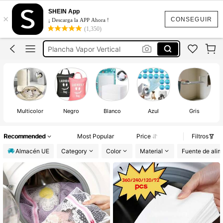
Toallitas Lavadora Atrapa Colores
SHEIN App
×
Tabla De Planchar
CONSEGUIR
¡ Descarga la APP Ahora !
(1,350)
Plancha Vapor Vertical
Toallitas Atrapa Color Lavadora
Plancha De Viaje
Toallitas Lavadora Atrapa Colores
Multicolor
Negro
Blanco
Azul
Gris
Recommended
Most Popular
Price
Filtros
Almacén UE
Category
Color
Material
Fuente de ali